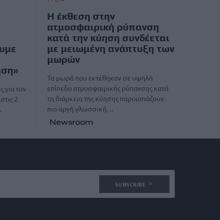
Η έκθεση στην
ατμοσφαιρική ρύπανση
κατά την κύηση συνδέεται
ουμε
με μειωμένη ανάπτυξη των
μωρών
ηση»
Τα μωρά που εκτέθηκαν σε υψηλά
επίπεδα ατμοσφαιρικής ρύπανσης κατά
 για τον
τη διάρκεια της κύησης παρουσιάζουν
στις 2
πιο αργή γλωσσική…
…
Newsroom
SUBSCRIBE