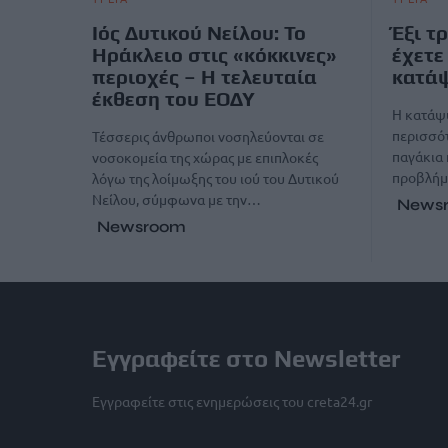
Ιός Δυτικού Νείλου: Το
Έξι τ
Ηράκλειο στις «κόκκινες»
έχετε
περιοχές – Η τελευταία
κατά
έκθεση του ΕΟΔΥ
Η κατάψυ
περισσότ
Τέσσερις άνθρωποι νοσηλεύονται σε
παγάκια 
νοσοκομεία της χώρας με επιπλοκές
προβλήμα
λόγω της λοίμωξης του ιού του Δυτικού
Νείλου, σύμφωνα με την…
News
Newsroom
Εγγραφείτε στο Newsletter
Εγγραφείτε στις ενημερώσεις του creta24.gr