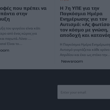
ροφές που πρέπει να
Η 7η ΥΠΕ για την
 πάντα στην
Παγκόσμια Ημέρα
ψυξη
Ενημέρωσης για τον
Αυτισμό: «Ας φωτίσ
ξη του ψυγείου είναι κάτι
τον κόσμο με γνώση,
ερο από ένας χώρος για
αποδοχή και κατανό
και παγωτά. Λύνει …
τα! Είναι το…
Η Παγκόσμια Ημέρα Ενημέρωσης
Αυτισμό γιορτάζεται κάθε χρόνο 
room
Απριλίου και έχει ως στόχο την
Newsroom