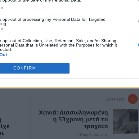
άτων περιορίζονταν σε οκτώ χώρες: Ινδία (25%), Ινδονησία
,5%), Πακιστάν (6,3%), Νιγηρία (4,8%), ΛΔ Κονγκό (3,9%) και
In
σικότεροι παράγοντες κινδύνου είναι ο υποσιτισμός, η
to opt-out of processing my Personal Data for Targeted
ης, το κάπνισμα και τα προβλήματα υγείας λόγω
ing.
In
o opt-out of Collection, Use, Retention, Sale, and/or Sharing
ρόσβαση σε θεραπείες έσωσε 83 εκατομμύρια ζωές από το
ersonal Data that Is Unrelated with the Purposes for which it
lected.
Out
CONFIRM
ΕΠΌΜΕΝΟ
Χανιά: Διασωληνωμένη
η
η 53χρονη μετά το
είχε
τροχαίο
αι
12 Νοεμβρίου, 2025