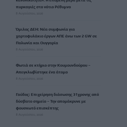
κανονικότητα»: Η επόμενη μέρα μετά τις
πυρκαγιές στο νότιο Ρέθυμνο
8 Αυγούστου, 2026
Όμιλος ΔΕΗ: Νέα συμφωνία για
χαρτοφυλάκιο έργων ΑΠΕ άνω των 2 GW σε
Πολωνία και Ουγγαρία
8 Αυγούστου, 2026
Φωτιά σε κτήριο στην Κουμουνδούρου –
Απεγκλωβίστηκε ένα άτομο
8 Αυγούστου, 2026
Γαύδος: Επιχείρηση διάσωσης 31χρονης από
δύσβατο σημείο – Την απομάκρυνε με
φουσκωτό επισκέπτης
8 Αυγούστου, 2026