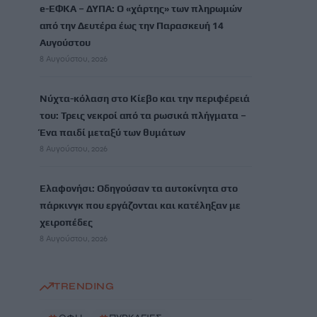
e-ΕΦΚΑ – ΔΥΠΑ: Ο «χάρτης» των πληρωμών
από την Δευτέρα έως την Παρασκευή 14
Αυγούστου
8 Αυγούστου, 2026
Νύχτα-κόλαση στο Κίεβο και την περιφέρειά
του: Τρεις νεκροί από τα ρωσικά πλήγματα –
Ένα παιδί μεταξύ των θυμάτων
8 Αυγούστου, 2026
Ελαφονήσι: Οδηγούσαν τα αυτοκίνητα στο
πάρκινγκ που εργάζονται και κατέληξαν με
χειροπέδες
8 Αυγούστου, 2026
TRENDING