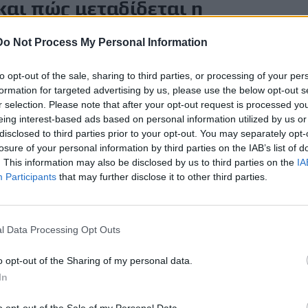
και πώς μεταδίδεται η
Do Not Process My Personal Information
σθένεια που μπορεί να προληφθεί.
Προκαλείται
από
ι τους πνεύμονες.
Μεταδίδεται
μέσω του αέρα,
to opt-out of the sale, sharing to third parties, or processing of your per
formation for targeted advertising by us, please use the below opt-out s
ι ή φταρνίζεται.
r selection. Please note that after your opt-out request is processed y
eing interest-based ads based on personal information utilized by us or
α της Covid-19, που διατάραξε τις υπηρεσίες υγείας, τα
disclosed to third parties prior to your opt-out. You may separately opt-
καν» είπε η Τερέζα Κασάεβα, η επικεφαλής του τμήματος
losure of your personal information by third parties on the IAB’s list of
 σεξουαλικά μεταδιδόμενων νοσημάτων. «Οι δημοσιονομικές
. This information may also be disclosed by us to third parties on the
IA
ύσαν να εξαλείψουν την πρόοδο που επιτύχαμε με δυσκολία,
Participants
that may further disclose it to other third parties.
, τις επενδύσεις και τη διεθνή αλληλεγγύη, μπορούμε να
λείψουμε αυτή τη μάστιγα, μια για πάντα», τόνισε.
ολέμηση της φυματίωσης παραμένει στάσιμη από το
l Data Processing Opt Outs
δισεκ. δολάρια για την πρόληψη, τη διάγνωση και τη
o opt-out of the Sharing of my personal data.
κλάσμα αυτού που απαιτείται (22 δισεκ. δολάρια) για την
In
27.
o opt-out of the Sale of my Personal Data.