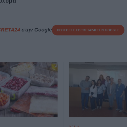
 άτομα
CRETA24
στην Google
ΠΡΟΣΘΕΣΕ ΤΟ
CRETA24
ΣΤΗΝ GOOGLE
ΥΓΕΙΑ