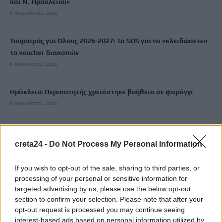
και Ν. Ηρακλείου»
8 Αυγούστου, 2026
Τουρισμός για Ολους 2026-2027: Τα SOS για να «κλειδώσετε»
το voucher διακοπών
8 Αυγούστου, 2026
Ηράκλειο: Περιπατητής χρειάστηκε βοήθεια σε φαράγγι
8 Αυγούστου, 2026
Βαρύ πένθος για τον Μέσι: «Έφυγε» από τη ζωή ο πατέρας του
8 Αυγούστου, 2026
creta24 -
Do Not Process My Personal Information
If you wish to opt-out of the sale, sharing to third parties, or
Χανιά: Αναστάτωση από φωτιά κοντά σε σπίτια
processing of your personal or sensitive information for
8 Αυγούστου, 2026
targeted advertising by us, please use the below opt-out
section to confirm your selection. Please note that after your
Σε 57χρονη γυναίκα ανήκει η σορός στον Λυκαβηττό
opt-out request is processed you may continue seeing
interest-based ads based on personal information utilized by
8 Αυγούστου, 2026