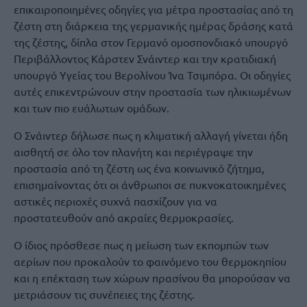
επικαιροποιημένες οδηγίες για μέτρα προστασίας από τη
ζέστη στη διάρκεια της γερμανικής ημέρας δράσης κατά
της ζέστης, δίπλα στoν Γερμανό ομοσπονδιακό υπουργό
Περιβάλλοντος Κάρστεν Σνάιντερ και την κρατιδιακή
υπουργό Υγείας του Βερολίνου Ίνα Τσιμπόρα. Οι οδηγίες
αυτές επικεντρώνουν στην προστασία των ηλικιωμένων
και των πιο ευάλωτων ομάδων.
O Σνάιντερ δήλωσε πως η κλιματική αλλαγή γίνεται ήδη
αισθητή σε όλο τον πλανήτη και περιέγραψε την
προστασία από τη ζέστη ως ένα κοινωνικό ζήτημα,
επισημαίνοντας ότι οι άνθρωποι σε πυκνοκατοικημένες
αστικές περιοχές συχνά πασχίζουν για να
προστατευθούν από ακραίες θερμοκρασίες.
Ο ίδιος πρόσθεσε πως η μείωση των εκπομπών των
αερίων που προκαλούν το φαινόμενο του θερμοκηπίου
και η επέκταση των χώρων πρασίνου θα μπορούσαν να
μετριάσουν τις συνέπειες της ζέστης.