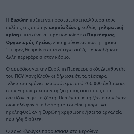
Η
Ευρώπη
πρέπει να προστατεύσει καλύτερα τους
πολίτες της από την
ακραία ζέστη
, καθώς η
κλιματική
κρίση
επιταχύνεται, προειδοποίησε ο
Παγκόσμιος
Οργανισμός Υγείας,
επισημαίνοντας πως η Γηραιά
Ήπειρος θερμαίνεται ταχύτερα απ’ ό,τι οποιαδήποτε
άλλη περιφέρεια στον κόσμο.
Ο αρμόδιος για την Ευρώπη Περιφερειακός Διευθυντής
του ΠΟΥ Χανς Κλούγκε δήλωσε ότι τα τέσσερα
τελευταία χρόνια περισσότεροι από 200.000 άνθρωποι
στην Ευρώπη έχασαν τη ζωή τους από αιτίες που
σχετίζονται με τη ζέστη. Περιέγραψε τη ζέστη σαν έναν
σιωπηλό φονιά, η δράση του οποίου μπορεί να
προληφθεί, αν η Ευρώπη χρησιμοποιήσει τα εργαλεία
που ήδη διαθέτει.
Ο Χανς Κλούγκε παρουσίασε στο Βερολίνο