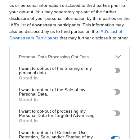
us or personal information disclosed to third parties prior to
your opt-out. You may separately opt-out of the further
Καλοκαίρι και αλλεργίες: Πότε απαιτείται προσοχή και ποια
disclosure of your personal information by third parties on the
συμπτώματα δεν πρέπει να αγνοούμε
IAB’s list of downstream participants. This information may
8 Αυγούστου, 2026
also be disclosed by us to third parties on the
IAB’s List of
Downstream Participants
that may further disclose it to other
third parties.
Μυστράς: «Γιατί έβαλε τον πατέρα του στην κατάψυξη» – Το
μακάβριο σχέδιο που εξετάζουν οι Αρχές
Personal Data Processing Opt Outs
8 Αυγούστου, 2026
I want to opt-out of the Sharing of my
personal data.
Opted In
Συνελήφθη ένα ακόμη μέλος της συμμορίας του «Έντικ»
8 Αυγούστου, 2026
I want to opt-out of the Sale of my
Personal Data.
Opted In
I want to opt-out of processing my
TRENDING
Personal Data for Targeted Advertising.
Opted In
#
ΠΑΖΑΡΙ
#
ΤΟΥΡΙΣΜΟΣ ΓΙΑ ΟΛΟΥΣ
#
ΦΑΡΑΓΓΙ
#
ΜΕΣΙ
I want to opt-out of Collection, Use,
Retention, Sale, and/or Sharing of my