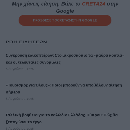
Μην χάνεις είδηση. Βάλε το
CRETA24
στην
Google
ΠΡΟΣΘΕΣΕ ΤΟ
CRETA24
ΣΤΗΝ GOOGLE
ΡΟΗ ΕΙΔΗΣΕΩΝ
Σύγκρουση ελικοπτέρων: Στο μικροσκόπιο τα «μαύρα κουτιά»
και οι τελευταίες συνομιλίες
6 Αυγούστου, 2026
«Τουρισμός για Όλους»: Ποιοι μπορούν να υποβάλουν αίτηση
σήμερα
6 Αυγούστου, 2026
Γαλλική βοήθεια για το καλώδιο Ελλάδας-Κύπρου: Πώς θα
ξεπαγώσει το έργο
6 Αυγούστου, 2026