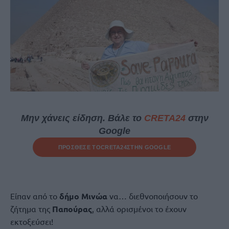
Μην χάνεις είδηση. Βάλε το
CRETA24
στην
Google
ΠΡΟΣΘΕΣΕ ΤΟ
CRETA24
ΣΤΗΝ GOOGLE
Είπαν από το
δήμο Μινώα
να… διεθνοποιήσουν το
ζήτημα της
Παπούρας
, αλλά ορισμένοι το έχουν
εκτοξεύσει!