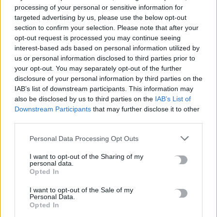
Καιρός: 35άρια και ισχυροί άνεμοι στην Κρήτη
processing of your personal or sensitive information for
targeted advertising by us, please use the below opt-out
6 Αυγούστου, 2026
section to confirm your selection. Please note that after your
opt-out request is processed you may continue seeing
Σητεία: Φωτιά στο Καρύδι – Ήχησε το 112, επιχειρούν
interest-based ads based on personal information utilized by
εναέρια
us or personal information disclosed to third parties prior to
your opt-out. You may separately opt-out of the further
6 Αυγούστου, 2026
disclosure of your personal information by third parties on the
IAB’s list of downstream participants. This information may
also be disclosed by us to third parties on the
IAB’s List of
TRENDING
Downstream Participants
that may further disclose it to other
third parties.
#
MARFIN
#
ΚΑΙΡΟΣ
#
ΕΜΥ
#
ΦΩΤΙΑ
Personal Data Processing Opt Outs
I want to opt-out of the Sharing of my
personal data.
Opted In
ΣΧΕΤΙΚΆ ΆΡΘΡΑ
I want to opt-out of the Sale of my
Personal Data.
Opted In