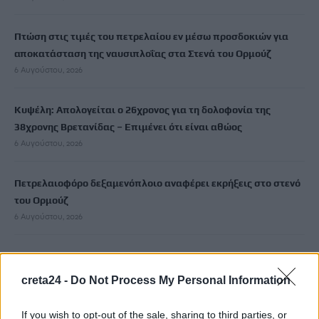
Πτώση στις τιμές του πετρελαίου εν μέσω προσδοκιών για
αποκατάσταση της ναυσιπλοΐας στα Στενά του Ορμούζ
6 Αυγούστου, 2026
Κυψέλη: Απολογείται ο 26χρονος για τη δολοφονία της
38χρονης Βρετανίδας – Επιμένει ότι είναι αθώος
6 Αυγούστου, 2026
Πετρελαιοφόρο δεξαμενόπλοιο αναφέρει εκρήξεις στο στενό
του Ορμούζ
6 Αυγούστου, 2026
Marfin: Στην Ελλάδα επιστέφει σήμερα η 46χρονη που που
κατηγορείται για συμμετοχή στη φονική επίθεση
creta24 -
Do Not Process My Personal Information
6 Αυγούστου, 2026
If you wish to opt-out of the sale, sharing to third parties, or