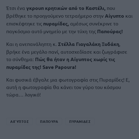
Έτσι ένα
γκρουπ κρητικών από το Καστέλι,
που
βρέθηκε το προηγούμενο τετραήμερο στην
Αίγυπτο
και
επισκέφτηκε τις
πυραμίδες,
αμέσως συνέκρινε το
παγκόσμιο αυτό μνημείο με την τύχη της
Παπούρας!
Και η ανεπανάληπτη κ.
Στέλλα Γιαγαλάκη Ξυδάκη
,
βρήκε ένα μεγάλο πανί, αυτοσχεδίασε και ζωγράφισε
το σύνθημα:
Πώς θα ήταν η Αίγυπτος χωρίς τις
πυραμίδες της! Save Papoura!
Και φυσικά έβγαλε μια φωτογραφία στις Πυραμίδες! Ε,
αυτή η φωτογραφία θα κάνει τον γύρο του κόσμου
τώρα… λογικό!
ΑΙΓΥΠΤΟΣ
ΠΑΠΟΥΡΑ
ΠΥΡΑΜΙΔΕΣ