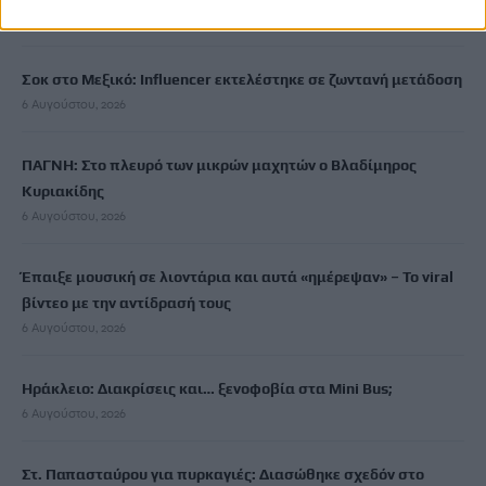
6 Αυγούστου, 2026
Σοκ στο Μεξικό: Influencer εκτελέστηκε σε ζωντανή μετάδοση
6 Αυγούστου, 2026
ΠΑΓΝΗ: Στο πλευρό των μικρών μαχητών ο Βλαδίμηρος
Κυριακίδης
6 Αυγούστου, 2026
Έπαιξε μουσική σε λιοντάρια και αυτά «ημέρεψαν» – Το viral
βίντεο με την αντίδρασή τους
6 Αυγούστου, 2026
Ηράκλειο: Διακρίσεις και… ξενοφοβία στα Mini Bus;
6 Αυγούστου, 2026
Στ. Παπασταύρου για πυρκαγιές: Διασώθηκε σχεδόν στο