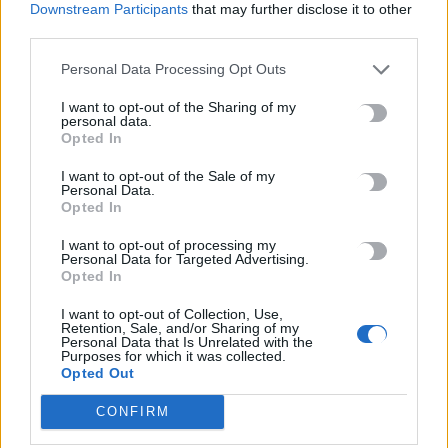
Downstream Participants
that may further disclose it to other
ΠΡΟΣΘΕΣΕ ΤΟ
CRETA24
ΣΤΗΝ GOOGLE
third parties.
Personal Data Processing Opt Outs
ΡΟΗ ΕΙΔΗΣΕΩΝ
I want to opt-out of the Sharing of my
personal data.
FDA: Ενέκρινε το πρώτο εμβόλιο mRNA κατά της γρίπης
Opted In
6 Αυγούστου, 2026
I want to opt-out of the Sale of my
Personal Data.
Opted In
Γιώργος Παράσχος: Στο νοσοκομείο για νέα θεραπεία στη
μάχη του με τον καρκίνο
I want to opt-out of processing my
Personal Data for Targeted Advertising.
6 Αυγούστου, 2026
Opted In
I want to opt-out of Collection, Use,
Προσφεύγουν στη δικαιοσύνη για τα δασικά οι
Retention, Sale, and/or Sharing of my
αγροτοκτηνοτρόφοι
Personal Data that Is Unrelated with the
Purposes for which it was collected.
6 Αυγούστου, 2026
Opted Out
CONFIRM
Φωτοβολταϊκά στο σπίτι: Πώς θα κερδίσετε «έκπτωση» 25%
στο ρεύμα