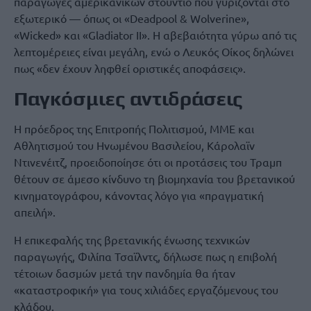
παραγωγές αμερικανικών στούντιο που γυρίζονται στο
εξωτερικό — όπως οι «Deadpool & Wolverine»,
«Wicked» και «Gladiator II». Η αβεβαιότητα γύρω από τις
λεπτομέρειες είναι μεγάλη, ενώ ο Λευκός Οίκος δηλώνει
πως «δεν έχουν ληφθεί οριστικές αποφάσεις».
Παγκόσμιες αντιδράσεις
Η πρόεδρος της Επιτροπής Πολιτισμού, ΜΜΕ και
Αθλητισμού του Ηνωμένου Βασιλείου, Κάρολαϊν
Ντινενέιτζ, προειδοποίησε ότι οι προτάσεις του Τραμπ
θέτουν σε άμεσο κίνδυνο τη βιομηχανία του βρετανικού
κινηματογράφου, κάνοντας λόγο για «πραγματική
απειλή».
Η επικεφαλής της βρετανικής ένωσης τεχνικών
παραγωγής, Φιλίπα Τσαϊλντς, δήλωσε πως η επιβολή
τέτοιων δασμών μετά την πανδημία θα ήταν
«καταστροφική» για τους χιλιάδες εργαζόμενους του
κλάδου.