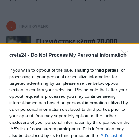
ΠΡΟΗΓΟΎΜΕΝΟ
Εξιχνιάστηκε κλοπή 70.000
ευρώ από σπίτι
creta24 -
Do Not Process My Personal Information
11 Μαΐου, 2025
If you wish to opt-out of the sale, sharing to third parties, or
ΕΠΌΜΕΝΟ
processing of your personal or sensitive information for
targeted advertising by us, please use the below opt-out
Καιρός: Συννεφιά, βροχές και
section to confirm your selection. Please note that after your
καταιγίδες στην Κρήτη
opt-out request is processed you may continue seeing
interest-based ads based on personal information utilized by
12 Μαΐου, 2025
us or personal information disclosed to third parties prior to
your opt-out. You may separately opt-out of the further
disclosure of your personal information by third parties on the
Μην χάνεις είδηση. Βάλε το
CRETA24
στην
IAB’s list of downstream participants. This information may
Google
also be disclosed by us to third parties on the
IAB’s List of