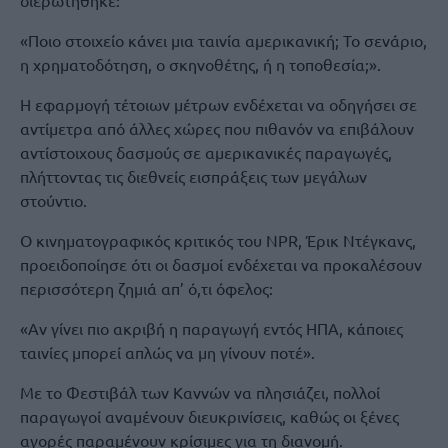
διερωτήθηκε:
«Ποιο στοιχείο κάνει μια ταινία αμερικανική; Το σενάριο,
η χρηματοδότηση, ο σκηνοθέτης, ή η τοποθεσία;».
Η εφαρμογή τέτοιων μέτρων ενδέχεται να οδηγήσει σε
αντίμετρα από άλλες χώρες που πιθανόν να επιβάλουν
αντίστοιχους δασμούς σε αμερικανικές παραγωγές,
πλήττοντας τις διεθνείς εισπράξεις των μεγάλων
στούντιο.
Ο κινηματογραφικός κριτικός του NPR, Έρικ Ντέγκανς,
προειδοποίησε ότι οι δασμοί ενδέχεται να προκαλέσουν
περισσότερη ζημιά απ’ ό,τι όφελος:
«Αν γίνει πιο ακριβή η παραγωγή εντός ΗΠΑ, κάποιες
ταινίες μπορεί απλώς να μη γίνουν ποτέ».
Με το Φεστιβάλ των Καννών να πλησιάζει, πολλοί
παραγωγοί αναμένουν διευκρινίσεις, καθώς οι ξένες
αγορές παραμένουν κρίσιμες για τη διανομή.