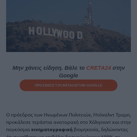
Μην χάνεις είδηση. Βάλε το
CRETA24
στην
Google
ΠΡΟΣΘΕΣΕ ΤΟ
CRETA24
ΣΤΗΝ GOOGLE
Ο πρόεδρος των Ηνωμένων Πολιτειών, Ντόναλντ Τραμπ,
προκάλεσε τεράστια αναταραχή στο Χόλιγουντ και στην
παγκόσμια
κινηματογραφική
βιομηχανία, δηλώνοντας
ότι προτίθεται να επιβάλει δασμούς ύψους 100% σε