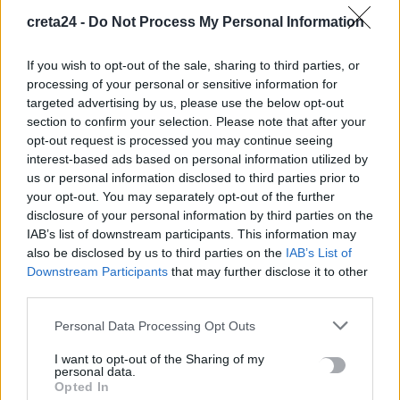
8 Αυγούστου, 2026
creta24 -
Do Not Process My Personal Information
Σε 57χρονη γυναίκα ανήκει η σορός στον Λυκαβηττό
If you wish to opt-out of the sale, sharing to third parties, or
8 Αυγούστου, 2026
processing of your personal or sensitive information for
targeted advertising by us, please use the below opt-out
section to confirm your selection. Please note that after your
Καλοκαίρι και αλλεργίες: Πότε απαιτείται προσοχή και ποια
opt-out request is processed you may continue seeing
συμπτώματα δεν πρέπει να αγνοούμε
interest-based ads based on personal information utilized by
8 Αυγούστου, 2026
us or personal information disclosed to third parties prior to
your opt-out. You may separately opt-out of the further
Μυστράς: «Γιατί έβαλε τον πατέρα του στην κατάψυξη» – Το
disclosure of your personal information by third parties on the
IAB’s list of downstream participants. This information may
μακάβριο σχέδιο που εξετάζουν οι Αρχές
also be disclosed by us to third parties on the
IAB’s List of
8 Αυγούστου, 2026
Downstream Participants
that may further disclose it to other
third parties.
Personal Data Processing Opt Outs
TRENDING
I want to opt-out of the Sharing of my
#
ΠΑΖΑΡΙ
#
ΤΟΥΡΙΣΜΟΣ ΓΙΑ ΟΛΟΥΣ
#
ΦΑΡΑΓΓΙ
#
ΜΕΣΙ
personal data.
Opted In