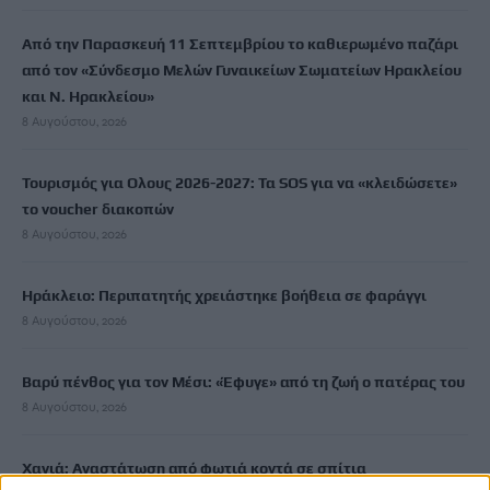
Από την Παρασκευή 11 Σεπτεμβρίου το καθιερωμένο παζάρι
από τον «Σύνδεσμο Μελών Γυναικείων Σωματείων Ηρακλείου
και Ν. Ηρακλείου»
8 Αυγούστου, 2026
Τουρισμός για Ολους 2026-2027: Τα SOS για να «κλειδώσετε»
το voucher διακοπών
8 Αυγούστου, 2026
Ηράκλειο: Περιπατητής χρειάστηκε βοήθεια σε φαράγγι
8 Αυγούστου, 2026
Βαρύ πένθος για τον Μέσι: «Έφυγε» από τη ζωή ο πατέρας του
8 Αυγούστου, 2026
Χανιά: Αναστάτωση από φωτιά κοντά σε σπίτια