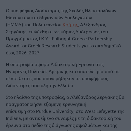
Ο υποψήφιος Διδάκτορας της Σχολής Ηλεκτρολόγων
Μηχανικών και Μηχανικών Υπολογιστών
(ΗΜΜΥ) του Πολυτεχνείου
Κρήτης
, Αλέξανδρος
Σεργάκης, επιλέχθηκε ως κύριος Υπότροφος του
Προγράμματος Ι.Κ.Υ.–Fulbright Greece Partnership
Award for Greek Research Students για το ακαδημαϊκό
έτος 2026–2027.
Η υποτροφία αφορά Διδακτορική Έρευνα στις
Ηνωμένες Πολιτείες Αμερικής και αποτελεί μία από τις
πέντε θέσεις που απονεμήθηκαν σε υποψήφιους
Διδάκτορες από όλη την Ελλάδα.
Στο πλαίσιο της υποτροφίας, ο Αλέξανδρος Σεργάκης θα
πραγματοποιήσει εξάμηνη ερευνητική
επίσκεψη στο Purdue University, στο West Lafayette της
Indiana, με αντικείμενο συναφές με τη διδακτορική του
έρευνα στο πεδίο της διάγνωσης σφαλμάτων και της