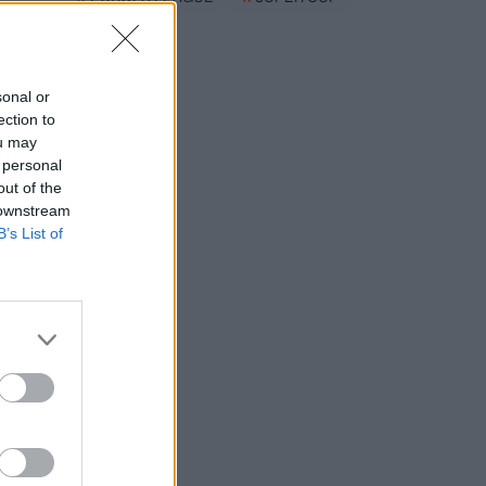
sonal or
ection to
ou may
 personal
out of the
 downstream
B’s List of