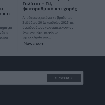
Γαλάτσι – DJ,
ίο
φωτορυθμικά και χορός
α και
Απρόσμενες εικόνες το βράδυ του
Σαββάτου 20 Δεκεμβρίου 2025, με
δεκάδες άτομα να συμμετέχουν σε
σημα για
ένα rave πάρτι με φόντο
νάσια
την εκκλησία του…
ώς και
Newsroom
SUBSCRIBE