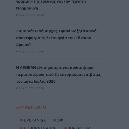
γραμμή» της έρευνας για την Τεχνητή
Νοημοσύνη
6 Αυγούστου, 2026
Σαμαριά: Ο Δήμαρχος Σφακίων ζητά κοινή
σύσκεψη για τη λειτουργία του Εθνικού
Δρυμού
6 Αυγούστου, 2026
Η AEGEAN εξυπηρέτησε για πρώτη φορά
περισσοτέρους από 2 εκατομμύρια επιβάτες
τον μήνα Ιούλιο 2026
6 Αυγούστου, 2026
TRENDING
#
ΒΡΕΤΑΝΙΔΑ
#
ΟΦΗ
#
EUROPA LEAGUE
#
SUPER CUP