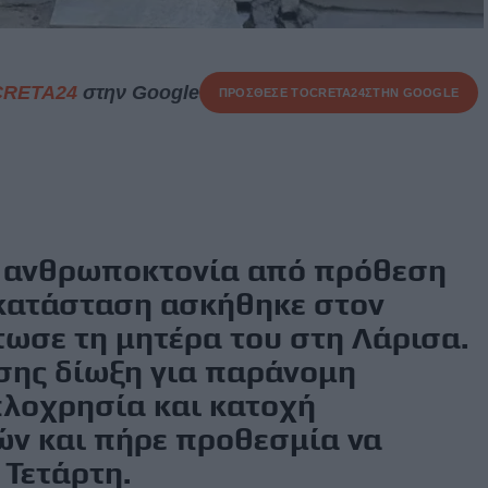
CRETA24
στην Google
ΠΡΟΣΘΕΣΕ ΤΟ
CRETA24
ΣΤΗΝ GOOGLE
α ανθρωποκτονία από πρόθεση
κατάσταση ασκήθηκε στον
ωσε τη μητέρα του στη Λάρισα.
σης δίωξη για παράνομη
λοχρησία και κατοχή
ν και πήρε προθεσμία να
 Τετάρτη.