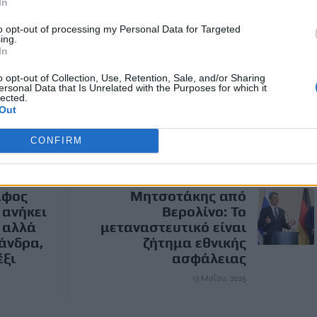
In
χαν στήσει εδώ και 3 μήνες στο σπίτι της οδού Λεωνίδου.
to opt-out of processing my Personal Data for Targeted
ς 5 τα ξημερώματα την 52χρονη να καλεί σε βοήθεια και μετά
ing.
In
o opt-out of Collection, Use, Retention, Sale, and/or Sharing
 21χρονος που θα κατηγορηθεί για ανθρωποκτονία,
ersonal Data that Is Unrelated with the Purposes for which it
lected.
 πράξη του λέγοντας «με μισούσε, γι’ αυτό τη σκότωσα».
Out
CONFIRM
ΕΠΌΜΕΝΟ
άφος
Μητσοτάκης από
 ανήκει
Βερολίνο: Το
, αλλά
μεταναστευτικό είναι
 άνδρα,
ζήτημα εθνικής
έξι
ασφάλειας
13 Μαΐου, 2025