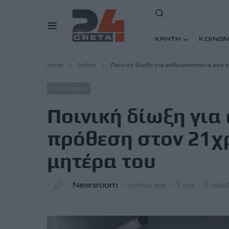
ΚΡΗΤΗ
ΚΟΙΝΩΝ
Home
Άρθρα
Ποινική δίωξη για ανθρωποκτονία από 
ΚΟΙΝΩΝΙΑ
Ποινική δίωξη γι
πρόθεση στον 21χ
μητέρα του
Newsroom
13 Μαΐου, 2025
12:27
Διαβάζ