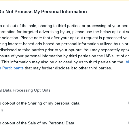
ό του με τον οποίο προσπάθησαν να μεταφέρουν το
Do Not Process My Personal Information
αν τυλίξει με ένα σεντόνι και ένα πάπλωμα ασκήθηκε δίωξη
to opt-out of the sale, sharing to third parties, or processing of your per
formation for targeted advertising by us, please use the below opt-out s
ς αστυνομίας, ο 21χρονος δεν κλονίστηκε από το γεγονός
r selection. Please note that after your opt-out request is processed y
έρα καθώς όχι μόνο σκεφτόταν για ώρες πώς θα ξεφορτωθεί
eing interest-based ads based on personal information utilized by us or
ο σπίτι
για να κρύψει τα ίχνη του.
disclosed to third parties prior to your opt-out. You may separately opt-
losure of your personal information by third parties on the IAB’s list of
 γυναίκα δέχθηκε μαχαιριές στον
θώρακα και την
. This information may also be disclosed by us to third parties on the
IA
ατά τις ίδιες πληροφορίες ο 21χρονος μητροκτόνος
Participants
that may further disclose it to other third parties.
μα 10 εκατοστών για να σκοτώσει την 52χρονη, πριν να το
ζί με προσωπικά αντικείμενά της.
l Data Processing Opt Outs
o opt-out of the Sharing of my personal data.
κονομικά
In
ι στιγμής, ο 21χρονος μαχαίρωσε μέχρι θανάτου τη μητέρα
o opt-out of the Sale of my Personal Data.
ομικά, καθώς κατά πληροφορίες εκείνη τον κατηγορούσε ότι