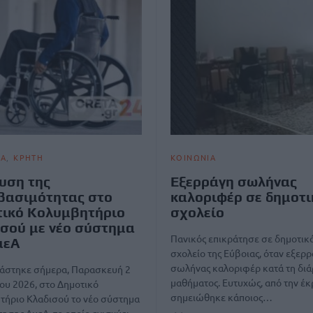
ΙΑ
ΚΡΗΤΗ
ΚΟΙΝΩΝΙΑ
υση της
Εξερράγη σωλήνας
βασιμότητας στο
καλοριφέρ σε δημοτι
ικό Κολυμβητήριο
σχολείο
σού με νέο σύστημα
Πανικός επικράτησε σε δημοτικ
μεΑ
σχολείο της Εύβοιας, όταν εξερ
σωλήνας καλοριφέρ κατά τη διά
άστηκε σήμερα, Παρασκευή 2
μαθήματος. Ευτυχώς, από την έκ
ου 2026, στο Δημοτικό
σημειώθηκε κάποιος…
τήριο Κλαδισού το νέο σύστημα