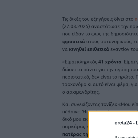
Τις δικές του εξηγήσεις δίνει στο
n
(27.03.2025) αναστάτωσε την πρω
που είδαν το φως της δημοσιότητ
φραστικά
στους αστυνομικούς, τ
να
κινηθεί επιθετικά
εναντίον του
«Είμαι κληρικός
41 χρόνια
. Είμαι
δώσει τα πάντα για την αγάπη του
περιστατικό, δεν είναι το πρώτο. 
τροχονόμο κι αυτό είναι ψέμα, για
o αρχιμανδρίτης.
Και συνεχίζοντας τονίζει: «Μου ε
πέθαινε. Ήταν ένα πάρκινγκ για τ
δικό μου εκεί. Και είχα και ένα τ
creta24 -
παρκάρω, έρχεται μια άλλη κοπέλα
πατέρας της αστυνομικός
και ήρθ
If you wish 