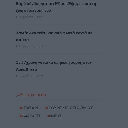
Βαρύ πένθος για τον Μέσι: «Έφυγε» από τη
ζωή ο πατέρας του
8 Αυγούστου, 2026
Χανιά: Αναστάτωση από φωτιά κοντά σε
σπίτια
8 Αυγούστου, 2026
Σε 57χρονη γυναίκα ανήκει η σορός στον
Λυκαβηττό
8 Αυγούστου, 2026
TRENDING
#
ΠΑΖΑΡΙ
#
ΤΟΥΡΙΣΜΟΣ ΓΙΑ ΟΛΟΥΣ
#
ΦΑΡΑΓΓΙ
#
ΜΕΣΙ