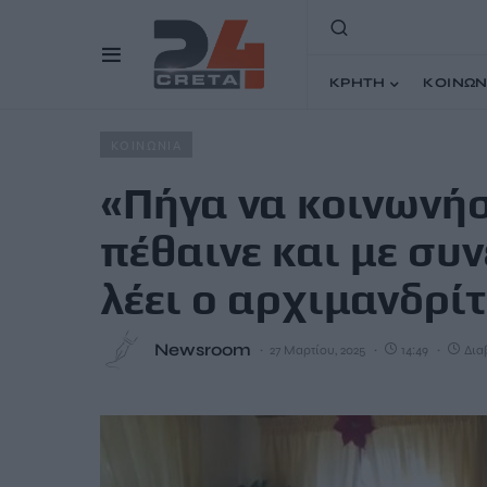
ΚΡΗΤΗ
ΚΟΙΝΩΝ
Home
Άρθρα
«Πήγα να κοινωνήσω μια γιαγιά που πέθα
ΚΟΙΝΩΝΙΑ
«Πήγα να κοινωνήσ
πέθαινε και με συ
λέει ο αρχιμανδρί
Newsroom
27 Μαρτίου, 2025
14:49
Δια