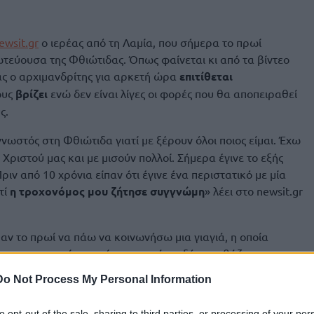
ewsit.gr
ο ιερέας από τη Λαμία, που σήμερα το πρωί
τεύουσα της Φθιώτιδας. Όπως φαίνεται κι από τα βίντεο
ας ο αρχιμανδρίτης για αρκετή ώρα
επιτίθεται
ους
βρίζει
ενώ δεν είναι λίγες οι φορές που θα αποπειραθεί
ς.
 γνωστός στη Φθιώτιδα γιατί με ξέρουν όλοι ποιος είμαι. Έχω
 Χριστού μας και με μισούν πολλοί. Σήμερα έγινε το εξής
Πριν από 10 χρόνια είπαν ότι έγινε ένα περιστατικό με μία
τί
η τροχονόμος μου ζήτησε συγγνώμη
» λέει στο newsit.gr
ίπαν το πρωί να πάω να κοινωνήσω μια γιαγιά, η οποία
έσσερα αυτοκίνητα, είχαν παρκάρει δύο και βάζω και το
αγάρι με τη θεία κοινωνία και κατεβαίνω. Πριν ακόμα
Do Not Process My Personal Information
 η οποία τώρα κατάλαβα ποια είναι. Μου είπαν ότι είναι
ο
ε και κάθισε δίπλα μου και μου είπε ότι της έκανα μία
to opt-out of the sale, sharing to third parties, or processing of your per