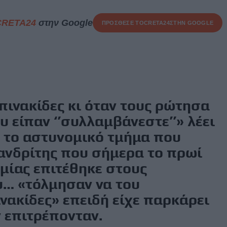
CRETA24
στην Google
ΠΡΟΣΘΕΣΕ ΤΟ
CRETA24
ΣΤΗΝ GOOGLE
πινακίδες κι όταν τους ρώτησα
ου είπαν ‘’συλλαμβάνεστε’’» λέει
ό το αστυνομικό τμήμα που
μανδρίτης που σήμερα το πρωί
αμίας επιτέθηκε στους
… «τόλμησαν να του
νακίδες» επειδή είχε παρκάρει
 επιτρέπονταν.