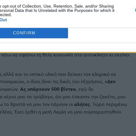
θεί να τους χτυπήσει, αναφέρει ότι όλα έγιναν κάτω από την
o opt-out of Collection, Use, Retention, Sale, and/or Sharing
ersonal Data that Is Unrelated with the Purposes for which it
, γιατί για μένα τα πάντα είναι ο Χριστός στη ζωή μου. Εάν
lected.
κακιά κουβέντα, ζητώ συγνώμη. Αλλά εγώ δε λέω ποτέ
Out
CONFIRM
να το είπα. Τους λέω: ‘’δε βλέπετε ρε γαϊδούρια που έχω το
ι είχα πάνω μου. Μην ακούτε μόνο αυτά, υπάρχουν πολλοί
 πάω να αφήσω τη θεία κοινωνία στο αυτοκίνητο κι εκείνοι
αλλά και το οπτικό υλικό που δείχνει τον κληρικό να
τυνομικών, ο ίδιος δίνει τις δικές του εξηγήσεις. «
Δεν
νομικών.
Ας υπάρχουν 500 βίντεο
, εγώ δε
τα χέρια μου τα τράβαγα, ότι μου έσκισαν την ζακέτα, μου
 το Χριστό να μου τον πάρουν οι
αλήτες
. Τώρα περιμένω
ελέας. Έχει έρθει η μισή Λαμία να μου συμπαρασταθεί».