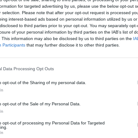
formation for targeted advertising by us, please use the below opt-out s
r selection. Please note that after your opt-out request is processed y
οστηρίζει ότι μιλώντας στην κοπέλα της είπε να περιμένει
eing interest-based ads based on personal information utilized by us or
αίκα και θα επέστρεφε για να της κάνει δήλωση.
disclosed to third parties prior to your opt-out. You may separately opt-
γμα που της είπα είναι: ‘’
παιδί μου περίμενε
, γιατί πάω
losure of your personal information by third parties on the IAB’s list of
 πεθαίνει’’.
. This information may also be disclosed by us to third parties on the
IA
Participants
that may further disclose it to other third parties.
ε 3 – 4 λεπτά πέθανε. Περίμενε τον Χριστούλη. Της είπα:
’’, δίπλα είναι ‘’και έρχομαι να σου κάνω μία βεβαίωση ότι
τυπήσει
. Εκείνη πήγαινε από κοντά μου. Έκανα 5 λεπτά να
l Data Processing Opt Outs
το newsit.gr ο κληρικός.
o opt-out of the Sharing of my personal data.
: «Γυρίζω πίσω, η κοπέλα είχε φύγει και επειδή ο πατέρας
In
ι δύο αστυνομικούς.
Μου έβγαζαν τις πινακίδες
κι όταν
ίπαν ‘’
Χτυπήσατε ,φύγατε και συλλαμβάνεστε
’’. Τους
o opt-out of the Sale of my Personal Data.
α κοινωνία, το ταγάρι με το σώμα και το αίμα του Χριστού
In
εκείνοι
με το ζόρι με πήραν και με φέρανε στην
to opt-out of processing my Personal Data for Targeted
ing.
In
ε το επεισόδιο με τους αστυνομικούς και δεν δίστασε να