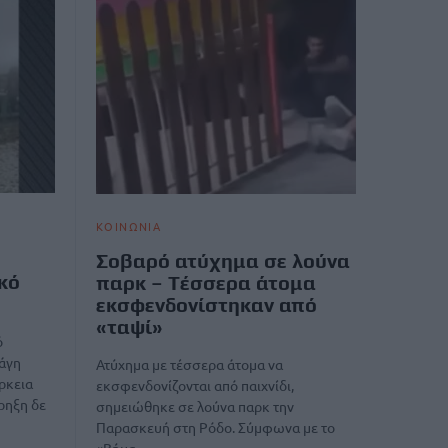
ΚΟΙΝΩΝΙΑ
Σοβαρό ατύχημα σε λούνα
κό
παρκ – Tέσσερα άτομα
εκσφενδονίστηκαν από
«ταψί»
ό
ράγη
Ατύχημα με τέσσερα άτομα να
ρκεια
εκσφενδονίζονται από παιχνίδι,
ρηξη δε
σημειώθηκε σε λούνα παρκ την
Παρασκευή στη Ρόδο. Σύμφωνα με το
«Βήμα…