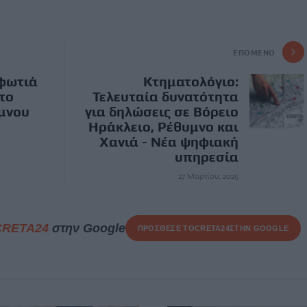
ΕΠΌΜΕΝΟ
 φωτιά
Κτηματολόγιο:
το
Τελευταία δυνατότητα
ύμνου
για δηλώσεις σε Βόρειο
Ηράκλειο, Ρέθυμνο και
Χανιά - Νέα ψηφιακή
υπηρεσία
27 Μαρτίου, 2025
CRETA24
στην Google
ΠΡΟΣΘΕΣΕ ΤΟ
CRETA24
ΣΤΗΝ GOOGLE