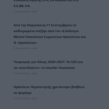
Συναυλία αγάπης στις 24 Αυγούστου στο
ΕΛ.ΜΕ.ΠΑ.
8 Αυγούστου, 2026
Από την Παρασκευή 11 Σεπτεμβρίου το
καθιερωμένο παζάρι από τον «Σύνδεσμο
Μελών Γυναικείων Σωματείων Ηρακλείου και
Ν. Ηρακλείου»
8 Αυγούστου, 2026
Τουρισμός για Ολους 2026-2027: Τα SOS για
να «κλειδώσετε» το voucher διακοπών
8 Αυγούστου, 2026
Ηράκλειο: Περιπατητής χρειάστηκε βοήθεια
σε φαράγγι
8 Αυγούστου, 2026