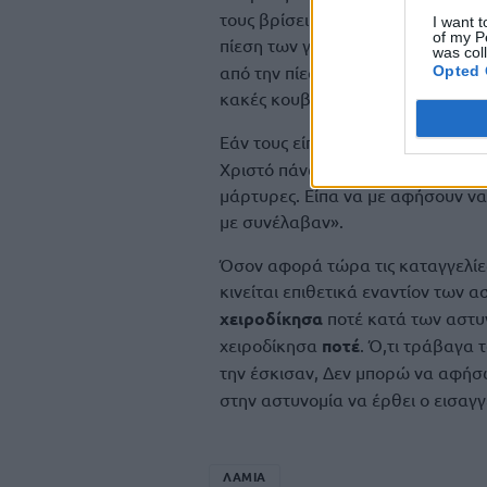
τους βρίσει αλλά και να αποπειρα
I want t
of my P
πίεση των γεγονότων. «
Πιέστηκα
was col
από την πίεση μου ξέφυγε καμιά 
Opted 
κακές κουβέντες.
Εάν τους είπα
γαϊδούρια
, μπορεί 
Χριστό πάνω μου’’, το άγιο ποτήρ
μάρτυρες. Είπα να με αφήσουν να
με συνέλαβαν».
Όσον αφορά τώρα τις καταγγελίες 
κινείται επιθετικά εναντίον των ασ
χειροδίκησα
ποτέ κατά των αστυ
χειροδίκησα
ποτέ
. Ό,τι τράβαγα 
την έσκισαν, Δεν μπορώ να αφήσω
στην αστυνομία να έρθει ο εισαγγ
ΛΑΜΙΑ