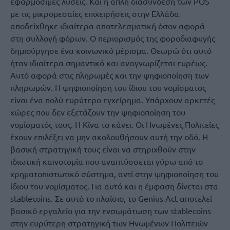
εφαρμόσιμες λύσεις. Και η απλή διασύνδεση των POS
με τις μικρομεσαίες επιχειρήσεις στην Ελλάδα
αποδείχθηκε ιδιαίτερα αποτελεσματική όσον αφορά
στη συλλογή φόρων. Ο περιορισμός της φοροδιαφυγής
δημιούργησε ένα κοινωνικό μέρισμα. Θεωρώ ότι αυτό
ήταν ιδιαίτερα σημαντικό και αναγνωρίζεται ευρέως.
Αυτό αφορά στις πληρωμές και την ψηφιοποίηση των
πληρωμών. Η ψηφιοποίηση του ίδιου του νομίσματος
είναι ένα πολύ ευρύτερο εγχείρημα. Υπάρχουν αρκετές
χώρες που δεν εξετάζουν την ψηφιοποίηση του
νομίσματός τους. Η Κίνα το κάνει. Οι Ηνωμένες Πολιτείες
έχουν επιλέξει να μην ακολουθήσουν αυτή την οδό. Η
βασική στρατηγική τους είναι να στηριχθούν στην
ιδιωτική καινοτομία που αναπτύσσεται γύρω από το
χρηματοπιστωτικό σύστημα, αντί στην ψηφιοποίηση του
ίδιου του νομίσματος. Για αυτό και η έμφαση δίνεται στα
stablecoins. Σε αυτό το πλαίσιο, το Genius Act αποτελεί
βασικό εργαλείο για την ενσωμάτωση των stablecoins
στην ευρύτερη στρατηγική των Ηνωμένων Πολιτειών