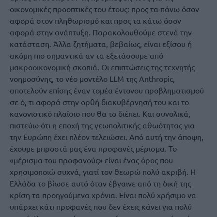
οικονομικές προοπτικές του έτους: προς τα πάνω όσον
αφορά στον πληθωρισμό και προς τα κάτω όσον
αφορά στην ανάπτυξη. Παρακολουθούμε στενά την
κατάσταση. Άλλα ζητήματα, βεβαίως, είναι εξίσου ή
ακόμη πιο σημαντικά αν τα εξετάσουμε από
μακροοικονομική σκοπιά. Οι επιπτώσεις της τεχνητής
νοημοσύνης, το νέο μοντέλο LLM της Anthropic,
αποτελούν επίσης έναν τομέα έντονου προβληματισμού
σε ό, τι αφορά στην ορθή διακυβέρνησή του και το
κανονιστικό πλαίσιο που θα το διέπει. Και συνολικά,
πιστεύω ότι η εποχή της γεωπολιτικής αθωότητας για
την Ευρώπη έχει πλέον τελειώσει. Από αυτή την άποψη,
έχουμε μπροστά μας ένα προφανές μέρισμα. Το
«μέρισμα του προφανούς» είναι ένας όρος που
χρησιμοποιώ συχνά, γιατί τον θεωρώ πολύ ακριβή. Η
Ελλάδα το βίωσε αυτό όταν έβγαινε από τη δική της
κρίση τα προηγούμενα χρόνια. Είναι πολύ χρήσιμο να
υπάρχει κάτι προφανές που δεν έχεις κάνει για πολύ