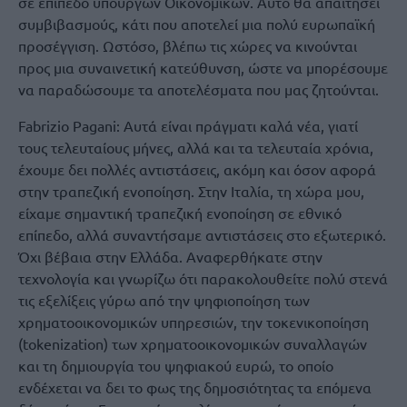
σε επίπεδο υπουργών Οικονομικών. Αυτό θα απαιτήσει
συμβιβασμούς, κάτι που αποτελεί μια πολύ ευρωπαϊκή
προσέγγιση. Ωστόσο, βλέπω τις χώρες να κινούνται
προς μια συναινετική κατεύθυνση, ώστε να μπορέσουμε
να παραδώσουμε τα αποτελέσματα που μας ζητούνται.
Fabrizio Pagani: Αυτά είναι πράγματι καλά νέα, γιατί
τους τελευταίους μήνες, αλλά και τα τελευταία χρόνια,
έχουμε δει πολλές αντιστάσεις, ακόμη και όσον αφορά
στην τραπεζική ενοποίηση. Στην Ιταλία, τη χώρα μου,
είχαμε σημαντική τραπεζική ενοποίηση σε εθνικό
επίπεδο, αλλά συναντήσαμε αντιστάσεις στο εξωτερικό.
Όχι βέβαια στην Ελλάδα. Αναφερθήκατε στην
τεχνολογία και γνωρίζω ότι παρακολουθείτε πολύ στενά
τις εξελίξεις γύρω από την ψηφιοποίηση των
χρηματοοικονομικών υπηρεσιών, την τοκενικοποίηση
(tokenization) των χρηματοοικονομικών συναλλαγών
και τη δημιουργία του ψηφιακού ευρώ, το οποίο
ενδέχεται να δει το φως της δημοσιότητας τα επόμενα