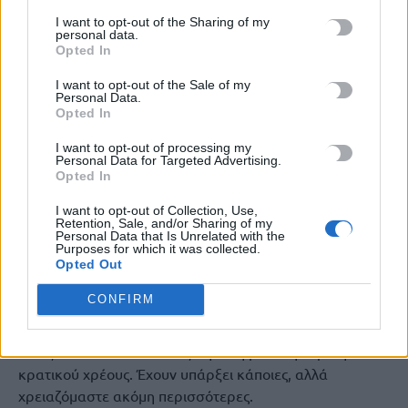
ιδιαίτερα στους τομείς όπου απαιτείται περισσότερη
I want to opt-out of the Sharing of my
καινοτομία.
personal data.
Opted In
Πρόσφατα είχα την ευκαιρία να παρουσιάσω στους
I want to opt-out of the Sale of my
συναδέλφους μου στο Eurogroup ορισμένες διαφάνειες
Personal Data.
σχετικά με τις τράπεζες και την τραπεζική ενοποίηση.
Opted In
Νομίζω ότι δύο στοιχεία ξεχωρίζουν από αυτή την
I want to opt-out of processing my
παρουσίαση. Το πρώτο αφορά στο επίπεδο των
Personal Data for Targeted Advertising.
τεχνολογικών επενδύσεων των ευρωπαϊκών τραπεζών
Opted In
σε σύγκριση με τις αμερικανικές και τις κινεζικές
I want to opt-out of Collection, Use,
τράπεζες, το οποίο είναι χαμηλότερο. Επομένως,
Retention, Sale, and/or Sharing of my
Personal Data that Is Unrelated with the
χρειαζόμαστε σαφώς περισσότερες τεχνολογικές
Purposes for which it was collected.
επενδύσεις από τις ευρωπαϊκές τράπεζες ώστε να
Opted Out
μπορούν να ανταγωνίζονται σε παγκόσμιο επίπεδο. Το
CONFIRM
δεύτερο αφορά στις διασυνοριακές συγχωνεύσεις και
εξαγορές στον τραπεζικό τομέα στην Ευρώπη μετά το
2008, το 2009 και το 2010, δηλαδή μετά την κρίση
κρατικού χρέους. Έχουν υπάρξει κάποιες, αλλά
χρειαζόμαστε ακόμη περισσότερες.