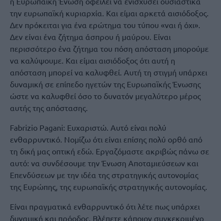
η Ευρωπαϊκή Ένωση οφείλει να ενισχύσει ουσιαστικά
την ευρωπαϊκή κυριαρχία. Και είμαι αρκετά αισιόδοξος.
Δεν πρόκειται για ένα ερώτημα του τύπου «ναι ή όχι».
Δεν είναι ένα ζήτημα άσπρου ή μαύρου. Είναι
περισσότερο ένα ζήτημα του πόση απόσταση μπορούμε
να καλύψουμε. Και είμαι αισιόδοξος ότι αυτή η
απόσταση μπορεί να καλυφθεί. Αυτή τη στιγμή υπάρχει
δυναμική σε επίπεδο ηγετών της Ευρωπαϊκής Ένωσης
ώστε να καλυφθεί όσο το δυνατόν μεγαλύτερο μέρος
αυτής της απόστασης.
Fabrizio Pagani: Ευχαριστώ. Αυτό είναι πολύ
ενθαρρυντικό. Νομίζω ότι είναι επίσης πολύ ορθό από
τη δική μας οπτική εδώ. Εργαζόμαστε ακριβώς πάνω σε
αυτό: να συνδέσουμε την Ένωση Αποταμιεύσεων και
Επενδύσεων με την ιδέα της στρατηγικής αυτονομίας
της Ευρώπης, της ευρωπαϊκής στρατηγικής αυτονομίας.
Είναι πραγματικά ενθαρρυντικό ότι λέτε πως υπάρχει
δυναμική και πρόοδος. Βλέπετε κάποιον συγκεκριμένο