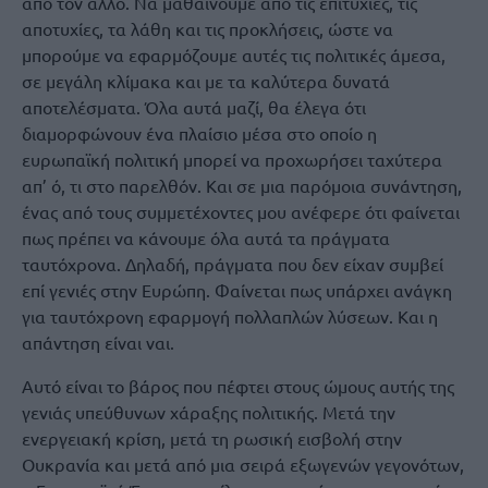
από τον άλλο. Να μαθαίνουμε από τις επιτυχίες, τις
αποτυχίες, τα λάθη και τις προκλήσεις, ώστε να
μπορούμε να εφαρμόζουμε αυτές τις πολιτικές άμεσα,
σε μεγάλη κλίμακα και με τα καλύτερα δυνατά
αποτελέσματα. Όλα αυτά μαζί, θα έλεγα ότι
διαμορφώνουν ένα πλαίσιο μέσα στο οποίο η
ευρωπαϊκή πολιτική μπορεί να προχωρήσει ταχύτερα
απ’ ό, τι στο παρελθόν. Και σε μια παρόμοια συνάντηση,
ένας από τους συμμετέχοντες μου ανέφερε ότι φαίνεται
πως πρέπει να κάνουμε όλα αυτά τα πράγματα
ταυτόχρονα. Δηλαδή, πράγματα που δεν είχαν συμβεί
επί γενιές στην Ευρώπη. Φαίνεται πως υπάρχει ανάγκη
για ταυτόχρονη εφαρμογή πολλαπλών λύσεων. Και η
απάντηση είναι ναι.
Αυτό είναι το βάρος που πέφτει στους ώμους αυτής της
γενιάς υπεύθυνων χάραξης πολιτικής. Μετά την
ενεργειακή κρίση, μετά τη ρωσική εισβολή στην
Ουκρανία και μετά από μια σειρά εξωγενών γεγονότων,