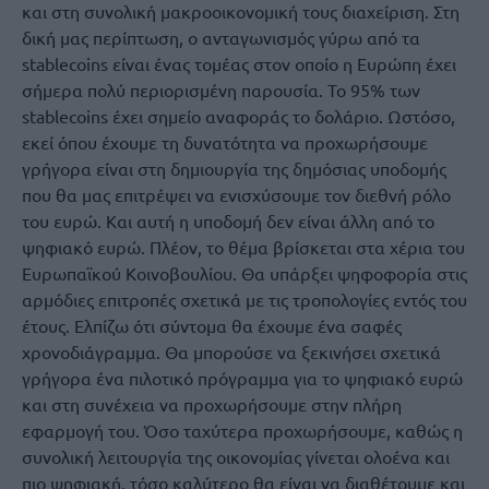
και στη συνολική μακροοικονομική τους διαχείριση. Στη
δική μας περίπτωση, ο ανταγωνισμός γύρω από τα
stablecoins είναι ένας τομέας στον οποίο η Ευρώπη έχει
σήμερα πολύ περιορισμένη παρουσία. Το 95% των
stablecoins έχει σημείο αναφοράς το δολάριο. Ωστόσο,
εκεί όπου έχουμε τη δυνατότητα να προχωρήσουμε
γρήγορα είναι στη δημιουργία της δημόσιας υποδομής
που θα μας επιτρέψει να ενισχύσουμε τον διεθνή ρόλο
του ευρώ. Και αυτή η υποδομή δεν είναι άλλη από το
ψηφιακό ευρώ. Πλέον, το θέμα βρίσκεται στα χέρια του
Ευρωπαϊκού Κοινοβουλίου. Θα υπάρξει ψηφοφορία στις
αρμόδιες επιτροπές σχετικά με τις τροπολογίες εντός του
έτους. Ελπίζω ότι σύντομα θα έχουμε ένα σαφές
χρονοδιάγραμμα. Θα μπορούσε να ξεκινήσει σχετικά
γρήγορα ένα πιλοτικό πρόγραμμα για το ψηφιακό ευρώ
και στη συνέχεια να προχωρήσουμε στην πλήρη
εφαρμογή του. Όσο ταχύτερα προχωρήσουμε, καθώς η
συνολική λειτουργία της οικονομίας γίνεται ολοένα και
πιο ψηφιακή, τόσο καλύτερο θα είναι να διαθέτουμε και