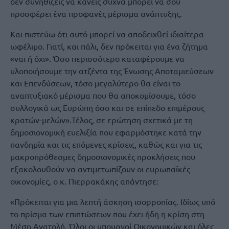
δεν συνηθίζεις να κάνεις συχνά μπορεί να σου
προσφέρει ένα προφανές μέρισμα ανάπτυξης.
Και πιστεύω ότι αυτό μπορεί να αποδειχθεί ιδιαίτερα
ωφέλιμο. Γιατί, και πάλι, δεν πρόκειται για ένα ζήτημα
«ναι ή όχι». Όσο περισσότερο καταφέρουμε να
υλοποιήσουμε την ατζέντα της Ένωσης Αποταμιεύσεων
και Επενδύσεων, τόσο μεγαλύτερο θα είναι το
αναπτυξιακό μέρισμα που θα αποκομίσουμε, τόσο
συλλογικά ως Ευρώπη όσο και σε επίπεδο επιμέρους
κρατών-μελών».Τέλος, σε ερώτηση σχετικά με τη
δημοσιονομική ευελιξία που εφαρμόστηκε κατά την
πανδημία και τις επόμενες κρίσεις, καθώς και για τις
μακροπρόθεσμες δημοσιονομικές προκλήσεις που
εξακολουθούν να αντιμετωπίζουν οι ευρωπαϊκές
οικονομίες, ο κ. Πιερρακάκης απάντησε:
«Πρόκειται για μια λεπτή άσκηση ισορροπίας. Ιδίως υπό
το πρίσμα των επιπτώσεων που έχει ήδη η κρίση στη
Μέση Ανατολή. Όλοι οι υπουργοί Οικονομικών και όλες