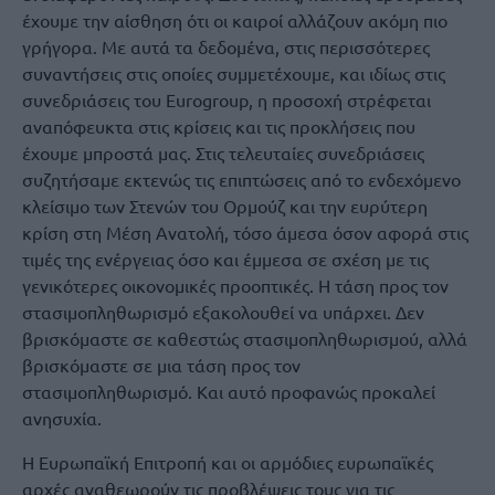
έχουμε την αίσθηση ότι οι καιροί αλλάζουν ακόμη πιο
γρήγορα. Με αυτά τα δεδομένα, στις περισσότερες
συναντήσεις στις οποίες συμμετέχουμε, και ιδίως στις
συνεδριάσεις του Eurogroup, η προσοχή στρέφεται
αναπόφευκτα στις κρίσεις και τις προκλήσεις που
έχουμε μπροστά μας. Στις τελευταίες συνεδριάσεις
συζητήσαμε εκτενώς τις επιπτώσεις από το ενδεχόμενο
κλείσιμο των Στενών του Ορμούζ και την ευρύτερη
κρίση στη Μέση Ανατολή, τόσο άμεσα όσον αφορά στις
τιμές της ενέργειας όσο και έμμεσα σε σχέση με τις
γενικότερες οικονομικές προοπτικές. Η τάση προς τον
στασιμοπληθωρισμό εξακολουθεί να υπάρχει. Δεν
βρισκόμαστε σε καθεστώς στασιμοπληθωρισμού, αλλά
βρισκόμαστε σε μια τάση προς τον
στασιμοπληθωρισμό. Και αυτό προφανώς προκαλεί
ανησυχία.
Η Ευρωπαϊκή Επιτροπή και οι αρμόδιες ευρωπαϊκές
αρχές αναθεωρούν τις προβλέψεις τους για τις