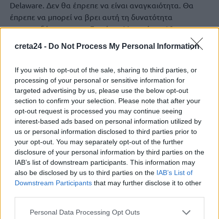
Delaware. Δεν θα έπρεπε να είναι αναγκαιότητα. Θα
έπρεπε να μπορεί να βρει αυτή τη δυνατότητα
χρηματοδότησης στην Ευρώπη. Μπορεί το «28ο
καθεστώς» (28th regime) να διαδραματίσει ρόλο σε
creta24 -
Do Not Process My Personal Information
αυτό; Ναι, μπορεί. Αυτός είναι ένας τομέας στον οποίο
πιστεύω ότι μπορεί να υπάρξει πρόοδος.
If you wish to opt-out of the sale, sharing to third parties, or
processing of your personal or sensitive information for
Η τραπεζική ενοποίηση είναι επίσης ένας τομέας όπου
targeted advertising by us, please use the below opt-out
απαιτείται περισσότερη πρόοδος. Και, υπό μία έννοια,
section to confirm your selection. Please note that after your
είμαι ένθερμος υποστηρικτής της συμβουλής που έδινε ο
opt-out request is processed you may continue seeing
William Faulkner στους νέους συγγραφείς: «δείξε, μην
interest-based ads based on personal information utilized by
λες». Είμαι ο Υπουργός Οικονομικών μιας χώρας όπου η
us or personal information disclosed to third parties prior to
Unicredit απέκτησε πρόσφατα σημαντικό ποσοστό σε
your opt-out. You may separately opt-out of the further
disclosure of your personal information by third parties on the
μία από τις συστημικές μας τράπεζες. Και η Euronext
IAB’s list of downstream participants. This information may
εξαγόρασε το Χρηματιστήριο Αθηνών. Χρειαζόμαστε
also be disclosed by us to third parties on the
IAB’s List of
ευρωπαϊκούς πρωταθλητές. Δεν χρειαζόμαστε εθνικούς
Downstream Participants
that may further disclose it to other
πρωταθλητές. Αυτή είναι η φυσική συνέπεια, η φυσική
third parties.
προέκταση, τόσο της έκθεσης Letta όσο και της έκθεσης
Draghi. Και ασφαλώς χρειαζόμαστε κάτι τέτοιο
Personal Data Processing Opt Outs