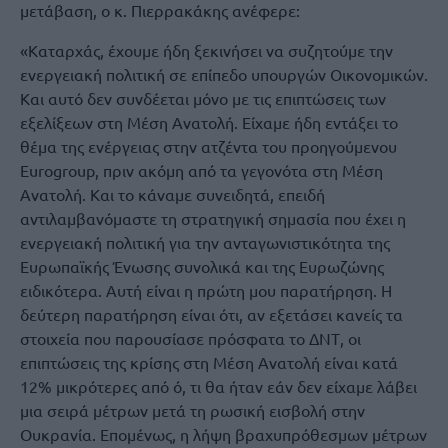
μετάβαση, ο κ. Πιερρακάκης ανέφερε:
«Καταρχάς, έχουμε ήδη ξεκινήσει να συζητούμε την
ενεργειακή πολιτική σε επίπεδο υπουργών Οικονομικών.
Και αυτό δεν συνδέεται μόνο με τις επιπτώσεις των
εξελίξεων στη Μέση Ανατολή. Είχαμε ήδη εντάξει το
θέμα της ενέργειας στην ατζέντα του προηγούμενου
Eurogroup, πριν ακόμη από τα γεγονότα στη Μέση
Ανατολή. Και το κάναμε συνειδητά, επειδή
αντιλαμβανόμαστε τη στρατηγική σημασία που έχει η
ενεργειακή πολιτική για την ανταγωνιστικότητα της
Ευρωπαϊκής Ένωσης συνολικά και της Ευρωζώνης
ειδικότερα. Αυτή είναι η πρώτη μου παρατήρηση. Η
δεύτερη παρατήρηση είναι ότι, αν εξετάσει κανείς τα
στοιχεία που παρουσίασε πρόσφατα το ΔΝΤ, οι
επιπτώσεις της κρίσης στη Μέση Ανατολή είναι κατά
12% μικρότερες από ό, τι θα ήταν εάν δεν είχαμε λάβει
μια σειρά μέτρων μετά τη ρωσική εισβολή στην
Ουκρανία. Επομένως, η λήψη βραχυπρόθεσμων μέτρων