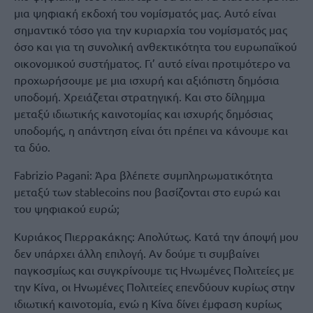
μια ψηφιακή εκδοχή του νομίσματός μας. Αυτό είναι
σημαντικό τόσο για την κυριαρχία του νομίσματός μας
όσο και για τη συνολική ανθεκτικότητα του ευρωπαϊκού
οικονομικού συστήματος. Γι’ αυτό είναι προτιμότερο να
προχωρήσουμε με μια ισχυρή και αξιόπιστη δημόσια
υποδομή. Χρειάζεται στρατηγική. Και στο δίλημμα
μεταξύ ιδιωτικής καινοτομίας και ισχυρής δημόσιας
υποδομής, η απάντηση είναι ότι πρέπει να κάνουμε και
τα δύο.
Fabrizio Pagani: Άρα βλέπετε συμπληρωματικότητα
μεταξύ των stablecoins που βασίζονται στο ευρώ και
του ψηφιακού ευρώ;
Κυριάκος Πιερρακάκης: Απολύτως. Κατά την άποψή μου
δεν υπάρχει άλλη επιλογή. Αν δούμε τι συμβαίνει
παγκοσμίως και συγκρίνουμε τις Ηνωμένες Πολιτείες με
την Κίνα, οι Ηνωμένες Πολιτείες επενδύουν κυρίως στην
ιδιωτική καινοτομία, ενώ η Κίνα δίνει έμφαση κυρίως