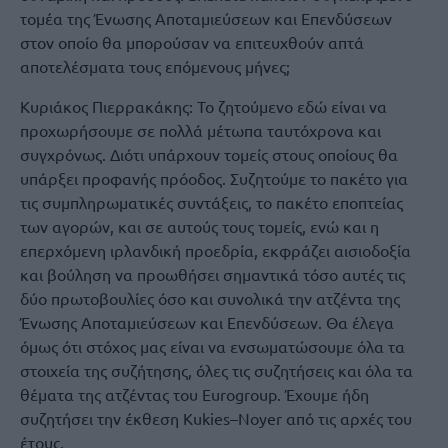
τομέα της Ένωσης Αποταμιεύσεων και Επενδύσεων
στον οποίο θα μπορούσαν να επιτευχθούν απτά
αποτελέσματα τους επόμενους μήνες;
Κυριάκος Πιερρακάκης: Το ζητούμενο εδώ είναι να
προχωρήσουμε σε πολλά μέτωπα ταυτόχρονα και
συγχρόνως. Διότι υπάρχουν τομείς στους οποίους θα
υπάρξει προφανής πρόοδος. Συζητούμε το πακέτο για
τις συμπληρωματικές συντάξεις, το πακέτο εποπτείας
των αγορών, και σε αυτούς τους τομείς, ενώ και η
επερχόμενη ιρλανδική προεδρία, εκφράζει αισιοδοξία
και βούληση να προωθήσει σημαντικά τόσο αυτές τις
δύο πρωτοβουλίες όσο και συνολικά την ατζέντα της
Ένωσης Αποταμιεύσεων και Επενδύσεων. Θα έλεγα
όμως ότι στόχος μας είναι να ενσωματώσουμε όλα τα
στοιχεία της συζήτησης, όλες τις συζητήσεις και όλα τα
θέματα της ατζέντας του Eurogroup. Έχουμε ήδη
συζητήσει την έκθεση Kukies–Noyer από τις αρχές του
έτους.