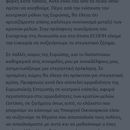
φορές κατά τόπους. Αυτό είναι ένα από τα πεδία όπου
πρέπει να κινηθούμε. Πέρα από την ενίσχυση του
κεντρικού ρόλου της Ευρώπης, θα έλεγα ότι
χρειαζόμαστε επίσης καλύτερο συντονισμό μεταξύ των
κρατών-μελών. Στην πρόσφατη συνεδρίαση του
Eurogroup στη Λευκωσία και στο άτυπο ECOFIN είχαμε
την ευκαιρία να συζητήσουμε το στεγαστικό ζήτημα.
Σε πολλές χώρες της Ευρώπης, και το διαπιστώνω
καθημερινά στις συνομιλίες μου με συναδέλφους μου,
αντιμετωπίζουμε μια στεγαστική πρόκληση. Σε
ορισμένες χώρες θα έλεγα ότι πρόκειται για στεγαστική
κρίση. Προφανώς αυτό δεν αποτελεί αρμοδιότητα της
Ευρωπαϊκής Επιτροπής σε κεντρικό επίπεδο, αφορά
περισσότερο στις αρμοδιότητες των κρατών-μελών.
Ωστόσο, σε ζητήματα όπως αυτό, το ελάχιστο που
μπορούμε να κάνουμε ως Υπουργοί Οικονομικών είναι
να συζητούμε τα θέματα που απασχολούν τους πολίτες,
να ασχολούμαστε με αυτά και να μαθαίνουμε ο ένας