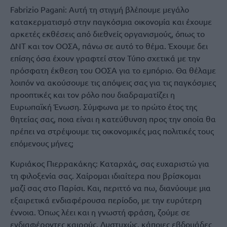
Fabrizio Pagani: Αυτή τη στιγμή βλέπουμε μεγάλο
κατακερματισμό στην παγκόσμια οικονομία και έχουμε
αρκετές εκθέσεις από διεθνείς οργανισμούς, όπως το
ΔΝΤ και τον ΟΟΣΑ, πάνω σε αυτό το θέμα. Έχουμε δει
επίσης όσα έχουν γραφτεί στον Τύπο σχετικά με την
πρόσφατη έκθεση του ΟΟΣΑ για το εμπόριο. Θα θέλαμε
λοιπόν να ακούσουμε τις απόψεις σας για τις παγκόσμιες
προοπτικές και τον ρόλο που διαδραματίζει η
Ευρωπαϊκή Ένωση. Σύμφωνα με το πρώτο έτος της
θητείας σας, ποια είναι η κατεύθυνση προς την οποία θα
πρέπει να στρέψουμε τις οικονομικές μας πολιτικές τους
επόμενους μήνες;
Κυριάκος Πιερρακάκης: Καταρχάς, σας ευχαριστώ για
τη φιλοξενία σας. Χαίρομαι ιδιαίτερα που βρίσκομαι
μαζί σας στο Παρίσι. Και, περιττό να πω, διανύουμε μια
εξαιρετικά ενδιαφέρουσα περίοδο, με την ευρύτερη
έννοια. Όπως λέει και η γνωστή φράση, ζούμε σε
ενδιαφέροντες καιρούς. Δυστυχώς, κάποιες εβδομάδες