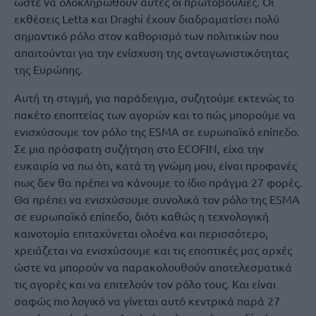
ώστε να ολοκληρωθούν αυτές οι πρωτοβουλίες. Οι
εκθέσεις Letta και Draghi έχουν διαδραματίσει πολύ
σημαντικό ρόλο στον καθορισμό των πολιτικών που
απαιτούνται για την ενίσχυση της ανταγωνιστικότητας
της Ευρώπης.
Αυτή τη στιγμή, για παράδειγμα, συζητούμε εκτενώς το
πακέτο εποπτείας των αγορών και το πώς μπορούμε να
ενισχύσουμε τον ρόλο της ESMA σε ευρωπαϊκό επίπεδο.
Σε μια πρόσφατη συζήτηση στο ECOFIN, είχα την
ευκαιρία να πω ότι, κατά τη γνώμη μου, είναι προφανές
πως δεν θα πρέπει να κάνουμε το ίδιο πράγμα 27 φορές.
Θα πρέπει να ενισχύσουμε συνολικά τον ρόλο της ESMA
σε ευρωπαϊκό επίπεδο, διότι καθώς η τεχνολογική
καινοτομία επιταχύνεται ολοένα και περισσότερο,
χρειάζεται να ενισχύσουμε και τις εποπτικές μας αρχές
ώστε να μπορούν να παρακολουθούν αποτελεσματικά
τις αγορές και να επιτελούν τον ρόλο τους. Και είναι
σαφώς πιο λογικό να γίνεται αυτό κεντρικά παρά 27