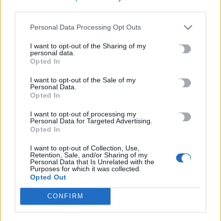
Ξεκινούν οι ετήσιες Καλοκαιρινές Εκθέσεις του Φεστιβάλ
third parties.
Κινηματογράφου Χανίων
7 Αυγούστου, 2026
Personal Data Processing Opt Outs
I want to opt-out of the Sharing of my
personal data.
Ισπανία: Απολιθώματα αποκαλύπτουν ότι οι πρώτοι
Opted In
Ευρωπαίοι ίσως ασκούσαν κανιβαλισμό
7 Αυγούστου, 2026
I want to opt-out of the Sale of my
Personal Data.
Opted In
Σοκαριστικές αποκαλύψεις του FBI μετά το Μουντιάλ: «Θα
I want to opt-out of processing my
ανατινάξω τον Μέσι με τέσσερις βόμβες»
Personal Data for Targeted Advertising.
7 Αυγούστου, 2026
Opted In
I want to opt-out of Collection, Use,
Retention, Sale, and/or Sharing of my
ΗΠΑ: Δασκάλα χορού κατηγορείται για σεξουαλική
Personal Data that Is Unrelated with the
κακοποίηση δύο ανήλικων μαθητών της
Purposes for which it was collected.
Opted Out
7 Αυγούστου, 2026
CONFIRM
Το Ελληνικό Μεσογειακό Πανεπιστήμιο εκδίδει ηλεκτρονικά
τα Πρακτικά του Διεπιστημονικού Συνεδρίου «Ρένα