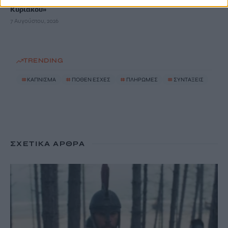
Κυριακού»
7 Αυγούστου, 2026
TRENDING
#
ΚΑΠΝΙΣΜΑ
#
ΠΟΘΕΝ ΕΣΧΕΣ
#
ΠΛΗΡΩΜΕΣ
#
ΣΥΝΤΑΞΕΙΣ
ΣΧΕΤΙΚΆ ΆΡΘΡΑ