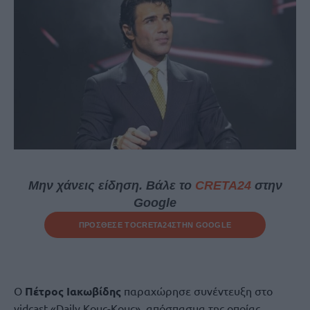
Μην χάνεις είδηση. Βάλε το
CRETA24
στην
Google
ΠΡΟΣΘΕΣΕ ΤΟ
CRETA24
ΣΤΗΝ GOOGLE
Ο
Πέτρος Ιακωβίδης
παραχώρησε συνέντευξη στο
vidcast «Daily Κους-Κους», απόσπασμα της οποίας