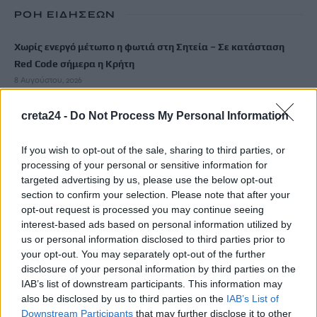
ΡΟΗ ΕΙΔΗΣΕΩΝ
Χωρίς ενεργό μέτωπο η φωτιά στη Σητεία – Σε κατάσταση
Red Code σήμερα η Κρήτη
8 Αυγούστου, 2026
creta24 -
Do Not Process My Personal Information
«Θεριακλήδες» οι Έλληνες – Πάνω από 1 στους 5 καπνίζει
καθημερινά
If you wish to opt-out of the sale, sharing to third parties, or
7 Αυγούστου, 2026
processing of your personal or sensitive information for
targeted advertising by us, please use the below opt-out
Σε εξέλιξη οι δηλώσεις Πόθεν Έσχες – Αναλυτικά η
section to confirm your selection. Please note that after your
opt-out request is processed you may continue seeing
διαδικασία
interest-based ads based on personal information utilized by
7 Αυγούστου, 2026
us or personal information disclosed to third parties prior to
your opt-out. You may separately opt-out of the further
Πότε πληρώνονται οι συντάξεις Σεπτεμβρίου
disclosure of your personal information by third parties on the
7 Αυγούστου, 2026
IAB’s list of downstream participants. This information may
also be disclosed by us to third parties on the
IAB’s List of
Downstream Participants
that may further disclose it to other