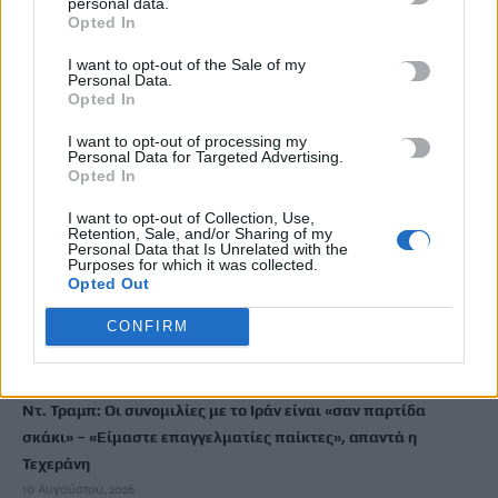
personal data.
Σεισμός 7,4 Ρίχτερ στην Κολομβία
Opted In
10 Αυγούστου, 2026
I want to opt-out of the Sale of my
Personal Data.
Market Pass: Στα σκαριά νέος κύκλος από το φθινόπωρο –
Opted In
Ποιοι θα είναι δικαιούχοι
I want to opt-out of processing my
10 Αυγούστου, 2026
Personal Data for Targeted Advertising.
Opted In
Φωτιά στη Γαστούνη Ηλείας – Σηκώθηκαν τρία αεροσκάφη
I want to opt-out of Collection, Use,
Retention, Sale, and/or Sharing of my
10 Αυγούστου, 2026
Personal Data that Is Unrelated with the
Purposes for which it was collected.
Opted Out
Πανευρωπαϊκό Πρωτάθλημα Στίβου Μπέρμιγχαμ: Πότε και
πού θα δείτε τον τελικό του Τεντόγλου
CONFIRM
10 Αυγούστου, 2026
Ντ. Τραμπ: Οι συνομιλίες με το Ιράν είναι «σαν παρτίδα
σκάκι» – «Είμαστε επαγγελματίες παίκτες», απαντά η
Τεχεράνη
10 Αυγούστου, 2026