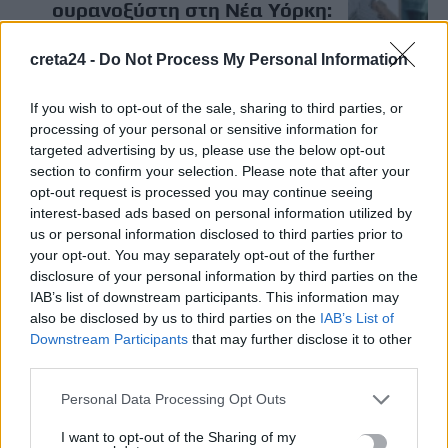
ουρανοξύστη στη Νέα Υόρκη:
«Λύγισε» ο σκελετός, τα πρώτα
σενάρια και οι αποκαλύψεις για
creta24 -
Do Not Process My Personal Information
παραβάσεις
8 Ιουλίου, 2026
If you wish to opt-out of the sale, sharing to third parties, or
processing of your personal or sensitive information for
targeted advertising by us, please use the below opt-out
section to confirm your selection. Please note that after your
Μην χάνεις είδηση. Βάλε το
CRETA24
στην
opt-out request is processed you may continue seeing
Google
interest-based ads based on personal information utilized by
ΠΡΟΣΘΕΣΕ ΤΟ
CRETA24
ΣΤΗΝ GOOGLE
us or personal information disclosed to third parties prior to
your opt-out. You may separately opt-out of the further
disclosure of your personal information by third parties on the
IAB’s list of downstream participants. This information may
ΡΟΗ ΕΙΔΗΣΕΩΝ
also be disclosed by us to third parties on the
IAB’s List of
Downstream Participants
that may further disclose it to other
ΠΑΣΟΚ κατά Τσίπρα: Ξανασυστήθηκε ως «συμβιβασμένος
third parties.
Μαδούρο» ζητώντας δεύτερη ευκαιρία
10 Αυγούστου, 2026
Personal Data Processing Opt Outs
I want to opt-out of the Sharing of my