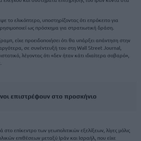
ε το ελικόπτερο, υποστηρίζοντας ότι επρόκειτο για
χρησιμοποιεί ως πρόσχημα για στρατιωτική δράση.
Τραμπ, είχε προειδοποιήσει ότι θα υπάρξει απάντηση στην
αργότερα, σε συνέντευξή του στη Wall Street Journal,
ιστατικό, λέγοντας ότι «δεν ήταν κάτι ιδιαίτερα σοβαρό»,
.
υνοι επιστρέφουν στο προσκήνιο
 στο επίκεντρο των γεωπολιτικών εξελίξεων, λίγες μόλις
λικών επιθέσεων μεταξύ Ιράν και Ισραήλ, που είχε