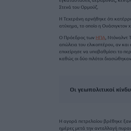
Στενά του Ορμούζ.
Η Τεχεράνη αρνήθηκε ότι κατέρριψ
ατύχημα, το οποίο η Ουάσιγκτον 
Ο Πρόεδρος των
ΗΠΑ
, Ντόναλντ 
απώλεια του ελικοπτέρου, αν και 
επιχείρησε να υποβαθμίσει το περ
καθώς οι δύο πιλότοι διασώθηκαν
Οι γεωπολιτικοί κίνδ
Η αγορά πετρελαίου βρέθηκε ξανά
ημέρες μετά την ανταλλαγή πυραυ