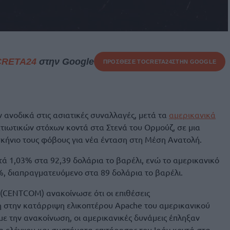
CRETA24
στην Google
ΠΡΟΣΘΕΣΕ ΤΟ
CRETA24
ΣΤΗΝ GOOGLE
ν ανοδικά στις ασιατικές συναλλαγές, μετά τα
αμερικανικά
τιωτικών στόχων κοντά στα Στενά του Ορμούζ, σε μια
κήνιο τους φόβους για νέα ένταση στη Μέση Ανατολή.
τά 1,03% στα 92,39 δολάρια το βαρέλι, ενώ το αμερικανικό
, διαπραγματευόμενο στα 89 δολάρια το βαρέλι.
 (CENTCOM) ανακοίνωσε ότι οι επιθέσεις
στην κατάρριψη ελικοπτέρου Apache του αμερικανικού
ε την ανακοίνωση, οι αμερικανικές δυνάμεις έπληξαν
 ελέγχου και συστήματα επιτήρησης του Ιράν κοντά στα