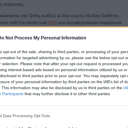
ς ενέργειας.
κώνονται την Τρίτη, καθώς οι δύο χώρες έδειξαν διάθεση
υση υπό την πίεση των
ΗΠΑ
και περιφερειακών συμμάχων.
 επανέφεραν την αβεβαιότητα, με τους επενδυτές να
 για μια περιορισμένη ανταλλαγή αντιποίνων και όχι για την
Do Not Process My Personal Information
ης.
to opt-out of the sale, sharing to third parties, or processing of your per
ύν να κινούνται ανάμεσα σε δύο αντίρροπες δυνάμεις: τον
formation for targeted advertising by us, please use the below opt-out s
ι την ελπίδα ότι οι διπλωματικές πρωτοβουλίες θα
r selection. Please note that after your opt-out request is processed y
εταξύ Ουάσιγκτον και Τεχεράνης.
eing interest-based ads based on personal information utilized by us or
disclosed to third parties prior to your opt-out. You may separately opt-
losure of your personal information by third parties on the IAB’s list of
. This information may also be disclosed by us to third parties on the
IA
Participants
that may further disclose it to other third parties.
αι και στηρίζουν τις τιμές
l Data Processing Opt Outs