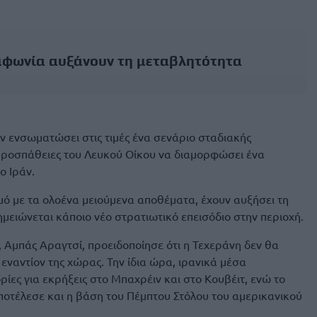
μφωνία αυξάνουν τη μεταβλητότητα
αν ενσωματώσει στις τιμές ένα σενάριο σταδιακής
προσπάθειες του Λευκού Οίκου να διαμορφώσει ένα
ο Ιράν.
μό με τα ολοένα μειούμενα αποθέματα, έχουν αυξήσει τη
ειώνεται κάποιο νέο στρατιωτικό επεισόδιο στην περιοχή.
 Αμπάς Αραγτσί, προειδοποίησε ότι η Τεχεράνη δεν θα
 εναντίον της χώρας. Την ίδια ώρα, ιρανικά μέσα
ς για εκρήξεις στο Μπαχρέιν και στο Κουβέιτ, ενώ το
αποτέλεσε και η βάση του Πέμπτου Στόλου του αμερικανικού