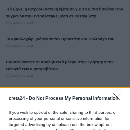
Τι δείχνει η ιατροδικαστική εξέταση για τα αίτια θανάτου του
90χρονου που εντοπίστηκε μέσα σε καταψύκτη
6 Αυγούστου, 2026
Το Αρκαλοχώρι γιόρτασε τον Προστάτη και Πολιούχο του
6 Αυγούστου, 2026
Παρατείνονται τα προληπτικά μέτρα στην Κρήτη για την
ευλογιά των αιγοπροβάτων
6 Αυγούστου, 2026
Έκτακτο επίδομα παιδιού: Ποιοι πάνε ταμείο
creta24 -
Do Not Process My Personal Information
6 Αυγούστου, 2026
If you wish to opt-out of the sale, sharing to third parties, or
ΟΠΕΚΑ: Νέα πληρωμή στις 7 Αυγούστου για τρίτεκνες και
processing of your personal or sensitive information for
πολύτεκνες οικογένειες
targeted advertising by us, please use the below opt-out
6 Αυγούστου, 2026