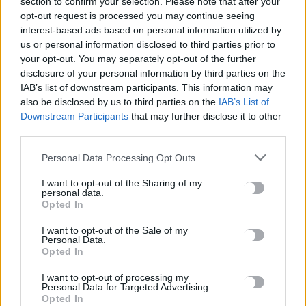
section to confirm your selection. Please note that after your
opt-out request is processed you may continue seeing
interest-based ads based on personal information utilized by
us or personal information disclosed to third parties prior to
TRENDING
your opt-out. You may separately opt-out of the further
disclosure of your personal information by third parties on the
#
ΝΕΕΣ ΤΑΥΤΟΤΗΤΕΣ
#
ΙΔΡΩΤΑΣ
#
ΚΑΚΟΣΜΙΑ
IAB’s list of downstream participants. This information may
#
ΚΑΡΤΑ ΑΓΡΟΤΗ
also be disclosed by us to third parties on the
IAB’s List of
Downstream Participants
that may further disclose it to other
third parties.
Personal Data Processing Opt Outs
ΣΧΕΤΙΚΆ ΆΡΘΡΑ
I want to opt-out of the Sharing of my
personal data.
Opted In
I want to opt-out of the Sale of my
Personal Data.
Opted In
I want to opt-out of processing my
Personal Data for Targeted Advertising.
Opted In