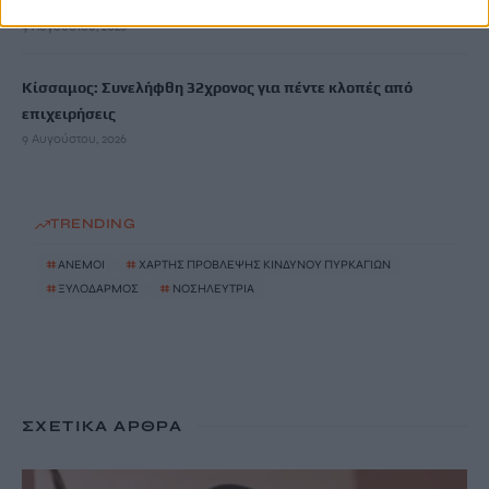
απειλούσε με διαρροή βίντεο στο διαδίκτυο
9 Αυγούστου, 2026
Κίσσαμος: Συνελήφθη 32χρονος για πέντε κλοπές από
επιχειρήσεις
9 Αυγούστου, 2026
TRENDING
#
ΑΝΕΜΟΙ
#
ΧΑΡΤΗΣ ΠΡΟΒΛΕΨΗΣ ΚΙΝΔΥΝΟΥ ΠΥΡΚΑΓΙΩΝ
#
ΞΥΛΟΔΑΡΜΟΣ
#
ΝΟΣΗΛΕΥΤΡΙΑ
ΣΧΕΤΙΚΆ ΆΡΘΡΑ