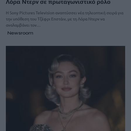
Λόρα Ντερν σε πρωταγωνιστικό ρόλο
Η Sony Pictures Television αναπτύσσει νέα τηλεοπτική σειρά για
την υπόθεση του Τζέφρι Επστάιν, με τη Λόρα Ντερν να
αναλαμβάνει τον…
Newsroom