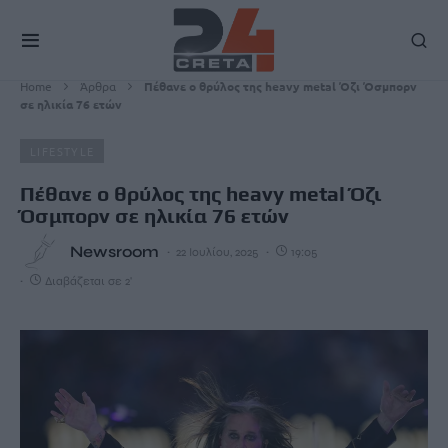
Home
Άρθρα
Πέθανε ο θρύλος της heavy metal Όζι Όσμπορν
σε ηλικία 76 ετών
LIFESTYLE
Πέθανε ο θρύλος της heavy metal Όζι
Όσμπορν σε ηλικία 76 ετών
Newsroom
22 Ιουλίου, 2025
19:05
Διαβάζεται σε 2'