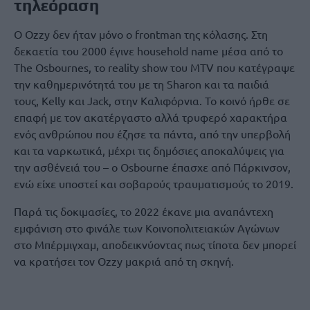
τηλεόραση
Ο Ozzy δεν ήταν μόνο ο frontman της κόλασης. Στη
δεκαετία του 2000 έγινε household name μέσα από το
The Osbournes, το reality show του MTV που κατέγραψε
την καθημερινότητά του με τη Sharon και τα παιδιά
τους, Kelly και Jack, στην Καλιφόρνια. Το κοινό ήρθε σε
επαφή με τον ακατέργαστο αλλά τρυφερό χαρακτήρα
ενός ανθρώπου που έζησε τα πάντα, από την υπερβολή
και τα ναρκωτικά, μέχρι τις δημόσιες αποκαλύψεις για
την ασθένειά του – ο Osbourne έπασχε από Πάρκινσον,
ενώ είχε υποστεί και σοβαρούς τραυματισμούς το 2019.
Παρά τις δοκιμασίες, το 2022 έκανε μια αναπάντεχη
εμφάνιση στο φινάλε των Κοινοπολιτειακών Αγώνων
στο Μπέρμιγχαμ, αποδεικνύοντας πως τίποτα δεν μπορεί
να κρατήσει τον Ozzy μακριά από τη σκηνή.