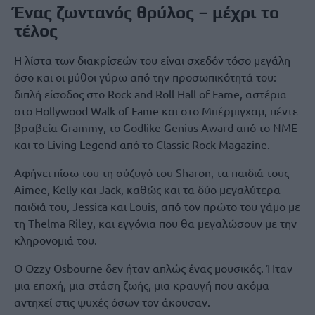
Ένας ζωντανός θρύλος – μέχρι το
τέλος
Η λίστα των διακρίσεών του είναι σχεδόν τόσο μεγάλη
όσο και οι μύθοι γύρω από την προσωπικότητά του:
διπλή είσοδος στο Rock and Roll Hall of Fame, αστέρια
στο Hollywood Walk of Fame και στο Μπέρμιγχαμ, πέντε
βραβεία Grammy, το Godlike Genius Award από το NME
και το Living Legend από το Classic Rock Magazine.
Αφήνει πίσω του τη σύζυγό του Sharon, τα παιδιά τους
Aimee, Kelly και Jack, καθώς και τα δύο μεγαλύτερα
παιδιά του, Jessica και Louis, από τον πρώτο του γάμο με
τη Thelma Riley, και εγγόνια που θα μεγαλώσουν με την
κληρονομιά του.
Ο Ozzy Osbourne δεν ήταν απλώς ένας μουσικός. Ήταν
μια εποχή, μια στάση ζωής, μια κραυγή που ακόμα
αντηχεί στις ψυχές όσων τον άκουσαν.