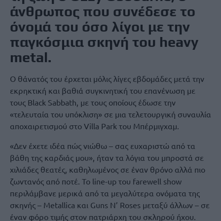
άνθρωπος που συνέδεσε το
όνομά του όσο λίγοι με την
παγκόσμια σκηνή του heavy
metal.
Ο θάνατός του έρχεται μόλις λίγες εβδομάδες μετά την
εκρηκτική και βαθιά συγκινητική του επανένωση με
τους Black Sabbath, με τους οποίους έδωσε την
«τελευταία του υπόκλιση» σε μια τελετουργική συναυλία
αποχαιρετισμού στο Villa Park του Μπέρμιγχαμ.
«Δεν έχετε ιδέα πώς νιώθω – σας ευχαριστώ από τα
βάθη της καρδιάς μου», ήταν τα λόγια του μπροστά σε
χιλιάδες θεατές, καθηλωμένος σε έναν θρόνο αλλά πιο
ζωντανός από ποτέ. Το line-up του farewell show
περιλάμβανε μερικά από τα μεγαλύτερα ονόματα της
σκηνής – Metallica και Guns N’ Roses μεταξύ άλλων – σε
έναν φόρο τιμής στον πατριάρχη του σκληρού ήχου.