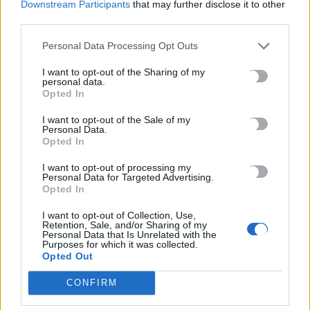
Downstream Participants
that may further disclose it to other
Ριπές ανέμου έως 110 χλμ/ώρα στην Κρήτη -Στο «κόκκινο»
third parties.
μέχρι την Τετάρτη
9 Αυγούστου, 2026
Personal Data Processing Opt Outs
I want to opt-out of the Sharing of my
Ερυθρός Σταυρός: Νοσηλεύτρια στα Επείγοντα
personal data.
Opted In
ξυλοκοπήθηκε βάναυσα από ασθενή
9 Αυγούστου, 2026
I want to opt-out of the Sale of my
Personal Data.
Opted In
Λουτράκι: 75χρονος βρέθηκε νεκρός δίπλα σε κάδους
I want to opt-out of processing my
απορριμμάτων
Personal Data for Targeted Advertising.
9 Αυγούστου, 2026
Opted In
I want to opt-out of Collection, Use,
Τουρνάς: Πάνω από 400 φωτιές σε 10 ημέρες, από αμέλεια το
Retention, Sale, and/or Sharing of my
Personal Data that Is Unrelated with the
90% των περιστατικών
Purposes for which it was collected.
Opted Out
9 Αυγούστου, 2026
CONFIRM
Σκιάθος: Ανήλικος κατήγγειλε 17χρονο για βιασμό – Τον