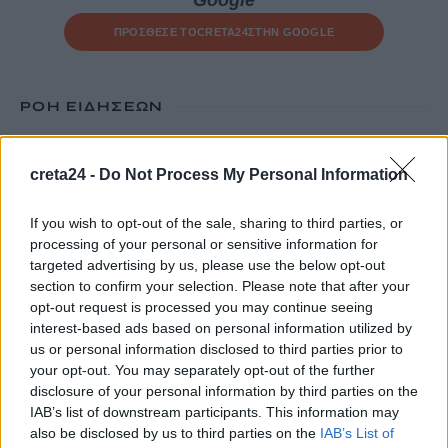
Google
ΠΡΟΣΘΕΣΕ ΤΟ
CRETA24
ΣΤΗΝ GOOGLE
ΡΟΗ ΕΙΔΗΣΕΩΝ
Κίνα: Προ των πυλών ο τυφώνας Dolphin στην ανατολική
creta24 -
Do Not Process My Personal Information
ακτή- Σε επιφυλακή για πλημμύρες, κατολισθήσεις
9 Αυγούστου, 2026
If you wish to opt-out of the sale, sharing to third parties, or
processing of your personal or sensitive information for
Ηράκλειο: Ο Χανς δόθηκε για υιοθεσία από το Κυνοκομείο και
targeted advertising by us, please use the below opt-out
σκοτώθηκε από τον ιδιοκτήτη του – Η καταγγελία της
section to confirm your selection. Please note that after your
«Σείριος»
opt-out request is processed you may continue seeing
9 Αυγούστου, 2026
interest-based ads based on personal information utilized by
us or personal information disclosed to third parties prior to
your opt-out. You may separately opt-out of the further
Τραγωδία στα Μάλια: Νεκρός 64χρονος στη θάλασσα
disclosure of your personal information by third parties on the
9 Αυγούστου, 2026
IAB’s list of downstream participants. This information may
also be disclosed by us to third parties on the
IAB’s List of