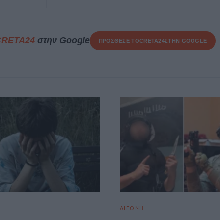
CRETA24
στην Google
ΠΡΟΣΘΕΣΕ ΤΟ
CRETA24
ΣΤΗΝ GOOGLE
ΔΙΕΘΝΗ