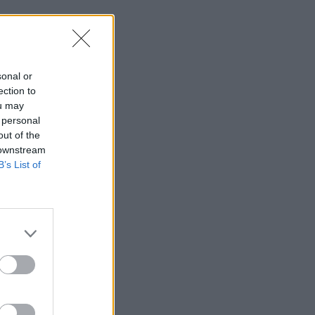
sonal or
ection to
ou may
 personal
out of the
 downstream
B’s List of