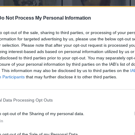
Do Not Process My Personal Information
to opt-out of the sale, sharing to third parties, or processing of your per
formation for targeted advertising by us, please use the below opt-out s
r selection. Please note that after your opt-out request is processed y
eing interest-based ads based on personal information utilized by us or
disclosed to third parties prior to your opt-out. You may separately opt-
losure of your personal information by third parties on the IAB’s list of
» της τοιχογραφίας
. This information may also be disclosed by us to third parties on the
IA
l, με την Χιμένεθ τις πρώτες ημέρες να δέχεται
καταιγισμό
Participants
that may further disclose it to other third parties.
παρέμβασή της.
 τη συμπάθειά τους, τόσο ώστε στις 25 Αυγούστου 2012
l Data Processing Opt Outs
ν εκκλησία για το προσκύνημα του Αγίου Αγίου
ν θερμά.
o opt-out of the Sharing of my personal data.
In
 ήταν αυτοί που επισκέφτηκαν το ιερό
για να δουν από
η. Υπολογίζεται ότι το 2026 θα επισκεφτούν το ιερό πάνω
o opt-out of the Sale of my Personal Data.