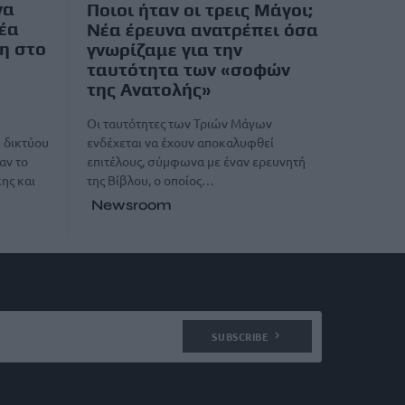
να
Ποιοι ήταν οι τρεις Μάγοι;
έα
Νέα έρευνα ανατρέπει όσα
η στο
γνωρίζαμε για την
ταυτότητα των «σοφών
της Ανατολής»
Οι ταυτότητες των Τριών Μάγων
ενδέχεται να έχουν αποκαλυφθεί
 δικτύου
επιτέλους, σύμφωνα με έναν ερευνητή
αν το
της Βίβλου, ο οποίος…
ης και
Newsroom
SUBSCRIBE