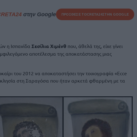
CRETA24
στην Google
ΠΡΟΣΘΕΣΕ ΤΟ
CRETA24
ΣΤΗΝ GOOGLE
τών η Ισπανίδα
Σεσίλια Χιμένθ
που, άθελά της, είχε γίνει
αμφιλεγόμενο αποτέλεσμα της αποκατάστασης μιας
λοκαίρι του 2012 να αποκαταστήσει την τοιχογραφία «Ecce
κκλησία στη Σαραγόσα που ήταν αρκετά φθαρμένη με τα