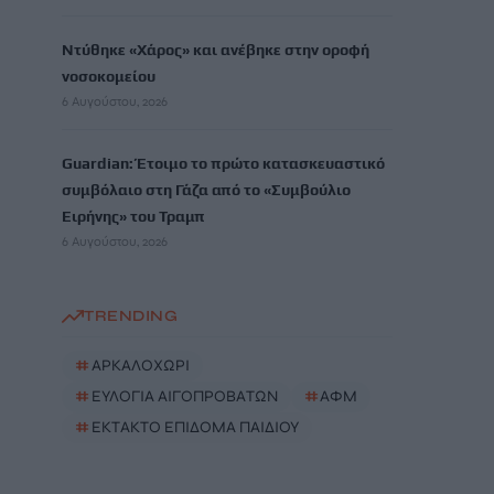
Ντύθηκε «Χάρος» και ανέβηκε στην οροφή
νοσοκομείου
6 Αυγούστου, 2026
Guardian: Έτοιμο το πρώτο κατασκευαστικό
συμβόλαιο στη Γάζα από το «Συμβούλιο
Ειρήνης» του Τραμπ
6 Αυγούστου, 2026
TRENDING
#
ΑΡΚΑΛΟΧΩΡΙ
#
ΕΥΛΟΓΙΑ ΑΙΓΟΠΡΟΒΑΤΩΝ
#
ΑΦΜ
#
ΕΚΤΑΚΤΟ ΕΠΙΔΟΜΑ ΠΑΙΔΙΟΥ