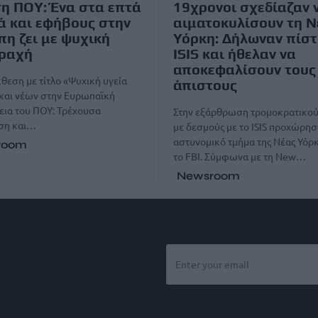
η ΠΟΥ: Ένα στα επτά
19χρονοι σχεδίαζαν 
ά και εφήβους στην
αιματοκυλίσουν τη Ν
η ζει με ψυχική
Υόρκη: Δήλωναν πίστ
αραχή
ISIS και ήθελαν να
αποκεφαλίσουν τους
κθεση με τίτλο «Ψυχική υγεία
άπιστους
 και νέων στην Ευρωπαϊκή
εια του ΠΟΥ: Τρέχουσα
Στην εξάρθρωση τρομοκρατικού
ση και…
με δεσμούς με το ISIS προχώρησ
αστυνομικό τμήμα της Νέας Υόρκ
room
το FBI. Σύμφωνα με τη New…
Newsroom