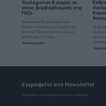
Τουλάχιστον 8 νεκροί σε
Έκθεσ
νέους βομβαρδισμούς στη
παιδι
Γάζα
Ευρώπ
διατ
Αεροπορικοί βομβαρδισμοί των
ενόπλων δυνάμεων του Ισραήλ στην
Τη νέα έ
πόλη της Γάζας στοίχισαν τη ζωή τις
παιδιών
πρώτες πρωινές ώρες…
Περιφέρ
κατάστα
Newsroom
News
Εγγραφείτε στο Newsletter
Εγγραφείτε στις ενημερώσεις του creta24.gr