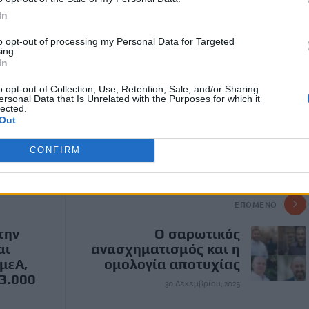
πό τα εισιτήρια, που είναι περίπου 600.000 ευρώ,
In
ανθρωπικό ίδρυμα.
to opt-out of processing my Personal Data for Targeted
ης πόλης, είχε μια
δύσκολη ζωή
. Έμεινε χήρα σε πολύ
ing.
In
διά της πέθανε από εκφυλιστική μυϊκή δυστροφία και έμεινε
απηρία.
o opt-out of Collection, Use, Retention, Sale, and/or Sharing
ersonal Data that Is Unrelated with the Purposes for which it
lected.
Out
CONFIRM
ΕΠΌΜΕΝΟ
την
Ο σαρωτικός
αι
ανασχηματισμός και η
μεΑ,
ομολογία αποτυχίας
3.000
30 Δεκεμβρίου, 2025