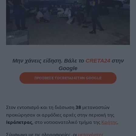
Μην χάνεις είδηση. Βάλε το
CRETA24
στην
Google
ΠΡΟΣΘΕΣΕ ΤΟ
CRETA24
ΣΤΗΝ GOOGLE
Στον εντοπισμό και τη διάσωση
38
μεταναστών
προχώρησαν οι αρμόδιες αρχές στην περιοχή της
Ιεράπετρας
, στο νοτιοανατολικό τμήμα της
Κρήτης
.
Σύμφωνα με τις πληροφορίες, οι
μετανάστες