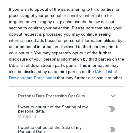
Το Ελληνικό Μεσογειακό Πανεπιστήμιο εκδίδει ηλεκτρονικά
If you wish to opt-out of the sale, sharing to third parties, or
τα Πρακτικά του Διεπιστημονικού Συνεδρίου «Ρένα
processing of your personal or sensitive information for
Κυριακού»
targeted advertising by us, please use the below opt-out
7 Αυγούστου, 2026
section to confirm your selection. Please note that after your
opt-out request is processed you may continue seeing
ΔΕΕΠ (ΝΟΔΕ) Ηρακλείου: Με έργα η κυβέρνηση Μητσοτάκη
interest-based ads based on personal information utilized by
us or personal information disclosed to third parties prior to
οδηγεί την Κρήτη στο μέλλον
your opt-out. You may separately opt-out of the further
7 Αυγούστου, 2026
disclosure of your personal information by third parties on the
IAB’s list of downstream participants. This information may
also be disclosed by us to third parties on the
IAB’s List of
TRENDING
Downstream Participants
that may further disclose it to other
third parties.
#
ΚΑΠΝΙΣΜΑ
#
ΠΟΘΕΝ ΕΣΧΕΣ
#
ΠΛΗΡΩΜΕΣ
#
ΣΥΝΤΑΞΕΙΣ
Personal Data Processing Opt Outs
I want to opt-out of the Sharing of my
personal data.
Opted In
ΣΧΕΤΙΚΆ ΆΡΘΡΑ
I want to opt-out of the Sale of my
Personal Data.