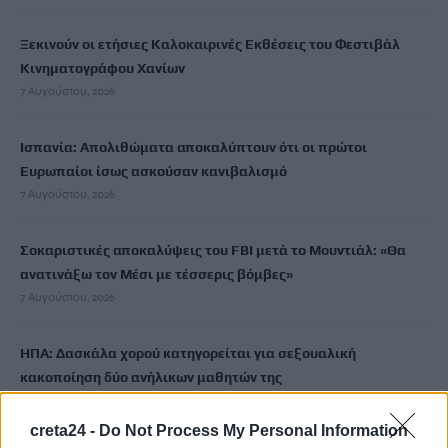
Ξεκινούν οι ετήσιες Καλοκαιρινές Εκθέσεις του Φεστιβάλ
Κινηματογράφου Χανίων
7 Αυγούστου, 2026
Ισπανία: Απολιθώματα αποκαλύπτουν ότι οι πρώτοι
Ευρωπαίοι ίσως ασκούσαν κανιβαλισμό
7 Αυγούστου, 2026
Σοκαριστικές αποκαλύψεις του FBI μετά το Μουντιάλ: «Θα
ανατινάξω τον Μέσι με τέσσερις βόμβες»
7 Αυγούστου, 2026
ΗΠΑ: Δασκάλα χορού κατηγορείται για σεξουαλική
κακοποίηση δύο ανήλικων μαθητών της
7 Αυγούστου, 2026
creta24 -
Do Not Process My Personal Information