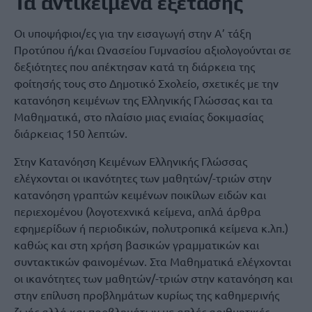
Τα αντικείμενα εξέτασης
Οι υποψήφιοι/ες για την εισαγωγή στην Α’ τάξη
Προτύπου ή/και Ωνασείου Γυμνασίου αξιολογούνται σε
δεξιότητες που απέκτησαν κατά τη διάρκεια της
φοίτησής τους στο Δημοτικό Σχολείο, σχετικές με την
κατανόηση κειμένων της Ελληνικής Γλώσσας και τα
Μαθηματικά, στο πλαίσιο μιας ενιαίας δοκιμασίας
διάρκειας 150 λεπτών.
Στην Κατανόηση Κειμένων Ελληνικής Γλώσσας
ελέγχονται οι ικανότητες των μαθητών/-τριών στην
κατανόηση γραπτών κειμένων ποικίλων ειδών και
περιεχομένου (λογοτεχνικά κείμενα, απλά άρθρα
εφημερίδων ή περιοδικών, πολυτροπικά κείμενα κ.λπ.)
καθώς και στη χρήση βασικών γραμματικών και
συντακτικών φαινομένων. Στα Μαθηματικά ελέγχονται
οι ικανότητες των μαθητών/-τριών στην κατανόηση και
στην επίλυση προβλημάτων κυρίως της καθημερινής
ζωής αλλά και προβλημάτων με απλές αριθμητικές