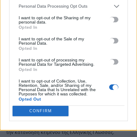
ασκήσεις, το οποίο αξιοποιείται από τους υποψήφιους.
Personal Data Processing Opt Outs
Οι υποψήφιοι για την εισαγωγή στα Πρότυπα
I want to opt-out of the Sharing of my
personal data.
Εκκλησιαστικά Λύκεια αξιολογούνται σε γνώσεις και
Opted In
δεξιότητες που απέκτησαν κατά τη διάρκεια της
φοίτησής τους στο Γυμνάσιο σχετικές με την κατανόηση
I want to opt-out of the Sale of my
Personal Data.
κειμένων της Ελληνικής Γλώσσας, τα Μαθηματικά και τα
Opted In
Θρησκευτικά, στο πλαίσιο μιας ενιαίας δοκιμασίας
I want to opt-out of processing my
διάρκειας τεσσάρων (4) ωρών. Η εξέταση της Ελληνικής
Personal Data for Targeted Advertising.
γλώσσας και των Μαθηματικών γίνεται σε κοινά
Opted In
θέματα με τους υποψήφιους για εισαγωγή στα Πρότυπα
I want to opt-out of Collection, Use,
Σχολεία. Στο γνωστικό πεδίο των Θρησκευτικών,
Retention, Sale, and/or Sharing of my
Personal Data that Is Unrelated with the
ελέγχονται οι ικανότητες των μαθητών να
Purposes for which it was collected.
αναγνωρίζουν βασικά στοιχεία της ορθόδοξης
Opted Out
χριστιανικής πίστης και της εκκλησιαστικής ζωής.
CONFIRM
Για την εισαγωγή στα Πρότυπα, το σύνολο των
ερωτήσεων είναι 40: 20 για τα Μαθηματικά και 20 για
την κατανόηση κειμένου της Ελληνικής Γλώσσας.