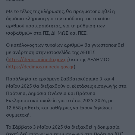
Με το τέλος της κλήρωσης, θα πραγματοποιηθεί η
δημόσια κλήρωση για την απόδοση του τυχαίου
αριθμού προτεραιότητας, για τη ρύθμιση των
ισοβαθμιών στα ΠΣ, ΔΗΜΩΣ και ΠΕΣ.
Ο κατάλογος των τυχαίων αριθμών θα γνωστοποιηθεί
με ανάρτηση στην ιστοσελίδα της ΔΕΠΠΣ
(
https://depps.minedu.gov.gr
) και της ΔΕΔΗΜΩΣ
(
https://dedimos.minedu.gov.gr
).
Παράλληλα το ερχόμενο Σαββατοκύριακο 3 και 4
Μαΐου 2025 θα διεξαχθούν οι εξετάσεις εισαγωγής στα
Πρότυπα, Δημόσια Ωνάσεια και Πρότυπα
Εκκλησιαστικά σχολεία για το έτος 2025-2026, με
12.658 μαθητές και μαθήτριες να έχουν δηλώσει
συμμετοχή.
Το Σάββατο 3 Μαΐου 2025 θα διεξαχθεί η δοκιμασία
(τεστ) δεξιοτήτων για την εισαγωγή στα Πρότυπα (ΠΣ)