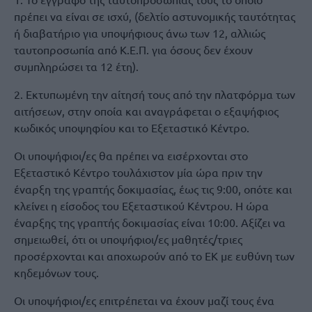
πρέπει να είναι σε ισχύ, (δελτίο αστυνομικής ταυτότητας
ή διαβατήριο για υποψήφιους άνω των 12, αλλιώς
ταυτοπροσωπία από Κ.Ε.Π. για όσους δεν έχουν
συμπληρώσει τα 12 έτη).
2. Εκτυπωμένη την αίτησή τους από την πλατφόρμα των
αιτήσεων, στην οποία και αναγράφεται ο εξαψήφιος
κωδικός υποψηφίου και το Εξεταστικό Κέντρο.
Οι υποψήφιοι/ες θα πρέπει να εισέρχονται στο
Εξεταστικό Κέντρο τουλάχιστον μία ώρα πριν την
έναρξη της γραπτής δοκιμασίας, έως τις 9:00, οπότε και
κλείνει η είσοδος του Εξεταστικού Κέντρου. Η ώρα
έναρξης της γραπτής δοκιμασίας είναι 10:00. Αξίζει να
σημειωθεί, ότι οι υποψήφιοι/ες μαθητές/τριες
προσέρχονται και αποχωρούν από το ΕΚ με ευθύνη των
κηδεμόνων τους.
Οι υποψήφιοι/ες επιτρέπεται να έχουν μαζί τους ένα