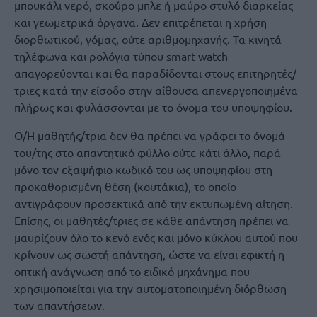
μπουκάλι νερό, σκούρο μπλε ή μαύρο στυλό διαρκείας
και γεωμετρικά όργανα. Δεν επιτρέπεται η χρήση
διορθωτικού, γόμας, ούτε αριθμομηχανής. Τα κινητά
τηλέφωνα και ρολόγια τύπου smart watch
απαγορεύονται και θα παραδίδονται στους επιτηρητές/
τριες κατά την είσοδο στην αίθουσα απενεργοποιημένα
πλήρως και φυλάσσονται με το όνομα του υποψηφίου.
Ο/Η μαθητής/τρια δεν θα πρέπει να γράφει το όνομά
του/της στο απαντητικό φύλλο ούτε κάτι άλλο, παρά
μόνο τον εξαψήφιο κωδικό του ως υποψηφίου στη
προκαθορισμένη θέση (κουτάκια), το οποίο
αντιγράφουν προσεκτικά από την εκτυπωμένη αίτηση.
Επίσης, οι μαθητές/τριες σε κάθε απάντηση πρέπει να
μαυρίζουν όλο το κενό ενός και μόνο κύκλου αυτού που
κρίνουν ως σωστή απάντηση, ώστε να είναι εφικτή η
οπτική ανάγνωση από το ειδικό μηχάνημα που
χρησιμοποιείται για την αυτοματοποιημένη διόρθωση
των απαντήσεων.