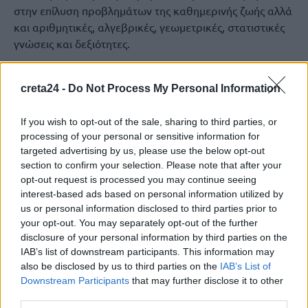
στην επίλυση προβλημάτων της καθημερινής ζωής αλλά
και αριθμητικές, αλγεβρικές, γεωμετρικές, στατιστικές
γνώσεις και δεξιότητες.
Οι υποψήφιοι για την εισαγωγή στα Πρότυπα
Εκκλησιαστικά Γυμνάσια αξιολογούνται σε γνώσεις και
creta24 -
Do Not Process My Personal Information
δεξιότητες που απέκτησαν κατά τη διάρκεια της
φοίτησής τους στο Δημοτικό, σχετικές με την κατανόηση
If you wish to opt-out of the sale, sharing to third parties, or
κειμένων της Ελληνικής Γλώσσας, τα Μαθηματικά και
processing of your personal or sensitive information for
targeted advertising by us, please use the below opt-out
επιπλέον με τα Θρησκευτικά, στο πλαίσιο μιας ενιαίας
section to confirm your selection. Please note that after your
δοκιμασίας διάρκειας 225 λεπτών. Η εξέταση της
opt-out request is processed you may continue seeing
Ελληνικής Γλώσσας και των Μαθηματικών γίνεται σε
interest-based ads based on personal information utilized by
κοινά θέματα με τους υποψήφιους για εισαγωγή στα
us or personal information disclosed to third parties prior to
Πρότυπα Σχολεία. Ειδικότερα όσον αφορά στα
your opt-out. You may separately opt-out of the further
Θρησκευτικά, ελέγχονται οι δεξιότητες των μαθητών
disclosure of your personal information by third parties on the
στην αναγνώριση βασικών στοιχείων της ορθόδοξης
IAB’s list of downstream participants. This information may
also be disclosed by us to third parties on the
IAB’s List of
χριστιανικής πίστης και της εκκλησιαστικής ζωής και τα
Downstream Participants
that may further disclose it to other
θέματα του γνωστικού αντικειμένου των θρησκευτικών
third parties.
συνοδεύονται από βοηθητικό υλικό, όπως κείμενα και