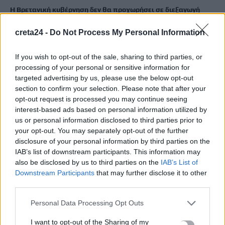
Η Βρετανική κυβέρνηση δεν θα προχωρήσει σε διεξαγωγή
έρευνας για τον Επστάιν
creta24 -
Do Not Process My Personal Information
5 Αυγούστου, 2026
If you wish to opt-out of the sale, sharing to third parties, or
Η «Ειρήνη» του Αριστοφάνη στην Παιδική – Εφηβική
processing of your personal or sensitive information for
Βιβλιοθήκη Δημοτικού Κήπου
targeted advertising by us, please use the below opt-out
5 Αυγούστου, 2026
section to confirm your selection. Please note that after your
opt-out request is processed you may continue seeing
interest-based ads based on personal information utilized by
Εκδήλωση Τιμής και Μνήμης για τον Μενέλαο Παρλαμά
us or personal information disclosed to third parties prior to
5 Αυγούστου, 2026
your opt-out. You may separately opt-out of the further
disclosure of your personal information by third parties on the
IAB’s list of downstream participants. This information may
also be disclosed by us to third parties on the
IAB’s List of
TRENDING
Downstream Participants
that may further disclose it to other
third parties.
#
ΗΡΑΚΛΕΙΟ
#
ΔΟΜΗ ΑΘΑΝΑΤΟΥΣ
#
ΠΑΡΑΛΙΕΣ
#
ΞΑΠΛΩΣΤΡΕΣ
Personal Data Processing Opt Outs
I want to opt-out of the Sharing of my