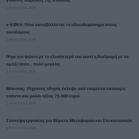
γνωστές παραλίες της Ελλάδας
5 Αυγούστου, 2026
e-ΕΦΚΑ: Πότε καταβάλλεται το αδειοδωρόσημο στους
οικοδόμους
5 Αυγούστου, 2026
Πήγε για ψώνια με το ελικόπτερό του γιατί η διαδρομή με το
αμάξι ήταν… πολύ μεγάλη
5 Αυγούστου, 2026
Μύκονος: 35χρονος οδηγός έκλεψε από τουρίστα επώνυμη
τσάντα και ρολόι αξίας 75.000 ευρώ
5 Αυγούστου, 2026
Σύσκεψη εργασίας για θέματα Μεταφορών και Επικοινωνιών
5 Αυγούστου, 2026