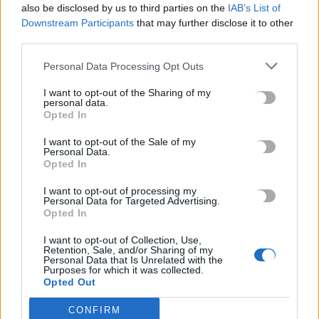
also be disclosed by us to third parties on the
IAB’s List of
Χανιά: Συνελήφθη 52χρονος για ναρκωτικά – Βρήκαν 150
Downstream Participants
that may further disclose it to other
third parties.
γραμμάρια κάνναβης και τρία δενδρύλλια
9 Αυγούστου, 2026
Personal Data Processing Opt Outs
I want to opt-out of the Sharing of my
Επική προσφορά: Βενζινάδικο έκανε έκπτωση σε όσους
personal data.
χόρευαν μέχρι το ταμείο
Opted In
9 Αυγούστου, 2026
I want to opt-out of the Sale of my
Personal Data.
Opted In
TRENDING
I want to opt-out of processing my
Personal Data for Targeted Advertising.
#
ΑΛΚΟΟΛ
#
ΑΝΗΛΙΚΟΣ
#
ΤΖΟ ΜΠΑΪΝΤΕΝ
#
ΠΑΣΟΚ
Opted In
I want to opt-out of Collection, Use,
Retention, Sale, and/or Sharing of my
Personal Data that Is Unrelated with the
Purposes for which it was collected.
Opted Out
ΣΧΕΤΙΚΆ ΆΡΘΡΑ
CONFIRM