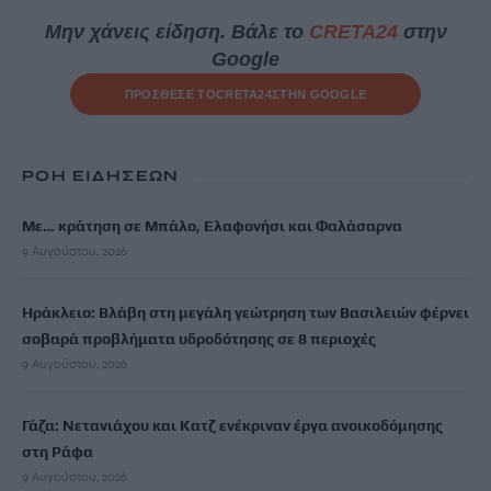
Μην χάνεις είδηση. Βάλε το
CRETA24
στην
Google
ΠΡΟΣΘΕΣΕ ΤΟ
CRETA24
ΣΤΗΝ GOOGLE
ΡΟΗ ΕΙΔΗΣΕΩΝ
Με… κράτηση σε Μπάλο, Ελαφονήσι και Φαλάσαρνα
9 Αυγούστου, 2026
Ηράκλειο: Βλάβη στη μεγάλη γεώτρηση των Βασιλειών φέρνει
σοβαρά προβλήματα υδροδότησης σε 8 περιοχές
9 Αυγούστου, 2026
Γάζα: Νετανιάχου και Κατζ ενέκριναν έργα ανοικοδόμησης
στη Ράφα
9 Αυγούστου, 2026