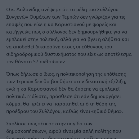
Ο κ. Ασλανίδης ανέφερε ότι τα μέλη του Συλλόγου
Συγγενών Θυμάτων των Τεμπών δεν γνώριζαν για τις
επαφές που είχε η κα Καρυστιανού με φορείς και
κατήγγειλε πως ο σύλλογος δεν δημιουργήθηκε για να
εμπλακεί στην πολιτική, αλλά για να βγει η αλήθεια και
να αποδοθεί δικαιοσύνη στους υπεύθυνους του
σιδηροδρομικού δυστυχήματος που είχε ως αποτέλεσμα
τον θάνατο 57 ανθρώπων.
Όπως δήλωσε ο ίδιος, η πολιτικοποίηση της υπόθεσης
των Τεμπών δεν θα βοηθήσει στην δικαστική εξέλιξη,
ενώ η κα Καρυστιανού δέν θα έπρεπε να εμπλακεί
πολιτικά. Μάλιστα, πρόσθεσε ότι εάν δημιουργήσει
κόμμα, θα πρέπει να παραιτηθεί από τη θέση της
προέδρου του Συλλόγου, καθώς είναι «ηθικό θέμα».
Σχολίασε πως «έπεσε στην παγίδα των
δημοσκοπήσεων», αφού είναι μία απλή πολίτης που
ξαφνικά μπήκε σε δημοσκοπήσεις μαζί με πρώην