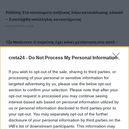
Ροδόπη: Στο νοσοκομείο ανήλικος λόγω κατανάλωσης αλκοόλ
– Συνελήφθη υπάλληλος καταστήματος
9 Αυγούστου, 2026
Τζο Μπάιντεν: Ο καρκίνος έχει κάνει μετάσταση στα οστά –
«Επώδυνη και εξουθενωτική μάχη»
9 Αυγούστου, 2026
creta24 -
Do Not Process My Personal Information
ΠΑΣΟΚ κατά εφημερίδας για την «συνάντηση»
If you wish to opt-out of the sale, sharing to third parties, or
processing of your personal or sensitive information for
Διαμαντοπούλου και Χριστοδουλάκη με Γεραπετρίτη:
targeted advertising by us, please use the below opt-out
«Φαντασιόπληκτο ρεπορτάζ»
section to confirm your selection. Please note that after your
9 Αυγούστου, 2026
opt-out request is processed you may continue seeing
interest-based ads based on personal information utilized by
us or personal information disclosed to third parties prior to
Νέα μελέτη ρίχνει φως στο μυστήριο του «Καταρράκτη του
your opt-out. You may separately opt-out of the further
Αίματος» στην Ανταρκτική
disclosure of your personal information by third parties on the
9 Αυγούστου, 2026
IAB’s list of downstream participants. This information may