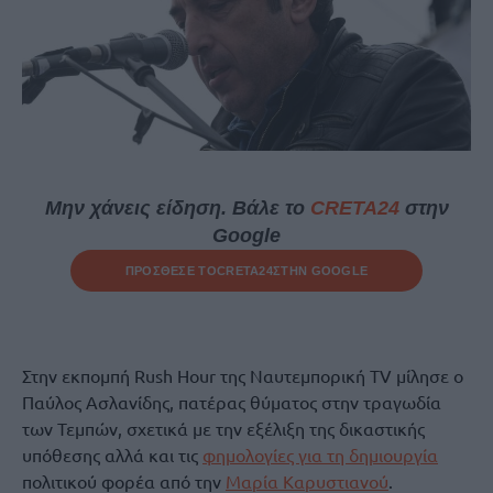
Μην χάνεις είδηση. Βάλε το
CRETA24
στην
Google
ΠΡΟΣΘΕΣΕ ΤΟ
CRETA24
ΣΤΗΝ GOOGLE
Στην εκπομπή Rush Hour της Ναυτεμπορική TV μίλησε ο
Παύλος Ασλανίδης, πατέρας θύματος στην τραγωδία
των Τεμπών, σχετικά με την εξέλιξη της δικαστικής
υπόθεσης αλλά και τις
φημολογίες για τη δημιουργία
πολιτικού φορέα από την
Μαρία Καρυστιανού
.