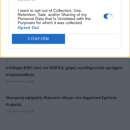
Νέος κύκλος μαθημάτων Κινεζικής Γλώσσας στο
I want to opt-out of Collection, Use,
Retention, Sale, and/or Sharing of my
Πανεπιστήμιο Κρήτης για το ακαδημαϊκό έτος 2026-2027
Personal Data that Is Unrelated with the
8 Αυγούστου, 2026
Purposes for which it was collected.
Opted Out
Άνοια: Ποια είναι τα επαγγέλματα που προστατεύουν τον
CONFIRM
εγκέφαλο
8 Αυγούστου, 2026
Επίδομα €391 από τον ΟΠΕΚΑ, χωρίς εισοδηματικά κριτήρια:
Η προϋπόθεση
8 Αυγούστου, 2026
Θεατρική αφήγηση «Έρευσεν ύδωρ» στο Δημοτικό Σχολείο
Κεφαλά
8 Αυγούστου, 2026