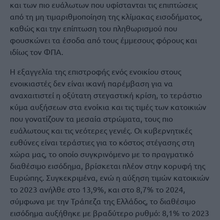
και των πιο ευάλωτων που υφίστανται τις επιπτώσεις
από τη μη τιμαριθμοποίηση της κλίμακας εισοδήματος,
καθώς και την επίπτωση του πληθωρισμού που
φουσκώνει τα έσοδα από τους έμμεσους φόρους και
ιδίως τον ΦΠΑ.
Η εξαγγελία της επιστροφής ενός ενοικίου στους
ενοικιαστές δεν είναι ικανή παρέμβαση για να
αναχαιτιστεί η οξύτατη στεγαστική κρίση, το τεράστιο
κύμα αυξήσεων στα ενοίκια και τις τιμές των κατοικιών
που γονατίζουν τα μεσαία στρώματα, τους πιο
ευάλωτους και τις νεότερες γενιές. Οι κυβερνητικές
ευθύνες είναι τεράστιες για το κόστος στέγασης στη
χώρα μας, το οποίο συγκρινόμενο με το πραγματικό
διαθέσιμο εισόδημα, βρίσκεται πλέον στην κορυφή της
Ευρώπης. Συγκεκριμένα, ενώ η αύξηση τιμών κατοικιών
το 2023 ανήλθε στο 13,9%, και στο 8,7% το 2024,
σύμφωνα με την Τράπεζα της Ελλάδος, το διαθέσιμο
εισόδημα αυξήθηκε με βραδύτερο ρυθμό: 8,1% το 2023