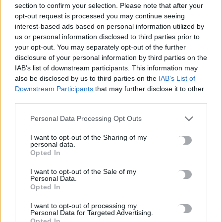
8 Αυγούστου, 2026
section to confirm your selection. Please note that after your
opt-out request is processed you may continue seeing
interest-based ads based on personal information utilized by
Περσείδες: Το εντυπωσιακό φαινόμενο πλησιάζει – Πότε θα
us or personal information disclosed to third parties prior to
δούμε τη «βροχή» των αστεριών
your opt-out. You may separately opt-out of the further
8 Αυγούστου, 2026
disclosure of your personal information by third parties on the
IAB’s list of downstream participants. This information may
also be disclosed by us to third parties on the
IAB’s List of
Ενοίκια: Πότε γίνονται υποχρεωτικές οι πληρωμές μέσω
Downstream Participants
that may further disclose it to other
τραπεζών
third parties.
8 Αυγούστου, 2026
Personal Data Processing Opt Outs
Ισπανία: Η συγκινητική επανένωση γυναίκας με τα
I want to opt-out of the Sharing of my
personal data.
γαϊδουράκια της μετά τις πυρκαγιές
Opted In
8 Αυγούστου, 2026
I want to opt-out of the Sale of my
Personal Data.
Στις 19 Αυγούστου η γενική συνέλευση του συλλόγου
Opted In
κρεοπωλών Χανίων
I want to opt-out of processing my
8 Αυγούστου, 2026
Personal Data for Targeted Advertising.
Opted In