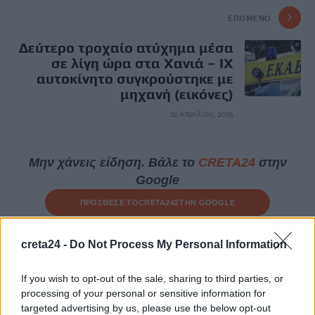
ΕΠΌΜΕΝΟ
Δεύτερο τροχαίο ατύχημα μέσα
σε λίγη ώρα στα Χανιά – ΙΧ
αυτοκίνητο συγκρούστηκε με
μηχανή (εικόνες)
22 Απριλίου, 2025
Μην χάνεις είδηση. Βάλε το
CRETA24
στην
Google
ΠΡΟΣΘΕΣΕ ΤΟ
CRETA24
ΣΤΗΝ GOOGLE
creta24 -
Do Not Process My Personal Information
ΡΟΗ ΕΙΔΗΣΕΩΝ
If you wish to opt-out of the sale, sharing to third parties, or
Ποιες οι απάτητες παραλίες της Ελλάδας – My coast: Πώς θα
processing of your personal or sensitive information for
κάνετε καταγγελία για παρανομίες
targeted advertising by us, please use the below opt-out