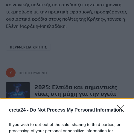
κοινωνικής πολιτικής που συνδυάζει την επιστημονική
τεκμηρίωση με την πρακτική εφαρμογή, προσφέροντας
ουσιαστικά εφόδια στους πολίτες της Κρήτης», τόνισε η
Ελένη Μαράκη-Μπελαδάκη.
ΠΕΡΙΦΕΡΕΙΑ ΚΡΗΤΗΣ
ΠΡΟΗΓΟΎΜΕΝΟ
2025: Ελπίδα και σημαντικές
νίκες στη μάχη για την υγεία
31 Δεκεμβρίου, 2025
creta24 -
Do Not Process My Personal Information
ΕΠΌΜΕΝΟ
If you wish to opt-out of the sale, sharing to third parties, or
2025: Τα εγκλήματα που
processing of your personal or sensitive information for