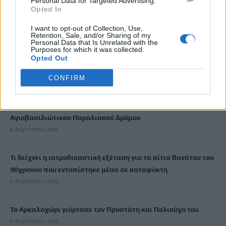
Personal Data for Targeted Advertising.
Ιδρώτας και διατροφή το καλοκαίρι: Ποιες τροφές προκαλούν
Opted In
κακοσμία
6 Αυγούστου, 2026
I want to opt-out of Collection, Use,
Retention, Sale, and/or Sharing of my
Personal Data that Is Unrelated with the
Purposes for which it was collected.
Κάρτα Αγρότη: Τι αλλάζει από 28 Αυγούστου για τις
Opted Out
χρηματοδοτήσεις
6 Αυγούστου, 2026
CONFIRM
Νέα χρηματοδότηση 1,5 εκατ. ευρώ για διαπλάτυνση του
Αγιοβασιλιώτικου Παραλιακού Δρόμου
6 Αυγούστου, 2026
Τι δείχνει η ιατροδικαστική εξέταση για τα αίτια θανάτου του
90χρονου που εντοπίστηκε μέσα σε καταψύκτη
6 Αυγούστου, 2026
Το Αρκαλοχώρι γιόρτασε τον Προστάτη και Πολιούχο του
6 Αυγούστου, 2026