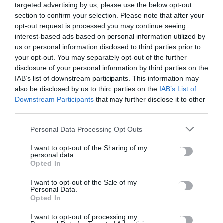
«πάγωσαν» την Ελλάδα – Τα
targeted advertising by us, please use the below opt-out
Βορίζια, η Φοινικούντα και τα
section to confirm your selection. Please note that after your
ισόβια στο δολοφόνο της
opt-out request is processed you may continue seeing
Κυριακής Γρίβα
interest-based ads based on personal information utilized by
us or personal information disclosed to third parties prior to
31 Δεκεμβρίου, 2025
your opt-out. You may separately opt-out of the further
disclosure of your personal information by third parties on the
IAB’s list of downstream participants. This information may
Μην χάνεις είδηση. Βάλε το
CRETA24
στην
also be disclosed by us to third parties on the
IAB’s List of
Google
Downstream Participants
that may further disclose it to other
third parties.
ΠΡΟΣΘΕΣΕ ΤΟ
CRETA24
ΣΤΗΝ GOOGLE
Personal Data Processing Opt Outs
I want to opt-out of the Sharing of my
ΡΟΗ ΕΙΔΗΣΕΩΝ
personal data.
Opted In
Νέα ταυτότητα: Πού πρέπει να ενημερώσετε τα στοιχεία σας
I want to opt-out of the Sale of my
μετά την έκδοσή της
Personal Data.
6 Αυγούστου, 2026
Opted In
I want to opt-out of processing my