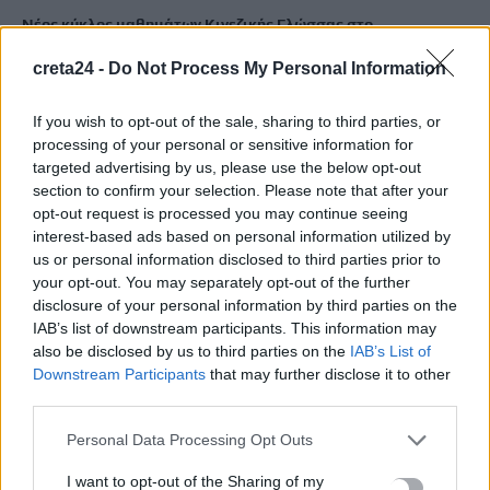
Νέος κύκλος μαθημάτων Κινεζικής Γλώσσας στο
Πανεπιστήμιο Κρήτης για το ακαδημαϊκό έτος 2026-2027
creta24 -
Do Not Process My Personal Information
8 Αυγούστου, 2026
If you wish to opt-out of the sale, sharing to third parties, or
Άνοια: Ποια είναι τα επαγγέλματα που προστατεύουν τον
processing of your personal or sensitive information for
εγκέφαλο
targeted advertising by us, please use the below opt-out
8 Αυγούστου, 2026
section to confirm your selection. Please note that after your
opt-out request is processed you may continue seeing
interest-based ads based on personal information utilized by
Επίδομα €391 από τον ΟΠΕΚΑ, χωρίς εισοδηματικά κριτήρια:
us or personal information disclosed to third parties prior to
Η προϋπόθεση
your opt-out. You may separately opt-out of the further
8 Αυγούστου, 2026
disclosure of your personal information by third parties on the
IAB’s list of downstream participants. This information may
also be disclosed by us to third parties on the
IAB’s List of
Downstream Participants
that may further disclose it to other
TRENDING
third parties.
#
ΑΠΑΤΗΤΕΣ ΠΑΡΑΛΙΕΣ
#
ΠΕΡΣΕΙΔΕΣ
#
ΕΝΟΙΚΙΑ
Personal Data Processing Opt Outs
#
ΠΥΡΚΑΓΙΕΣ
I want to opt-out of the Sharing of my