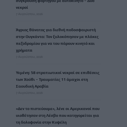
σύγκρουση φορτηγού με αυτοκίνητο – Δύο
νεκροί
7 Αυγούστου, 2026
Άγριος θάνατος για διεθνή ποδοσφαιριστή
στην Ουγκάντα: Τον ξυλοκόπησαν με πλάκες
πεζοδρομίου για να του πάρουν κινητό και
χρήματα
7 Αυγούστου, 2026
Υεμένη: 58 στρατιωτικοί νεκροί σε επιθέσεις
των Χούθι – Τραυματίες 11 άμαχοι στη
Σαουδική Αραβία
7 Αυγούστου, 2026
«Δεν το πιστεύουμε», λένε οι Αμερικανοί που
υιοθέτησαν στη Λέσβο που κατηγορείται για
τη δολοφονία στην Κυψέλη