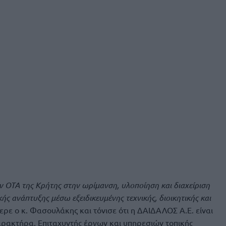
ν ΟΤΑ της Κρήτης στην ωρίμανση, υλοποίηση και διαχείριση
ής ανάπτυξης μέσω εξειδικευμένης τεχνικής, διοικητικής και
ερε ο κ. Φασουλάκης και τόνισε ότι η ΔΑΙΔΑΛΟΣ Α.Ε. είναι
ρακτήρα, Επιταχυντής έργων και υπηρεσιών τοπικής