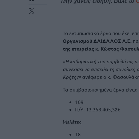
Μην χάνεις είδηση. Βάλε το
Το εντυπωσιακό έργο που έχει επι
Οργανισμού ΔΑΙΔΑΛΟΣ Α.Ε.
πα
της εταιρείας κ. Κώστας Φασου
«Η καθοριστική του συμβολή ως πυ
συνεχίσει να ενισχύει τη συνολική
Κρήτης»
ανέφερε ο κ. Φασουλάκης
Τα συμβασιοποιημένα έργα είναι:
109
Π/Υ: 13.358.405,32€
Μελέτες
18