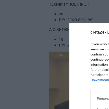
ΤΕΧΝΙΚΗ ΥΠΟΣΤΗΡΙΞΗ
20
Π/Υ: 3.023.826,19€
ΔΙΟΙΚΗΤΙΚΗ ΥΠΟΣΤΗΡΙΞΗ
creta24 -
18
If you wish 
Π/Υ: 2.436.004,93€
sensitive in
confirm you
continue se
information 
further disc
participants
Downstream 
Persona