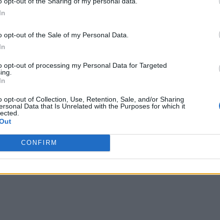
o opt-out of the Sharing of my personal data.
In
o opt-out of the Sale of my Personal Data.
In
to opt-out of processing my Personal Data for Targeted
ing.
In
o opt-out of Collection, Use, Retention, Sale, and/or Sharing
ersonal Data that Is Unrelated with the Purposes for which it
lected.
Out
CONFIRM
ίς της ΔΑΙΔΑΛΟΣ είναι: