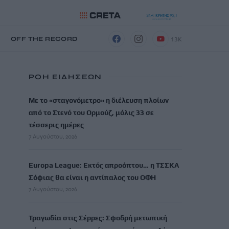
13K
Η
OFF THE RECORD
ΡΟΗ ΕΙΔΗΣΕΩΝ
Με το «σταγονόμετρο» η διέλευση πλοίων
από το Στενό του Ορμούζ, μόλις 33 σε
τέσσερις ημέρες
7 Αυγούστου, 2026
Europa League: Εκτός απροόπτου… η ΤΣΣΚΑ
Σόφιας θα είναι η αντίπαλος του ΟΦΗ
7 Αυγούστου, 2026
Τραγωδία στις Σέρρες: Σφοδρή μετωπική