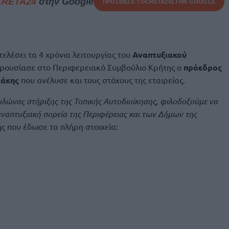
CRETA24
στην Google
ΠΡΟΣΘΕΣΕ ΤΟ
CRETA24
ΣΤΗΝ GOOGLE
τελέσει τα 4 χρόνια λειτουργίας του
Αναπτυξιακού
ρουσίασε στο Περιφερειακό Συμβούλιο Κρήτης ο
πρόεδρος
λάκης
που ανέλυσε και τους στόχους της εταιρείας.
λώνας στήριξης της Τοπικής Αυτοδιοίκησης, φιλοδοξούμε να
 αναπτυξιακή πορεία της Περιφέρειας και των Δήμων της
 που έδωσε τα πλήρη στοιχεία: