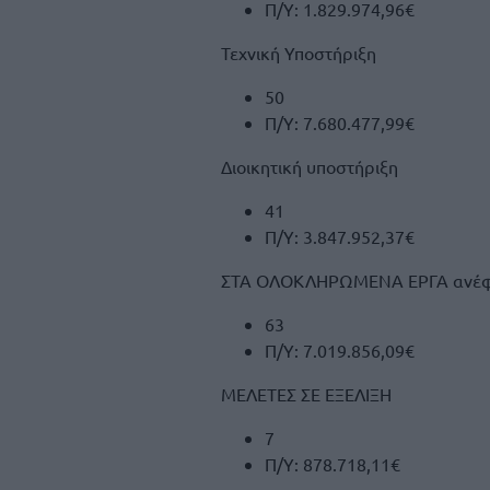
Π/Υ: 1.829.974,96€
Τεχνική Υποστήριξη
50
Π/Υ: 7.680.477,99€
Διοικητική υποστήριξη
41
Π/Υ: 3.847.952,37€
ΣΤΑ ΟΛΟΚΛΗΡΩΜΕΝΑ ΕΡΓΑ ανέφερε
63
Π/Υ: 7.019.856,09€
ΜΕΛΕΤΕΣ ΣΕ ΕΞΕΛΙΞΗ
7
Π/Υ: 878.718,11€