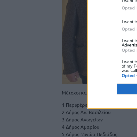
I want t
Opted 
I want t
Opted 
I want 
Advertis
Opted 
I want t
of my P
was col
Opted 
Μέτοχοι και συνεργαζόμενοι φορε
1 Περιφέρεια Κρήτης
2 Δήμος Αγ. Βασιλείου
3 Δήμος Ανωγείων
4 Δήμος Αμαρίου
5 Δήμος Μινώα Πεδιάδος