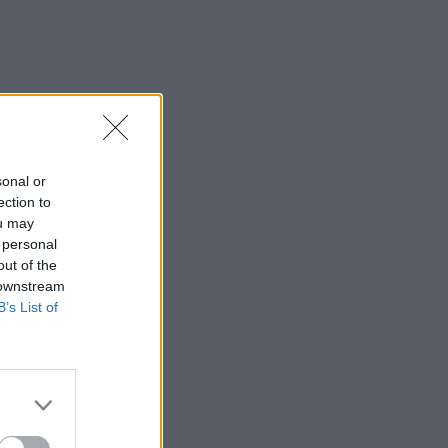
sonal or
ection to
ou may
 personal
out of the
 downstream
B’s List of