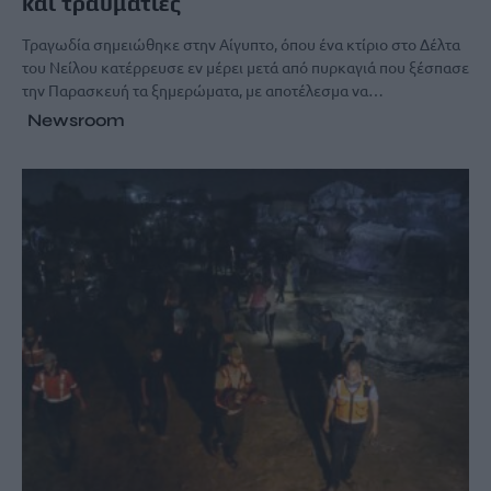
και τραυματίες
Τραγωδία σημειώθηκε στην Αίγυπτο, όπου ένα κτίριο στο Δέλτα
του Νείλου κατέρρευσε εν μέρει μετά από πυρκαγιά που ξέσπασε
την Παρασκευή τα ξημερώματα, με αποτέλεσμα να…
Newsroom