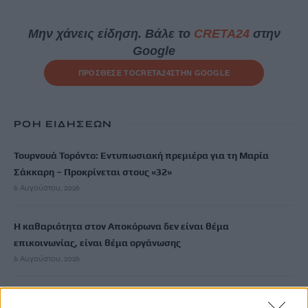
Μην χάνεις είδηση. Βάλε το
CRETA24
στην
Google
ΠΡΟΣΘΕΣΕ ΤΟ
CRETA24
ΣΤΗΝ GOOGLE
ΡΟΗ ΕΙΔΗΣΕΩΝ
Τουρνουά Τορόντο: Εντυπωσιακή πρεμιέρα για τη Μαρία
Σάκκαρη – Προκρίνεται στους «32»
6 Αυγούστου, 2026
Η καθαριότητα στον Αποκόρωνα δεν είναι θέμα
επικοινωνίας, είναι θέμα οργάνωσης
6 Αυγούστου, 2026
Συγκλονίζουν οι αποκαλύψεις για τη δολοφονία 4 παιδιών