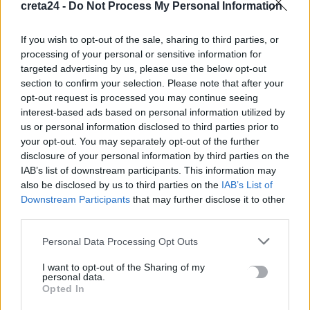
στη Νέα Υόρκη: Το τελευταίο μήνυμα που έστειλε η μητέρα
creta24 -
Do Not Process My Personal Information
στον πρώην σύζυγό της
6 Αυγούστου, 2026
If you wish to opt-out of the sale, sharing to third parties, or
processing of your personal or sensitive information for
targeted advertising by us, please use the below opt-out
Ηράκλειο: Απάτη με δήθεν επενδύσεις σε μετοχές – 55χρονος
section to confirm your selection. Please note that after your
έχασε 100.000 ευρώ
opt-out request is processed you may continue seeing
6 Αυγούστου, 2026
interest-based ads based on personal information utilized by
us or personal information disclosed to third parties prior to
your opt-out. You may separately opt-out of the further
Δομή φιλοξενίας μεταναστών: Τι ακριβώς σημαίνει το ΦΕΚ
disclosure of your personal information by third parties on the
που δημοσιεύτηκε
IAB’s list of downstream participants. This information may
6 Αυγούστου, 2026
also be disclosed by us to third parties on the
IAB’s List of
Downstream Participants
that may further disclose it to other
third parties.
Σητεία: Χωρίς ενεργό μέτωπο η φωτιά στο Καρύδι –
Σταμάτησαν τα εναέρια μέσα
Personal Data Processing Opt Outs
6 Αυγούστου, 2026
I want to opt-out of the Sharing of my
personal data.
Opted In
Ηράκλειο: Μία σύλληψη για την έκρηξη στον φούρνο στη
Θέρισσο