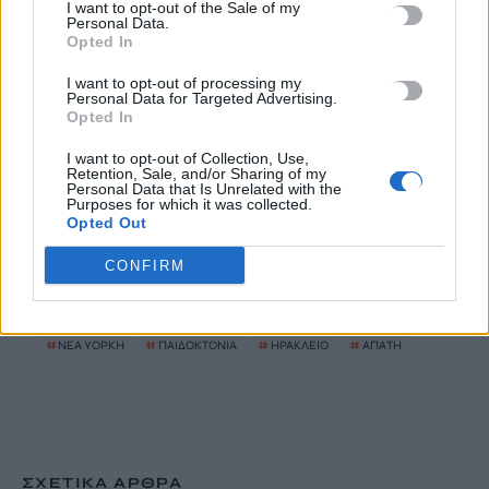
I want to opt-out of the Sale of my
6 Αυγούστου, 2026
Personal Data.
Opted In
Ηράκλειο: Συνεχίζεται η ασφαλτόστρωση της λ. Ικάρου
I want to opt-out of processing my
Personal Data for Targeted Advertising.
6 Αυγούστου, 2026
Opted In
I want to opt-out of Collection, Use,
Δήμος Βιάννου: Οι ώρες και οι μέρες λειτουργίας του
Retention, Sale, and/or Sharing of my
Personal Data that Is Unrelated with the
Γραφείου Δακοκτονίας
Purposes for which it was collected.
6 Αυγούστου, 2026
Opted Out
CONFIRM
TRENDING
#
ΝΈΑ ΥΌΡΚΗ
#
ΠΑΙΔΟΚΤΟΝΙΑ
#
ΗΡΑΚΛΕΙΟ
#
ΑΠΑΤΗ
ΣΧΕΤΙΚΆ ΆΡΘΡΑ