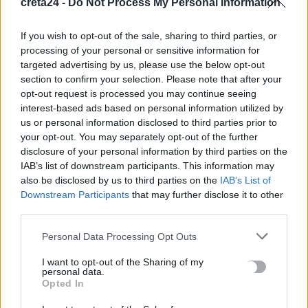
creta24 -
Do Not Process My Personal Information
Έκτακτο επίδομα παιδιού: Ποιοι πάνε ταμείο
6 Αυγούστου, 2026
If you wish to opt-out of the sale, sharing to third parties, or
processing of your personal or sensitive information for
targeted advertising by us, please use the below opt-out
ΟΠΕΚΑ: Νέα πληρωμή στις 7 Αυγούστου για τρίτεκνες και
section to confirm your selection. Please note that after your
πολύτεκνες οικογένειες
opt-out request is processed you may continue seeing
6 Αυγούστου, 2026
interest-based ads based on personal information utilized by
us or personal information disclosed to third parties prior to
your opt-out. You may separately opt-out of the further
disclosure of your personal information by third parties on the
TRENDING
IAB’s list of downstream participants. This information may
also be disclosed by us to third parties on the
IAB’s List of
#
ΝΕΕΣ ΤΑΥΤΟΤΗΤΕΣ
#
ΙΔΡΩΤΑΣ
#
ΚΑΚΟΣΜΙΑ
Downstream Participants
that may further disclose it to other
#
ΚΑΡΤΑ ΑΓΡΟΤΗ
third parties.
Personal Data Processing Opt Outs
I want to opt-out of the Sharing of my
personal data.
ΣΧΕΤΙΚΆ ΆΡΘΡΑ
Opted In