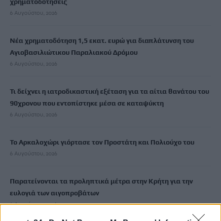
χρηματοδοτήσεις
6 Αυγούστου, 2026
Νέα χρηματοδότηση 1,5 εκατ. ευρώ για διαπλάτυνση του
Αγιοβασιλιώτικου Παραλιακού Δρόμου
6 Αυγούστου, 2026
Τι δείχνει η ιατροδικαστική εξέταση για τα αίτια θανάτου του
90χρονου που εντοπίστηκε μέσα σε καταψύκτη
6 Αυγούστου, 2026
Το Αρκαλοχώρι γιόρτασε τον Προστάτη και Πολιούχο του
6 Αυγούστου, 2026
Παρατείνονται τα προληπτικά μέτρα στην Κρήτη για την
ευλογιά των αιγοπροβάτων
6 Αυγούστου, 2026