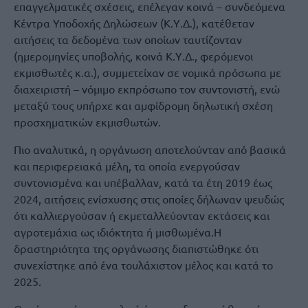
επαγγελματικές σχέσεις, επέλεγαν κοινά – συνδεόμενα
Κέντρα Υποδοχής Δηλώσεων (Κ.Υ.Δ.), κατέθεταν
αιτήσεις τα δεδομένα των οποίων ταυτίζονταν
(ημερομηνίες υποβολής, κοινά Κ.Υ.Δ., φερόμενοι
εκμισθωτές κ.α.), συμμετείχαν σε νομικά πρόσωπα με
διαχειριστή – νόμιμο εκπρόσωπο τον συντονιστή, ενώ
μεταξύ τους υπήρχε και αμφίδρομη δηλωτική σχέση
προσχηματικών εκμισθωτών.
Πιο αναλυτικά, η οργάνωση αποτελούνταν από βασικά
και περιφερειακά μέλη, τα οποία ενεργούσαν
συντονισμένα και υπέβαλλαν, κατά τα έτη 2019 έως
2024, αιτήσεις ενίσχυσης στις οποίες δήλωναν ψευδώς
ότι καλλιεργούσαν ή εκμεταλλεύονταν εκτάσεις και
αγροτεμάχια ως ιδιόκτητα ή μισθωμένα.Η
δραστηριότητα της οργάνωσης διαπιστώθηκε ότι
συνεχίστηκε από ένα τουλάχιστον μέλος και κατά το
2025.