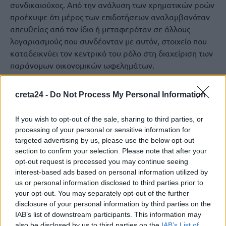
συνδικαιούχος. Από την ανάλυση των χρηματικών ροών
προέκυψε ότι μέρος των επιδοτήσεων αναλαμβανόταν
απευθείας από τον ίδιο ή μεταφερόταν σε άλλους
λογαριασμούς που συνδέονταν με αυτόν, στοιχείο που
καταδεικνύει τον κεντρικό του ρόλο στη διαχείριση των
παράνομων οικονομικών ωφελημάτων.
Επιπλέον, ανέκυψαν ενδείξεις παραβάσεων της
creta24 -
Do Not Process My Personal Information
φορολογικής νομοθεσίας ύψους περίπου 2.700.000
ευρώ, τα σχετικά ευρήματα της οποίας θα διαβιβαστούν
If you wish to opt-out of the sale, sharing to third parties, or
στις αρμόδιες φορολογικές Αρχές για περαιτέρω
processing of your personal or sensitive information for
αξιολόγηση και έρευνα.
targeted advertising by us, please use the below opt-out
section to confirm your selection. Please note that after your
Συνολικά από τις έρευνες που διενεργήθηκαν σε οικίες,
opt-out request is processed you may continue seeing
οχήματα, νομικά πρόσωπα και Κέντρα Υποδοχής
interest-based ads based on personal information utilized by
Δηλώσεων, με τη συνδρομή αστυνομικών της
us or personal information disclosed to third parties prior to
Διεύθυνσης Αστυνομίας Κοζάνης, βρέθηκαν και
your opt-out. You may separately opt-out of the further
κατασχέθηκαν μεταξύ άλλων:
disclosure of your personal information by third parties on the
IAB’s list of downstream participants. This information may
-16.820- ευρώ,
also be disclosed by us to third parties on the
IAB’s List of