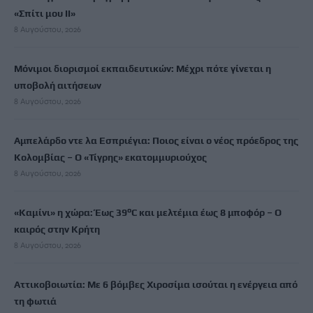
«Σπίτι μου ΙΙ»
8 Αυγούστου, 2026
Μόνιμοι διορισμοί εκπαιδευτικών: Μέχρι πότε γίνεται η
υποβολή αιτήσεων
8 Αυγούστου, 2026
Αμπελάρδο ντε λα Εσπριέγια: Ποιος είναι ο νέος πρόεδρος της
Κολομβίας – Ο «Τίγρης» εκατομμυριούχος
8 Αυγούστου, 2026
«Καμίνι» η χώρα: Έως 39°C και μελτέμια έως 8 μποφόρ – Ο
καιρός στην Κρήτη
8 Αυγούστου, 2026
Αττικοβοιωτία: Με 6 βόμβες Χιροσίμα ισούται η ενέργεια από
τη φωτιά