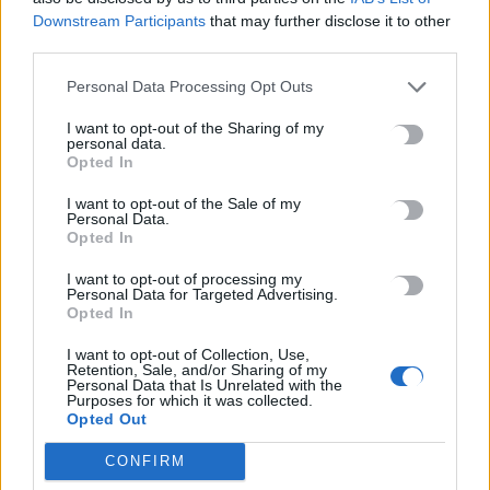
-5- χρυσές λίρες,
Downstream Participants
that may further disclose it to other
πλήθος σχετιζόμενων εγγράφων,
third parties.
πλήθος τραπεζικών καρτών,
Personal Data Processing Opt Outs
κινητά τηλέφωνα,
εξωτερική φορητή μονάδα αποθήκευσης (usb),
I want to opt-out of the Sharing of my
personal data.
χειρόγραφες σημειώσεις,
Opted In
σφραγίδες μεταξύ των οποίων και μία πλαστή με
ανύπαρκτο Α.Φ.Μ.,
I want to opt-out of the Sale of my
Personal Data.
βιβλιάρια τραπέζης και
Opted In
-2- κυνηγετικά τυφέκια.
I want to opt-out of processing my
Personal Data for Targeted Advertising.
Opted In
I want to opt-out of Collection, Use,
Retention, Sale, and/or Sharing of my
Personal Data that Is Unrelated with the
Purposes for which it was collected.
Opted Out
CONFIRM