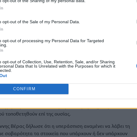
o opt-out of the Sharing of my personal data.
υποβολή ανακριβών στοιχείων για τη δημιουργία
In
ης.
όμη η εμπλοκή 71 προσώπων που εμφανίζονταν ως
o opt-out of the Sale of my Personal Data.
εων, υποβάλλοντας – σύμφωνα με το κατηγορητήριο –
In
ς αχρεωστήτως ευρωπαϊκές οικονομικές ενισχύσεις.
to opt-out of processing my Personal Data for Targeted
ing.
In
o opt-out of Collection, Use, Retention, Sale, and/or Sharing
ersonal Data that Is Unrelated with the Purposes for which it
περάσπισης
lected.
Out
CONFIRM
ατηγορουμένων κάνουν λόγο για ανάγκη πλήρους
ύ τοποθετηθούν επί της ουσίας.
νης Βέρας δήλωσε ότι η υπεράσπιση αναμένει να λάβει τη
με σοβαρότητα τα στοιχεία που υπάρχουν ή δεν υπάρχουν