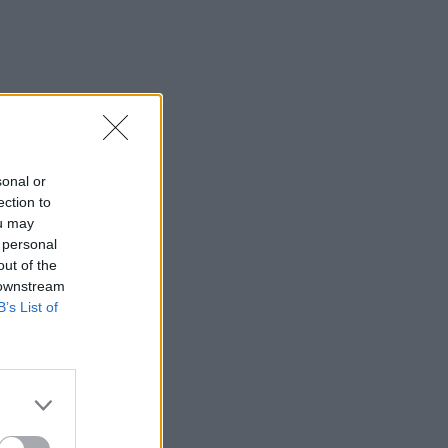
sonal or
ection to
ou may
 personal
out of the
 downstream
B’s List of