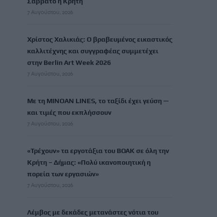
Σάββατο η Κρήτη
7 Αυγούστου, 2026
Χρίστος Χαλικιάς: Ο βραβευμένος εικαστικός
καλλιτέχνης και συγγραφέας συμμετέχει
στην Berlin Art Week 2026
7 Αυγούστου, 2026
Με τη MINOAN LINES, το ταξίδι έχει γεύση —
και τιμές που εκπλήσσουν
7 Αυγούστου, 2026
«Τρέχουν» τα εργοτάξια του ΒΟΑΚ σε όλη την
Κρήτη – Δήμας: «Πολύ ικανοποιητική η
πορεία των εργασιών»
7 Αυγούστου, 2026
Λέμβος με δεκάδες μετανάστες νότια του