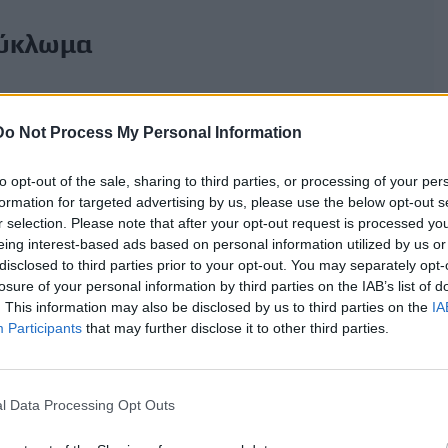
κύκλωμα
Do Not Process My Personal Information
γικό ρόλο στο κύκλωμα φέρονται να είχαν δύο αδέλφια
to opt-out of the sale, sharing to third parties, or processing of your per
 τη θέση τους και κενά του συστήματος για να οργανώνουν
formation for targeted advertising by us, please use the below opt-out s
r selection. Please note that after your opt-out request is processed y
eing interest-based ads based on personal information utilized by us or
ιδιοκτήτες και διαχειριστές Κέντρων Υποδοχής Δηλώσεων
disclosed to third parties prior to your opt-out. You may separately opt-
φανίζονταν ως εκμισθωτές ή μισθωτές αγροτεμαχίων.
losure of your personal information by third parties on the IAB’s list of
. This information may also be disclosed by us to third parties on the
IA
ν ρόλο έξι εκπροσώπων ΚΥΔ, οι οποίοι φέρονται να
Participants
that may further disclose it to other third parties.
αι να παρείχαν την απαραίτητη τεχνική υποστήριξη για την
ης φέρονται να λειτουργούσαν ως εκμισθωτές
l Data Processing Opt Outs
στην πραγματικότητα, συμμετέχοντας στη σύνταξη ή χρήση