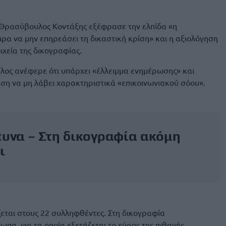
ς Θρασύβουλος Κοντάξης εξέφρασε την ελπίδα «η
α να μην επηρεάσει τη δικαστική κρίση» και η αξιολόγηση
ιχεία της δικογραφίας.
ος ανέφερε ότι υπάρχει «έλλειμμα ενημέρωσης» και
ση να μη λάβει χαρακτηριστικά «επικοινωνιακού σόου».
ευνα – Στη δικογραφία ακόμη
ι
εται στους 22 συλληφθέντες. Στη δικογραφία
πα, για τα οποία εξετάζεται το εύρος της πιθανής