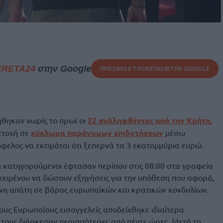
CRETA24
στην Google
ΠΡΟΣΘΕΣΕ ΤΟ
CRETA24
ΣΤΗΝ GOOGLE
ήθηκαν νωρίς το πρωί οι
22 συλληφθέντες από την Κρήτη,
μετοχή σε
κύκλωμα παράνομων επιδοτήσεων
μέσω
 όφελος να εκτιμάται ότι ξεπερνά τα 3 εκατομμύρια ευρώ.
 κατηγορούμενοι έφτασαν περίπου στις 08:00 στα γραφεία
κειμένου να δώσουν εξηγήσεις για την υπόθεση που αφορά,
νη απάτη σε βάρος ευρωπαϊκών και κρατικών κονδυλίων.
τους Ευρωπαίους εισαγγελείς αποδείχθηκε ιδιαίτερα
τους διήρκεσαν περισσότερες από πέντε ώρες. Μετά τη