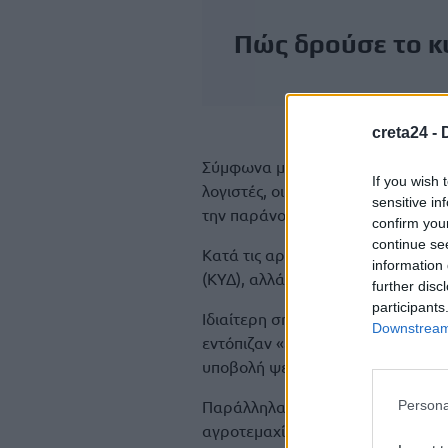
Πώς δρούσε το 
creta24 -
Σύμφωνα με τη δικογραφία, αρχη
If you wish 
λογιστές, οι οποίοι αξιοποιούσαν
sensitive in
την παράνομη δράση.
confirm you
continue se
Κατά τις αρχές, στρατολογούσαν 
information 
(ΚΥΔ), αλλά και πρόσωπα που εμ
further disc
participants
Ιδιαίτερη σημασία αποδίδεται στο
Downstream 
εντόπιζαν «ελεύθερες» εκτάσεις κ
υποβολή ψευδών δηλώσεων.
Παράλληλα, 17 μέλη της οργάνωσ
Persona
αγροτεμαχίων που δεν κατείχαν 