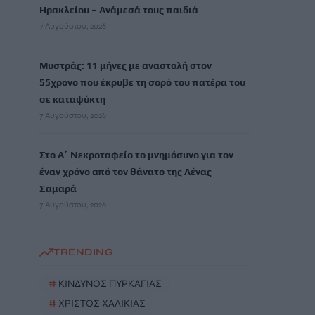
Ηρακλείου – Ανάμεσά τους παιδιά
7 Αυγούστου, 2026
Μυστράς: 11 μήνες με αναστολή στον
55χρονο που έκρυβε τη σορό του πατέρα του
σε καταψύκτη
7 Αυγούστου, 2026
Στο Α΄ Νεκροταφείο το μνημόσυνο για τον
έναν χρόνο από τον θάνατο της Λένας
Σαμαρά
7 Αυγούστου, 2026
TRENDING
#
ΚΙΝΔΥΝΟΣ ΠΥΡΚΑΓΙΑΣ
#
ΧΡΙΣΤΟΣ ΧΑΛΙΚΙΑΣ