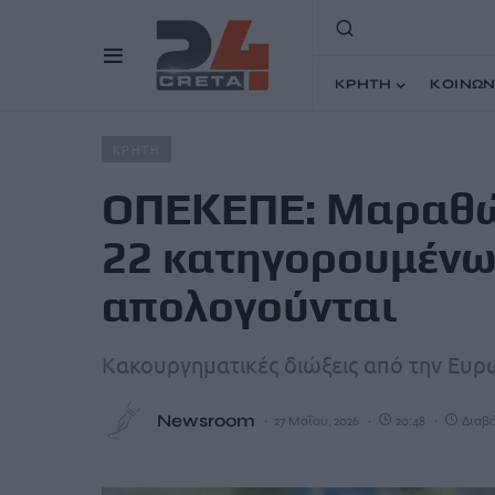
ΚΡΗΤΗ
ΚΟΙΝΩΝ
Home
Άρθρα
ΟΠΕΚΕΠΕ: Μαραθώνιες οι καταθέσεις τω
ΚΡΗΤΗ
ΟΠΕΚΕΠΕ: Μαραθών
22 κατηγορουμένων
απολογούνται
Κακουργηματικές διώξεις από την Ευρ
Newsroom
27 Μαΐου, 2026
20:48
Διαβά