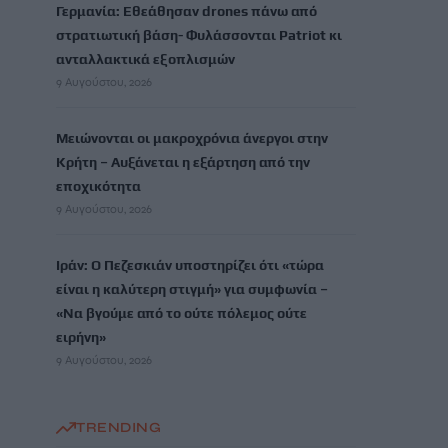
Γερμανία: Εθεάθησαν drones πάνω από
στρατιωτική βάση- Φυλάσσονται Patriot κι
ανταλλακτικά εξοπλισμών
9 Αυγούστου, 2026
Μειώνονται οι μακροχρόνια άνεργοι στην
Κρήτη – Αυξάνεται η εξάρτηση από την
εποχικότητα
9 Αυγούστου, 2026
Ιράν: Ο Πεζεσκιάν υποστηρίζει ότι «τώρα
είναι η καλύτερη στιγμή» για συμφωνία –
«Να βγούμε από το ούτε πόλεμος ούτε
ειρήνη»
9 Αυγούστου, 2026
TRENDING