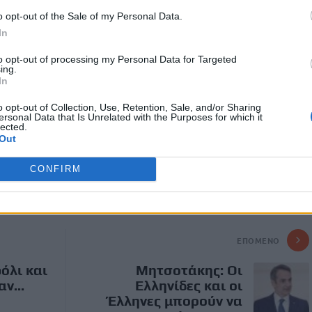
o opt-out of the Sale of my Personal Data.
ι Ελλάδα
In
to opt-out of processing my Personal Data for Targeted
ing.
In
Χρησιμοποι
o opt-out of Collection, Use, Retention, Sale, and/or Sharing
00:00
ersonal Data that Is Unrelated with the Purposes for which it
τα
lected.
πλήκτρα
Out
Πάνω/
Κάτω
CONFIRM
ΣΥΝΕΔΡΙΟ ΠΑΣΟΚ
βέλος
για
να
αυξήσετε
ΕΠΌΜΕΝΟ
ή
όλι και
Μητσοτάκης: Οι
να
ν...
Ελληνίδες και οι
μειώσετε
Έλληνες μπορούν να
ένταση.