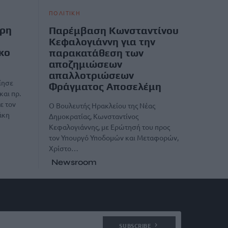
ΠΟΛΙΤΙΚΗ
έρη
Παρέμβαση Κωνσταντίνου
Κεφαλογιάννη για την
κο
παρακατάθεση των
αποζημιώσεων
απαλλοτριώσεων
ίησε
Φράγματος Αποσελέμη
και πρ.
ε τον
Ο Βουλευτής Ηρακλείου της Νέας
άκη
Δημοκρατίας, Κωνσταντίνος
Κεφαλογιάννης, με Ερώτησή του προς
τον Υπουργό Υποδομών και Μεταφορών,
Χρίστο…
Newsroom
SUBSCRIBE