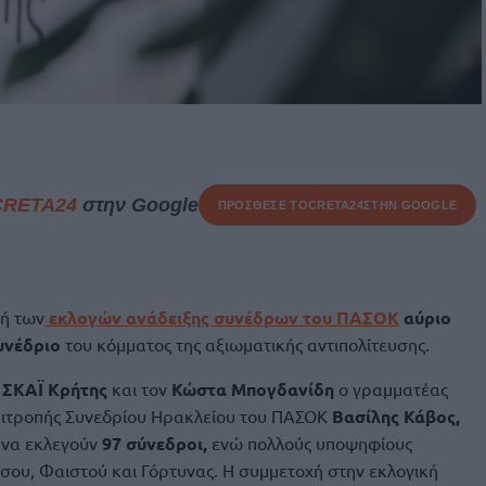
CRETA24
στην Google
ΠΡΟΣΘΕΣΕ ΤΟ
CRETA24
ΣΤΗΝ GOOGLE
γή των
εκλογών ανάδειξης συνέδρων του ΠΑΣΟΚ
αύριο
υνέδριο
του κόμματος της αξιωματικής αντιπολίτευσης.
ν
ΣΚΑΪ Κρήτης
και τον
Κώστα Μπογδανίδη
ο γραμματέας
πιτροπής Συνεδρίου Ηρακλείου του ΠΑΣΟΚ
Βασίλης Κάβος,
 να εκλεγούν
97 σύνεδροι,
ενώ πολλούς υποψηφίους
ου, Φαιστού και Γόρτυνας. Η συμμετοχή στην εκλογική