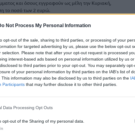
μματος και όσους εγγραφούν ως μέλη την Κυριακή,
η το ποσό των 2 ευρώ.
λείου, θα εκλεγούν 227 σύνεδροι και 416 σε ολόκληρη
Do Not Process My Personal Information
to opt-out of the sale, sharing to third parties, or processing of your per
ική διαδικασία της Κυριακής, ώστε οι εκλεγέντες σύνεδροι
formation for targeted advertising by us, please use the below opt-out s
κό μας αφήγημα σε επίπεδο πολιτικό και οργανωτικό που
r selection. Please note that after your opt-out request is processed y
νεδρίου στο τέλος Μαρτίου, για να βγούμε μετά όλοι μαζί με
eing interest-based ads based on personal information utilized by us or
ία με στόχο την πολιτική αλλαγή που έχει ανάγκη ο τόπος
disclosed to third parties prior to your opt-out. You may separately opt-
», ανέφερε χαρακτηριστικά ο κ. Κάβος.
losure of your personal information by third parties on the IAB’s list of
. This information may also be disclosed by us to third parties on the
IA
ς θα διεξάγεται από τις 07:00-19:00. Για την εκλογή των
Participants
that may further disclose it to other third parties.
2 του Καταστατικού, ισχύει η μονοσταυρία και το
οι ποσοστώσεις, όπως προβλέπονται στο αρ. 35 του
τητη η Αστυνομική Ταυτότητα ή άλλο επίσημο έγγραφο
l Data Processing Opt Outs
o opt-out of the Sharing of my personal data.
ίτευσης κινείται σε ρυθμούς συνεδρίου το οποίο θα
In
 27 έως 29 Μαρτίου.