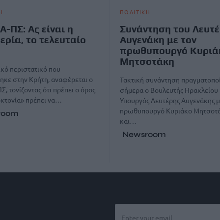
Η
ΠΟΛΙΤΙΚΗ
Α-ΠΣ: Ας είναι η
Συνάντηση του Λευτ
ερία, το τελευταίο
Αυγενάκη με τον
πρωθυπουργό Κυριά
Μητσοτάκη
ικό περιστατικό που
κε στην Κρήτη, αναφέρεται ο
Τακτική συνάντηση πραγματοπο
Σ, τονίζοντας ότι πρέπει ο όρος
σήμερα ο Βουλευτής Ηρακλείου 
κτονία» πρέπει να…
Υπουργός Λευτέρης Αυγενάκης μ
πρωθυπουργό Κυριάκο Μητσοτ
room
και…
Newsroom