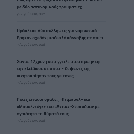
με δύο αστυνομικούς τραυματίες
9 Αυγούστου, 2026
Ηράκλειο: Δύο συλλήψεις για ναρκωτικά –
Βρήκαν σχεδόν μισό κιλό κάνναβης σε σπίτι
9 Αυγούστου, 2026
Χανιά: 17χρονη κατήγγειλε ότι ο πρώην της
την κλείδωσε σε σπίτι – Οι φωνές της
κινητοποίησαν τους γείτονες
9 Αυγούστου, 2026
Ποιες είναι οι ομάδες «Πίτμπουλ» και
«Μπουλντόγκ» του «Εντικ» -Χτυπούσαν με
αγριότητα τα θύματά τους
9 Αυγούστου, 2026