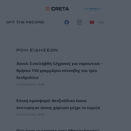
13K
Η
OFF THE RECORD
ΡΟΗ ΕΙΔΗΣΕΩΝ
Χανιά: Συνελήφθη 52χρονος για ναρκωτικά –
Βρήκαν 150 γραμμάρια κάνναβης και τρία
δενδρύλλια
9 Αυγούστου, 2026
Επική προσφορά: Βενζινάδικο έκανε
έκπτωση σε όσους χόρευαν μέχρι το ταμείο
9 Αυγούστου, 2026
Πώς έγινε το τροχαίο στην Αθηνών-Σουνίου