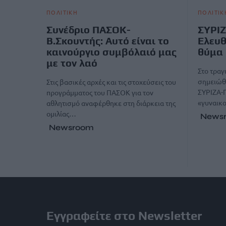
ΠΟΛΙΤΙΚΗ
ΠΟΛΙΤΙΚ
Συνέδριο ΠΑΣΟΚ-
ΣΥΡΙΖ
Β.Σκουντής: Αυτό είναι το
Ελευθ
καινούργιο συμβόλαιό μας
θύμα
με τον λαό
Στο τραγ
σημειώθη
Στις βασικές αρχές και τις στοχεύσεις του
ΣΥΡΙΖΑ-Π
προγράμματος του ΠΑΣΟΚ για τον
«γυναικο
αθλητισμό αναφέρθηκε στη διάρκεια της
ομιλίας…
News
Newsroom
Εγγραφείτε στο Newsletter