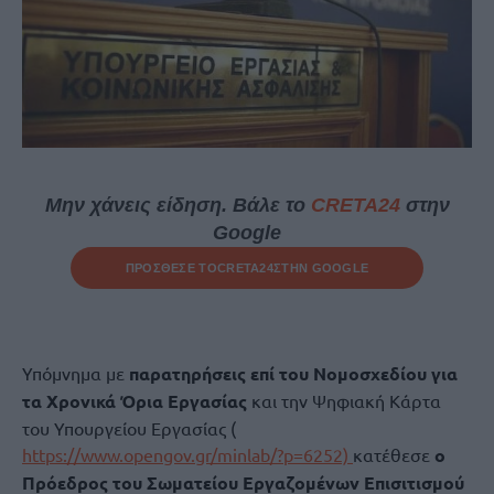
Μην χάνεις είδηση. Βάλε το
CRETA24
στην
Google
ΠΡΟΣΘΕΣΕ ΤΟ
CRETA24
ΣΤΗΝ GOOGLE
Υπόμνημα με
παρατηρήσεις επί του Νομοσχεδίου για
τα Χρονικά Όρια Εργασίας
και την Ψηφιακή Κάρτα
του Υπουργείου Εργασίας (
https://www.opengov.gr/minlab/?p=6252)
κατέθεσε
ο
Πρόεδρος του Σωματείου Εργαζομένων Επισιτισμού