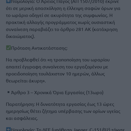
Νομολογία: Ο Άρειος Πάγος (ΑΠ 1507/2010) έκρινε
ότι σε μερική απασχόληση η έλλειψη σαφών όρων για
το ωράριο οδηγεί σε ακυρότητα της συμφωνίας. Η
πρακτική αλλαγής προγράμματος χωρίς ουσιαστική
συναίνεση παραβιάζει το άρθρο 281 ΑΚ (κατάχρηση
δικαιώματος).
Πρόταση Αντικατάστασης:
Να προβλεφθεί ότι «η τροποποίηση του ωραρίου
απαιτεί έγγραφη συναίνεση του εργαζομένου με
προειδοποίηση τουλάχιστον 10 ημερών, άλλως
θεωρείται άκυρη».
Άρθρο 3 – Χρονικά Όρια Εργασίας (13ωρο)
Παρατήρηση: Η δυνατότητα εργασίας έως 13 ώρες
ημερησίως θέτει ζήτημα υπέρβασης των ορίων υγείας
και ασφάλειας.
Νομολογία: Το ΔΕΕ (υπόθεση Jaeger, C-151/02) τόνισε