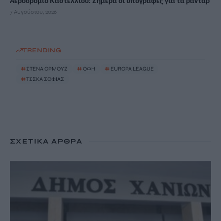
Αεροδρόμιο Καστελλίου: Σήμερα οι υπογραφές για τα ραντάρ
7 Αυγούστου, 2026
TRENDING
#
ΣΤΕΝΑ ΟΡΜΟΥΖ
#
ΟΦΗ
#
EUROPA LEAGUE
#
ΤΣΣΚΑ ΣΟΦΙΑΣ
ΣΧΕΤΙΚΆ ΆΡΘΡΑ