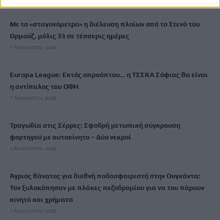
ΡΟΗ ΕΙΔΗΣΕΩΝ
Με το «σταγονόμετρο» η διέλευση πλοίων από το Στενό του
Ορμούζ, μόλις 33 σε τέσσερις ημέρες
7 Αυγούστου, 2026
Europa League: Εκτός απροόπτου… η ΤΣΣΚΑ Σόφιας θα είναι
η αντίπαλος του ΟΦΗ
7 Αυγούστου, 2026
Τραγωδία στις Σέρρες: Σφοδρή μετωπική σύγκρουση
φορτηγού με αυτοκίνητο – Δύο νεκροί
7 Αυγούστου, 2026
Άγριος θάνατος για διεθνή ποδοσφαιριστή στην Ουγκάντα:
Τον ξυλοκόπησαν με πλάκες πεζοδρομίου για να του πάρουν
κινητό και χρήματα
7 Αυγούστου, 2026