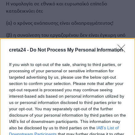
Η νομολογία σε εθνικό και ευρωπαϊκό επίπεδο
καταδεικνύει ότι:
(α) ο χρόνος ανάπαυσης είναι αδιαπραγμάτευτος!
(β) η συναίνεση του εργαζομένου δεν είναι έγκυρη υπό
καθεστώς εξάρτησης!
creta24 -
Do Not Process My Personal Information
(γ) η καταγραφή ωραρίου πρέπει να είναι αντικειμενική
και ανεξάρτητη!
If you wish to opt-out of the sale, sharing to third parties, or
processing of your personal or sensitive information for
Απαιτούνται νομοθετικές βελτιώσεις ώστε να
targeted advertising by us, please use the below opt-out
διασφαλιστεί η πραγματική προστασία της εργασίας.
section to confirm your selection. Please note that after your
opt-out request is processed you may continue seeing
interest-based ads based on personal information utilized by
ΕΡΓΑΣΙΑΚΟ ΝΟΜΟΣΧΕΔΙΟ
us or personal information disclosed to third parties prior to
your opt-out. You may separately opt-out of the further
disclosure of your personal information by third parties on the
IAB’s list of downstream participants. This information may
also be disclosed by us to third parties on the
ΠΡΟΗΓΟΎΜΕΝΟ
IAB’s List of
Downstream Participants
that may further disclose it to other