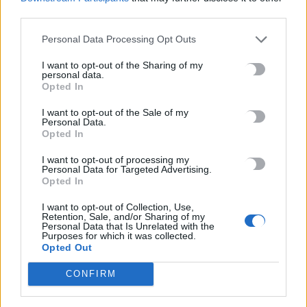
O ΟΗΕ προειδοποιεί: Ο κύκλος
third parties.
του νερού διαταράσσεται
Personal Data Processing Opt Outs
επικίνδυνα
18 Σεπτεμβρίου, 2025
I want to opt-out of the Sharing of my
personal data.
Opted In
ΕΠΌΜΕΝΟ
I want to opt-out of the Sale of my
Δήμος Μινώα Πεδιάδος:
Personal Data.
Opted In
Συνελήφθησαν για ζωοκλοπή,
κατασχέθηκαν 3 όπλα!
I want to opt-out of processing my
Personal Data for Targeted Advertising.
18 Σεπτεμβρίου, 2025
Opted In
I want to opt-out of Collection, Use,
Retention, Sale, and/or Sharing of my
Μην χάνεις είδηση. Βάλε το
CRETA24
στην
Personal Data that Is Unrelated with the
Google
Purposes for which it was collected.
Opted Out
ΠΡΟΣΘΕΣΕ ΤΟ
CRETA24
ΣΤΗΝ GOOGLE
CONFIRM