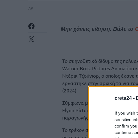
AP
Μην χάνεις είδηση. Βάλε το
Το σκηνοθετικό δίδυμο της πολυαν
Warner Bros. Pictures Animation 
Ντέρικ Τζούνιορ, ο οποίος έκανε
εργάστηκε στην αρχική ταινία του
(2024).
creta24 -
Σύμφωνα με το Variety, η παραγω
Flynn Picture Company, με τη Σέλ
If you wish 
παραγωγής και η πρώην πρόεδρος
sensitive in
confirm you
Το τρέχον σενάριο υπογράφει ο Τ
continue se
με τη σειρά τους εμπνεύστηκαν α