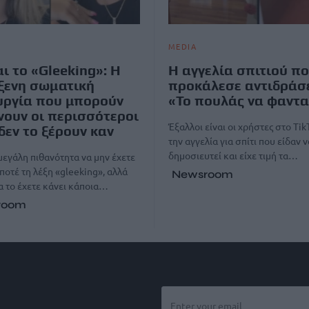
MEDIA
αι το «Gleeking»: Η
Η αγγελία σπιτιού π
ξενη σωματική
προκάλεσε αντιδράσε
υργία που μπορούν
«Το πουλάς να φαντ
νουν οι περισσότεροι
Έξαλλοι είναι οι χρήστες στο Tik
δεν το ξέρουν καν
την αγγελία για σπίτι που είδαν ν
δημοσιευτεί και είχε τιμή τα…
μεγάλη πιθανότητα να μην έχετε
ποτέ τη λέξη «gleeking», αλλά
Newsroom
α τo έχετε κάνει κάποια…
room