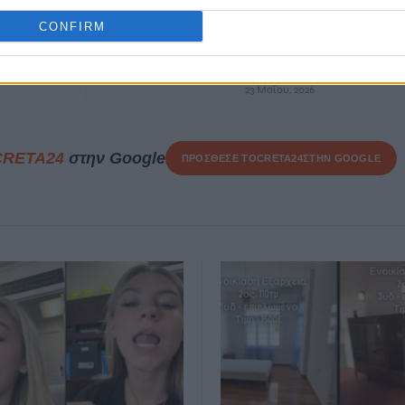
Πρωτογενής τομέας:
δεν
Πώς θα μπει ψηφιακή
οτέ
CONFIRM
ασπίδα κατά των
ελληνοποιήσεων
23 Μαΐου, 2026
CRETA24
στην Google
ΠΡΟΣΘΕΣΕ ΤΟ
CRETA24
ΣΤΗΝ GOOGLE