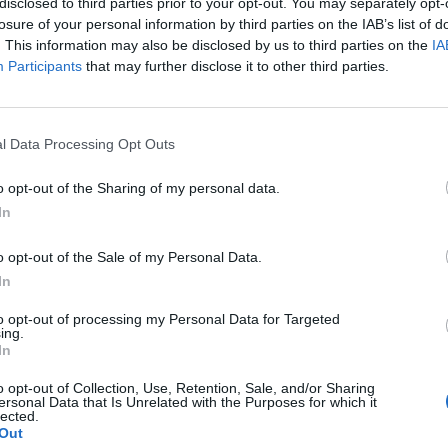
disclosed to third parties prior to your opt-out. You may separately opt-
losure of your personal information by third parties on the IAB’s list of
. This information may also be disclosed by us to third parties on the
IA
κτ ανακοινώθηκε για πρώτη φορά από τη New Line το
Participants
that may further disclose it to other third parties.
 η ιαπωνική εταιρεία Sanrio παραχωρεί τα κινηματογραφικά
ας του κόσμου.
l Data Processing Opt Outs
μεγάλη οθόνη αναμένεται στις 21 Ιουλίου 2028 σε μία
ι θεατές κάθε ηλικίας.
o opt-out of the Sharing of my personal data.
In
o opt-out of the Sale of my Personal Data.
In
to opt-out of processing my Personal Data for Targeted
ing.
In
o opt-out of Collection, Use, Retention, Sale, and/or Sharing
ersonal Data that Is Unrelated with the Purposes for which it
ΕΠΌΜΕΝΟ
lected.
Out