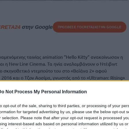
CRETA24
στην Google
ΠΡΟΣΘΕΣΕ ΤΟ
CRETA24
ΣΤΗΝ GOOGLE
αμενόμενης ταινίας animation “Hello Kitty“ ανακοίνωσαν η
και η New Line Cinema. Τα ηνία αναλαμβάνουν ο Ντέιβιντ
 το σκηνοθετικό ντεμπούτο του στο «Βαϊάνα 2» αφού
 2016 και ο Τζον Αοσίμα, γνωστός από το «Ultraman: Rising»
Do Not Process My Personal Information
γή φέρει την υπογραφή του Μπο Φλιν για λογαριασμό της
μπι Τόμας στην επίβλεψη. Επίσης, εντάχθηκε στην ομάδα της
to opt-out of the sale, sharing to third parties, or processing of your per
 της Paramount Animation, Ράμσεϊ Νάιτο.
formation for targeted advertising by us, please use the below opt-out s
r selection. Please note that after your opt-out request is processed y
ζεφ Τσαν, βασισμένος σε προηγούμενα προσχέδια τα οποία
eing interest-based ads based on personal information utilized by us or
πό μία αρχική ιδέα των Ρόμπερτ Μπεν Γκάραντ και Τόμας