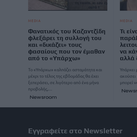
MEDIA
MEDIA
Φανατικός του Καζαντζίδη
Τι είν
φλεξάρει τη συλλογή του
παρά
και «δικάζει» τους
λειτο
φασαίους που τον έμαθαν
να κά
από το «Υπάρχω»
αλλά 
Το «Υπάρχω» καλπάζει ασταμάτητα και
Υπάρχει 
μέχρι το τέλος της εβδομάδας θα έχει
ακούσει 
ξεπεράσει, σε λιγότερο από ένα μήνα
μπορεί ν
προβολής,…
News
Newsroom
Εγγραφείτε στο Newsletter