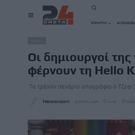
ΚΡΗΤΗ
ΚΟΙΝΩΝ
Home
Άρθρα
Οι δημιουργοί της ταινίας «Βαϊάνα 2» φ
MEDIA
Οι δημιουργοί της 
φέρνουν τη Hello K
Το τρέχον σενάριο υπογράφει ο Τζεφ 
Newsroom
23 Μαΐου, 2026
20:06
Διαβά