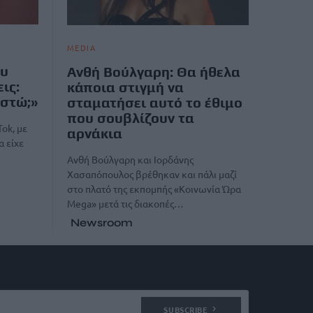
MEDIA
ου
Ανθή Βούλγαρη: Θα ήθελα
ις:
κάποια στιγμή να
αστώ;»
σταματήσει αυτό το έθιμο
που σουβλίζουν τα
Tok, με
αρνάκια
α είχε
Ανθή Βούλγαρη και Ιορδάνης
Χασαπόπουλος βρέθηκαν και πάλι μαζί
στο πλατό της εκπομπής «Κοινωνία Ώρα
Mega» μετά τις διακοπές…
Newsroom
SUBSCRIBE