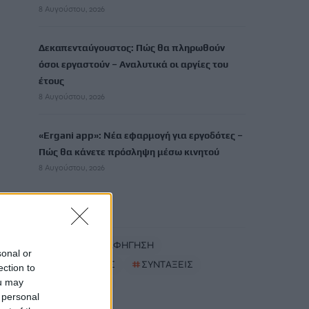
8 Αυγούστου, 2026
Δεκαπενταύγουστος: Πώς θα πληρωθούν
όσοι εργαστούν – Αναλυτικά οι αργίες του
έτους
8 Αυγούστου, 2026
«Ergani app»: Νέα εφαρμογή για εργοδότες –
Πώς θα κάνετε πρόσληψη μέσω κινητού
8 Αυγούστου, 2026
TRENDING
#
ΘΕΑΤΡΙΚΗ ΑΦΗΓΗΣΗ
sonal or
#
ΚΑΘΗΓΗΤΗΣ
#
ΣΥΝΤΑΞΕΙΣ
ection to
ou may
#
ΚΑΥΣΩΝΑΣ
 personal