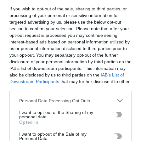
If you wish to opt-out of the sale, sharing to third parties, or
processing of your personal or sensitive information for
«Βροχή» οι καταγγελίες για φοροδιαφυγή -Νέο κύμα ελέγχων
targeted advertising by us, please use the below opt-out
εν όψει Δεκαπενταύγουστου
section to confirm your selection. Please note that after your
10 Αυγούστου, 2026
opt-out request is processed you may continue seeing
interest-based ads based on personal information utilized by
us or personal information disclosed to third parties prior to
your opt-out. You may separately opt-out of the further
TRENDING
disclosure of your personal information by third parties on the
#
COPERNICUS
#
ΝΙΚΟΣ ΚΑΛΟΓΕΡΟΠΟΥΛΟΣ
#
ΑΑΔΕ
IAB’s list of downstream participants. This information may
#
ΕΛΕΓΧΟΙ
also be disclosed by us to third parties on the
IAB’s List of
Downstream Participants
that may further disclose it to other
third parties.
Personal Data Processing Opt Outs
I want to opt-out of the Sharing of my
ΣΧΕΤΙΚΆ ΆΡΘΡΑ
personal data.
Opted In
I want to opt-out of the Sale of my
Personal Data.