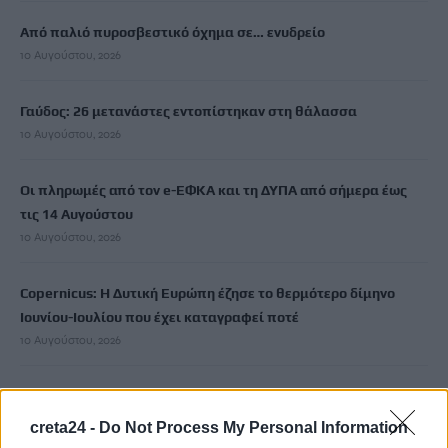
Από παλιό πυροσβεστικό όχημα σε… ενυδρείο
10 Αυγούστου, 2026
Γαύδος: 26 μετανάστες εντοπίστηκαν στη θάλασσα
10 Αυγούστου, 2026
Οι πληρωμές από τον e-ΕΦΚΑ και τη ΔΥΠΑ από σήμερα έως
τις 14 Αυγούστου
10 Αυγούστου, 2026
Copernicus: H Δυτική Ευρώπη έζησε το θερμότερο δίμηνο
Ιουνίου-Ιουλίου που έχει καταγραφεί ποτέ
10 Αυγούστου, 2026
Θλίψη για τον θάνατο του σπουδαίου ηθοποιού Νίκου
Καλογερόπουλου
creta24 -
Do Not Process My Personal Information
10 Αυγούστου, 2026