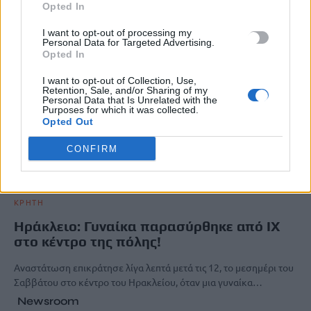
Opted In
I want to opt-out of processing my
Personal Data for Targeted Advertising.
Opted In
I want to opt-out of Collection, Use,
Retention, Sale, and/or Sharing of my
Personal Data that Is Unrelated with the
Purposes for which it was collected.
Opted Out
CONFIRM
ΚΡΗΤΗ
Ηράκλειο: Γυναίκα παρασύρθηκε από ΙΧ
στο κέντρο της πόλης!
Αναστάτωση επικράτησε λίγα λεπτά μετά τις 12, το μεσημέρι του
Σαββάτου στο κέντρο του Ηρακλείου, όταν μια γυναίκα…
Newsroom