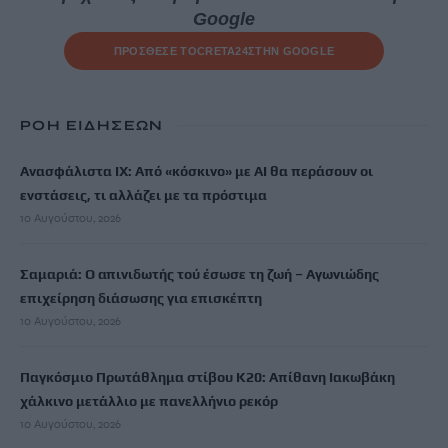
Google
ΠΡΟΣΘΕΣΕ ΤΟ
CRETA24
ΣΤΗΝ GOOGLE
ΡΟΗ ΕΙΔΗΣΕΩΝ
Ανασφάλιστα ΙΧ: Από «κόσκινο» με AI θα περάσουν οι
ενστάσεις, τι αλλάζει με τα πρόστιμα
10 Αυγούστου, 2026
Σαμαριά: Ο απινιδωτής τού έσωσε τη ζωή – Αγωνιώδης
επιχείρηση διάσωσης για επισκέπτη
10 Αυγούστου, 2026
Παγκόσμιο Πρωτάθλημα στίβου Κ20: Απίθανη Ιακωβάκη
χάλκινο μετάλλιο με πανελλήνιο ρεκόρ
10 Αυγούστου, 2026