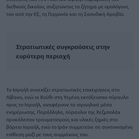
διεθνούς δικαίου, συζητώντας το ζήτημα με ομολόγους
του από την ΕΕ, τη Γερμανία και τη Σαουδική Αραβία.
Στρατιωτικές συγκρούσεις στην
ευρύτερη περιοχή
Το Ισραήλ συνεχίζει στρατιωτικές επιχειρήσεις στο
Λίβανο, ενώ οι Χούθι στη Υεμένη εκτόξευσαν πύραυλο
προς το Ισραήλ, αναφέρουν τα ισραηλινά μέσα
ενημέρωσης. Παράλληλα, πύραυλοι της Χεζμπολάχ
προκάλεσαν τραυματισμούς και υλικές ζημιές στο
βόρειο Ισραήλ, ενώ το Ιράν συμμετείχε σε συντονισμένη
επίθεση μαζί με τους συμμάχους του.