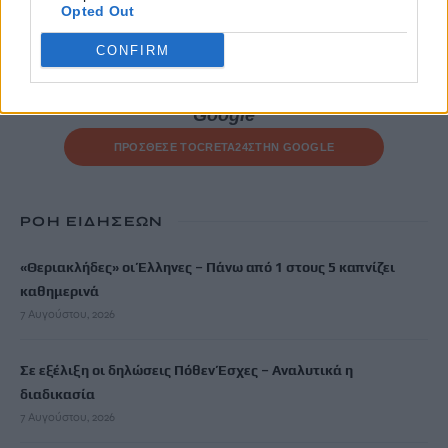
Opted Out
3 Απριλίου, 2026
CONFIRM
Μην χάνεις είδηση. Βάλε το
CRETA24
στην
Google
ΠΡΟΣΘΕΣΕ ΤΟ
CRETA24
ΣΤΗΝ GOOGLE
ΡΟΗ ΕΙΔΗΣΕΩΝ
«Θεριακλήδες» οι Έλληνες – Πάνω από 1 στους 5 καπνίζει
καθημερινά
7 Αυγούστου, 2026
Σε εξέλιξη οι δηλώσεις Πόθεν Έσχες – Αναλυτικά η
διαδικασία
7 Αυγούστου, 2026