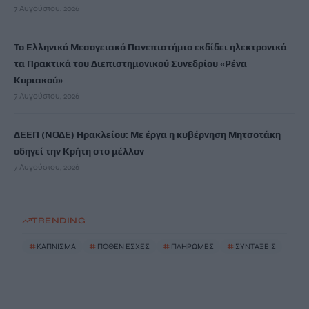
7 Αυγούστου, 2026
Το Ελληνικό Μεσογειακό Πανεπιστήμιο εκδίδει ηλεκτρονικά
τα Πρακτικά του Διεπιστημονικού Συνεδρίου «Ρένα
Κυριακού»
7 Αυγούστου, 2026
ΔΕΕΠ (ΝΟΔΕ) Ηρακλείου: Με έργα η κυβέρνηση Μητσοτάκη
οδηγεί την Κρήτη στο μέλλον
7 Αυγούστου, 2026
TRENDING
#
ΚΑΠΝΙΣΜΑ
#
ΠΟΘΕΝ ΕΣΧΕΣ
#
ΠΛΗΡΩΜΕΣ
#
ΣΥΝΤΑΞΕΙΣ