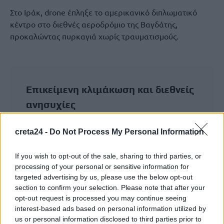
Στο Ιράκ, drone έπληξε το αμερικανικό διπλωματικό
κέντρο στο διεθνές αεροδρόμιο της Βαγδάτης,
προκαλώντας πυρκαγιά χωρίς τραυματισμούς.
Επικείμενη κλιμάκωση και διεθνείς
ανησυχίες
creta24 -
Do Not Process My Personal Information
If you wish to opt-out of the sale, sharing to third parties, or
Η κατάσταση στην περιοχή παραμένει εξαιρετικά
processing of your personal or sensitive information for
τεταμένη, με πολλαπλές χώρες να εκφράζουν φόβους
targeted advertising by us, please use the below opt-out
για περαιτέρω κλιμάκωση. Οι στρατιωτικές και
section to confirm your selection. Please note that after your
διπλωματικές εξελίξεις τις επόμενες εβδομάδες
opt-out request is processed you may continue seeing
αναμένεται να καθορίσουν την πορεία της κρίσης στη
interest-based ads based on personal information utilized by
Μέση Ανατολή.
us or personal information disclosed to third parties prior to