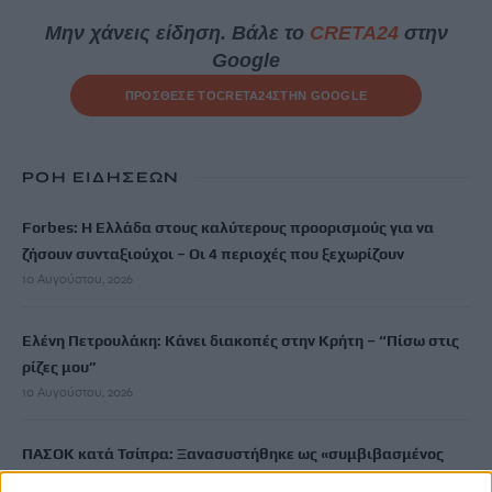
Μην χάνεις είδηση. Βάλε το
CRETA24
στην
Google
ΠΡΟΣΘΕΣΕ ΤΟ
CRETA24
ΣΤΗΝ GOOGLE
ΡΟΗ ΕΙΔΗΣΕΩΝ
Forbes: Η Ελλάδα στους καλύτερους προορισμούς για να
ζήσουν συνταξιούχοι – Οι 4 περιοχές που ξεχωρίζουν
10 Αυγούστου, 2026
Ελένη Πετρουλάκη: Κάνει διακοπές στην Κρήτη – “Πίσω στις
ρίζες μου”
10 Αυγούστου, 2026
ΠΑΣΟΚ κατά Τσίπρα: Ξανασυστήθηκε ως «συμβιβασμένος
Μαδούρο» ζητώντας δεύτερη ευκαιρία