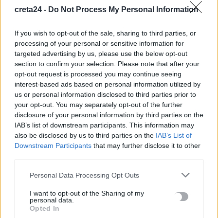
10 Αυγούστου, 2026
creta24 -
Do Not Process My Personal Information
Σεισμός 7,4 Ρίχτερ στην Κολομβία
If you wish to opt-out of the sale, sharing to third parties, or
processing of your personal or sensitive information for
10 Αυγούστου, 2026
targeted advertising by us, please use the below opt-out
section to confirm your selection. Please note that after your
Market Pass: Στα σκαριά νέος κύκλος από το φθινόπωρο –
opt-out request is processed you may continue seeing
Ποιοι θα είναι δικαιούχοι
interest-based ads based on personal information utilized by
us or personal information disclosed to third parties prior to
10 Αυγούστου, 2026
your opt-out. You may separately opt-out of the further
disclosure of your personal information by third parties on the
Φωτιά στη Γαστούνη Ηλείας – Σηκώθηκαν τρία αεροσκάφη
IAB’s list of downstream participants. This information may
10 Αυγούστου, 2026
also be disclosed by us to third parties on the
IAB’s List of
Downstream Participants
that may further disclose it to other
third parties.
Πανευρωπαϊκό Πρωτάθλημα Στίβου Μπέρμιγχαμ: Πότε και
πού θα δείτε τον τελικό του Τεντόγλου
Personal Data Processing Opt Outs
10 Αυγούστου, 2026
I want to opt-out of the Sharing of my
personal data.
Opted In
Ντ. Τραμπ: Οι συνομιλίες με το Ιράν είναι «σαν παρτίδα