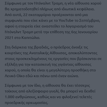
Σύμφωνα με τον Ντόναλντ Τραμπ, η νέα αίθουσα χορού
θα χρηματοδοτηθεί πλήρως από ιδιωτικά κεφάλαια.
Από αυτά, 22 εκατομμύρια προέρχονται από μια
συμφωνία που είχε κάνει με το YouTube το Σεπτέμβριο,
αφού η εταιρεία είχε αναστείλει το λογαριασμό του
Ντόναλντ Τραμπ μετά την επίθεση της 6ης Ιανουαρίου
2021 στο Καπιτώλιο.
Στη διάρκεια της βραδιάς, ο πρόεδρος άνοιξε τις
κουρτίνες της Ανατολικής Αίθουσας, αποκαλύπτοντας
στους προσκεκλημένους τις εργασίες που βρίσκονται σε
εξέλιξη για την κατασκευή της γιγάντιας αίθουσας
χορού, η οποία θα είναι η μεγαλύτερη προσθήκη στο
Λευκό Οίκο εδώ και πάνω από έναν αιώνα.
Σύμφωνα με τον ίδιο, η αίθουσα θα έχει τέσσερις
τοίχους από αλεξίσφαιρο γυαλί, θα μπορεί να δεχθεί
1.000 ανθρώπους, καθώς και να φιλοξενεί τελετές
προεδρικής ορκωμοσίας.