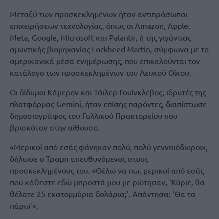
Μεταξύ των προσκεκλημένων ήταν αντιπρόσωποι
επιχειρήσεων τεχνολογίας, όπως οι Amazon, Apple,
Meta, Google, Microsoft και Palantir, ή της γιγάντιας
αμυντικής βιομηχανίας Lockheed Martin, σύμφωνα με τα
αμερικανικά μέσα ενημέρωσης, που επικαλούνται τον
κατάλογο των προσκεκλημένων του Λευκού Οίκου.
Οι δίδυμοι Κάμερον και Τάιλερ Γουίνκλεβος, ιδρυτές της
πλατφόρμας Gemini, ήταν επίσης παρόντες, διαπίστωσε
δημοσιογράφος του Γαλλικού Πρακτορείου που
βρισκόταν στην αίθουσα.
«Μερικοί από εσάς φάνηκαν πολύ, πολύ γενναιόδωροι»,
δήλωσε ο Τραμπ απευθυνόμενος στους
προσκεκλημένους του. «Θέλω να πω, μερικοί από εσάς
που κάθεστε εδώ μπροστά μου με ρώτησαν, ‘Κύριε, θα
θέλατε 25 εκατομμύρια δολάρια;’. Απάντησα: ‘Θα τα
πάρω’».