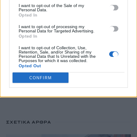
σκάκι» – «Είμαστε επαγγελματίες παίκτες», απαντά η
I want to opt-out of the Sale of my
Τεχεράνη
Personal Data.
Opted In
10 Αυγούστου, 2026
I want to opt-out of processing my
Personal Data for Targeted Advertising.
Μεγάλη μελέτη επιβεβαιώνει: Η Covid ενεργοποιεί
Opted In
κοιμισμένους ιούς στα κύτταρά μας
I want to opt-out of Collection, Use,
10 Αυγούστου, 2026
Retention, Sale, and/or Sharing of my
Personal Data that Is Unrelated with the
Purposes for which it was collected.
Opted Out
TRENDING
CONFIRM
#
ΠΑΣΟΚ
#
ΑΛΕΞΗΣ ΤΣΙΠΡΑΣ
#
ΣΕΙΣΜΟΣ
#
ΚΟΛΟΜΒΙΑ
ΣΧΕΤΙΚΆ ΆΡΘΡΑ