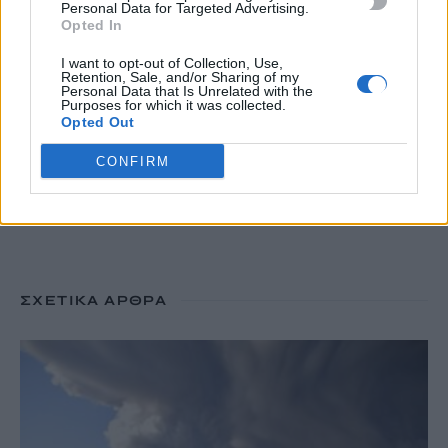
Personal Data for Targeted Advertising.
Ηράκλειο: «Βούλιαξε» το λιμάνι μέσα σε ένα τριήμερο – Πάνω
Opted In
από 32.000 επιβάτες
10 Αυγούστου, 2026
I want to opt-out of Collection, Use,
Retention, Sale, and/or Sharing of my
Personal Data that Is Unrelated with the
Purposes for which it was collected.
Opted Out
TRENDING
CONFIRM
#
ΕΛΙΚΟΠΤΕΡΟ
#
ΜΗΛΟΣ
#
ΣΑΡΑΚΗΝΙΚΟ
#
ΦΩΤΙΑ
ΣΧΕΤΙΚΆ ΆΡΘΡΑ