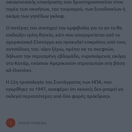
οικογενειακής επιχείρησης που δραστηριοποιείται στον
τομέα των ακινήτων, του τουρισμού, των ξενοδοχείων ή
ακόμη των γηπέδων γκλοφ.
Ο πατέρας του συντηρεί την αμφιβολία για το αν το θα
επιδιώξει τρίτη θητεία, κάτι που απαγορεύεται από το
αμερικανικό Σύνταγμα και προκαλεί επικρίσεις από τους
αντιπάλους του. «Δεν ξέρω, πρέπει να το σκεφτώ»,
δήλωσε την περασμένη εβδομάδα, ευρισκόμενος ακόμη
στο Κατάρ, ενώπιον Αμερικανών στρατιωτών στη βάση
αλ-Ουντέιντ.
Η 22η τροπολογία του Συντάγματος των ΗΠΑ, που
εγκρίθηκε το 1947, αναφέρει ότι «κανείς δεν μπορεί να
εκλεγεί περισσότερες από δύο φορές πρόεδρος».
ΠΡΟΗΓΟΎΜΕΝΟ