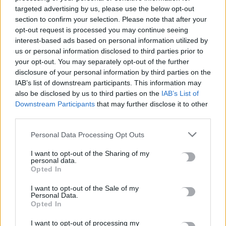
targeted advertising by us, please use the below opt-out
section to confirm your selection. Please note that after your
Προθεσμία για να δώσουν εξηγήσεις για την προσγείωση στο
opt-out request is processed you may continue seeing
Σαρακήνικο πήραν ο χειριστής και ο ιδιοκτήτης του
interest-based ads based on personal information utilized by
ελικοπτέρου
us or personal information disclosed to third parties prior to
10 Αυγούστου, 2026
your opt-out. You may separately opt-out of the further
disclosure of your personal information by third parties on the
IAB’s list of downstream participants. This information may
Υπό έλεγχο η πυρκαγιά στον Κουβαρά Αττικής, παραμένουν
also be disclosed by us to third parties on the
IAB’s List of
καπνογόνα σημεία – Προβληματίζουν οι ισχυροί άνεμοι
Downstream Participants
that may further disclose it to other
10 Αυγούστου, 2026
third parties.
Personal Data Processing Opt Outs
Ενετικά Τείχη: Ο κόσμος “αγκαλιάζει” τα αναψυκτήρια
10 Αυγούστου, 2026
I want to opt-out of the Sharing of my
personal data.
Opted In
Κοινός λογαριασμός: Πότε η ανάληψη χρημάτων θεωρείται
I want to opt-out of the Sale of my
δωρεά – Τι πρέπει να προσέξετε
Personal Data.
Opted In
10 Αυγούστου, 2026
I want to opt-out of processing my