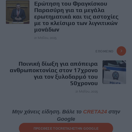
Ερώτηση του Φραγκίσκου
Παρασύρη για τα μεγάλα
ερωτηματικά και τις αστοχίες
με το κλείσιμο των λιγνιτικών
μονάδων
21 Μαΐου, 2025
ΕΠΌΜΕΝΟ
Ποινική δίωξη για απόπειρα
ανθρωποκτονίας στον 17χρονο
για τον ξυλοδαρμό του
50χρονου
21 Μαΐου, 2025
Μην χάνεις είδηση. Βάλε το
CRETA24
στην
Google
ΠΡΟΣΘΕΣΕ ΤΟ
CRETA24
ΣΤΗΝ GOOGLE