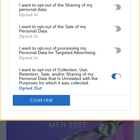
I want to opt-out of the Sharing of my
personal data.
Opted In
TRENDING
I want to opt-out of the Sale of my
Personal Data.
#
ΕΝΤΙΚ
#
ΣΥΜΜΟΡΙΑ
#
ΤΡΟΧΑΙΟ
#
ΣΕΡΡΕΣ
Opted In
I want to opt-out of processing my
Personal Data for Targeted Advertising.
Opted In
I want to opt-out of Collection, Use,
ΣΧΕΤΙΚΆ ΆΡΘΡΑ
Retention, Sale, and/or Sharing of my
Personal Data that Is Unrelated with the
Purposes for which it was collected.
Opted Out
CONFIRM