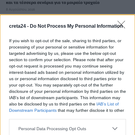
και τα τέσσερα σενάρια για το μοιραίο τροχαίο
8 Αυγούστου, 2026
creta24 -
Do Not Process My Personal Information
«Θέλω τον πατέρα μου»: 27χρονη παρέσυρε νύφη λίγες ώρες
μετά το γάμο της και ζητούσε να πάει σπίτι της
8 Αυγούστου, 2026
If you wish to opt-out of the sale, sharing to third parties, or
processing of your personal or sensitive information for
targeted advertising by us, please use the below opt-out
Μίνι χωματερή το παραλιακό μέτωπο της Νέας
section to confirm your selection. Please note that after your
Αλικαρνασσού
opt-out request is processed you may continue seeing
8 Αυγούστου, 2026
interest-based ads based on personal information utilized by
us or personal information disclosed to third parties prior to
your opt-out. You may separately opt-out of the further
Λίλα Μπακλέση: Έγινε μητέρα για πρώτη φορά
disclosure of your personal information by third parties on the
8 Αυγούστου, 2026
IAB’s list of downstream participants. This information may
also be disclosed by us to third parties on the
IAB’s List of
Downstream Participants
that may further disclose it to other
Φραγκίσκος Παρασύρης: «Πλήρης κυβερνητική αδιαφορία για
third parties.
την Κρήτη – Απορρίπτουν το αίτημα για μόνιμο πυροσβεστικό
ελικόπτερο Erickson»
Personal Data Processing Opt Outs
8 Αυγούστου, 2026