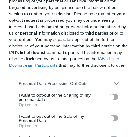
processing of your personal or sensitive information for
targeted advertising by us, please use the below opt-out
Την εκδήλωση που πλαισίωσαν ιστορικά αφιερώματα,
section to confirm your selection. Please note that after your
θεατρικά και μουσικοχορευτικά δρώμενα,
opt-out request is processed you may continue seeing
διοργάνωσαν σωματεία και σύλλογοι της Νέας
interest-based ads based on personal information utilized by
Αλικαρνασσού σε συνεργασία με την Περιφέρεια
us or personal information disclosed to third parties prior to
your opt-out. You may separately opt-out of the further
Κρήτης και το Δήμο Ηρακλείου.
disclosure of your personal information by third parties on the
Εκτός του Περιφερειάρχη Κρήτης Σταύρου Αρναουτάκη
IAB’s list of downstream participants. This information may
also be disclosed by us to third parties on the
IAB’s List of
στην εκδήλωση παραβρέθηκαν, οι Αντιπεριφερειάρχες
Downstream Participants
that may further disclose it to other
Νίκος Ξυλούρης και Γωγώ Μηλάκη, οι Βουλευτές
third parties.
Φραγκίσκος Παρασύρης και Μανόλης Συντιχάκης, οι
Αντιδήμαρχοι Νίκος Γιαλιτάκης, Στέλλα Αρχοντάκη,
Personal Data Processing Opt Outs
Αντώνης Περισυνάκης, Γιώργος Σισαμάκης και Γιάννης
I want to opt-out of the Sharing of my
Τσαπάκης, εκπρόσωποι Δημοτικών Παρατάξεων, ο
personal data.
Γενικός Πρόξενος της Ελλάδας στην Ν. Ζηλανδία Γιώργος
Opted In
Νεονάκης, ο Πρόεδρος της Δημοτικής Κοινότητας Νέας
I want to opt-out of the Sale of my
Αλικαρνασσού Αλέξανδρος Τσούλφας και οι πρώην
Personal Data.
Δήμαρχοι Νέας Αλικαρνασσού, Βαγγέλης Σισσαμάκης
Opted In
και Γιάννης Πατεράκης. Την εκδήλωση παρουσίασε η