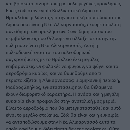
και βρίσκεται αντιμέτωπη με πολύ μεγάλες προκλήσεις.
Εμείς εδώ στον ενιαίο Καλλικρατικό Δήμο του
Ηρακλείου, μιλώντας για την ιστορική πρωτεύουσα του
Δήμου που είναι η Νέα Αλικαρνασσός, έχουμε απόλυτη
συνείδηση των προκλήσεων. Συνείδηση αυτού του
περιβάλλοντος που θέλουμε να αλλάξει σε αυτήν την
πόλη που είναι η Νέα Αλικαρνασσός. Αυτή η
πολεοδομική ενότητα, του πολεοδομικού
συγκροτήματος με το Ηράκλειο έχει μεγάλες
επιβαρύνσεις. Οι φυλακές να φύγουν, να φύγει και το
αεροδρόμιο κυρίως, και να θυμηθούμε από τι
περιστοιχίζεται η Αλικαρνασσός: Βιομηχανική περιοχή,
Μαύρος Σπήλιος, εγκαταστάσεις που θα θέλαμε να
έχουν διαφορετικό χαρακτήρα. Η ανάσα και η μεγάλη
ευκαιρία είναι προφανώς στην ανατολική μας μεριά.
Είναι το αεροδρόμιο που θα μετεγκατασταθεί και αυτό
είναι το μεγάλο στοίχημα. Εδώ θα είναι και η ευκαιρία
να ανταποδώσουμε στην Νέα Αλικαρνασσό αυτά τα
οποία οφείλουμε, διότι τίποτα δεν της χαρίστηκε. Ούτε