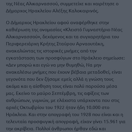
της Νέας Αλικαρνασσού, συμμετείχε και χαιρέτησε ο
Δήμαρχος Ηρακλείου Αλέξης Καλοκαιρινός.
Ο Δήμαρχος Ηρακλείου αφού αναφέρθηκε στην
καθιέρωση της ονομασίας «Κλειστό Γυμναστήριο Νέας
Αλικαρνασσού», δεχόμενος και τα συγχαρητήρια του
Περιφερειάρχη Κρήτης Σταύρου Αρναουτάκη,
ανακαλώντας τις ιστορικές μνήμες από την
εγκατάσταση των προσφύγων στο Ηράκλειο σημείωσε:
«Δεν μπορώ και εγώ να μην θυμηθώ, Να μην
ανακαλέσω μνήμες που έχουν βέβαια μεταδοθεί, είναι
γεγονότα που δεν ζήσαμε εμείς αλλά η γνώση τους
ακόμα και η αίσθηση τους είναι πολύ παρούσα μέσα
μας. Εκείνο το μαύρο Σεπτέμβρη, τις αφίξεις των
ανθρώπων, γυμνών, με ελάχιστα υπάρχοντα που στις
αρχές Οκτωβρίου του 1922 ήταν ήδη 10.000 στο
Ηράκλειο. Και στην απογραφή του 1928 που είναι και η
τελευταία προσφυγική απογραφή, είχαν γίνει 15.961 για
την ακρίβεια. Πολλοί άνθρωποι ήρθαν εδώ και