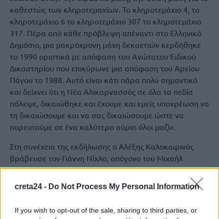
καθεστώς των κληροτεμαχίων. Το κληροτεμάχιο 4, το
κληροτεμάχιο 6 το κληροτεμάχιο 307 το κληροτεμάχιο
317. Πέρα από κάθε πρόβλεψη απέναντι στο Ελληνικό
Δημόσιο, μια μακρόχρονη μάχη δεκαετιών κερδήθηκε
το 1990 οριστικά με απόφαση του Ανώτατου Ειδικού
Δικαστηρίου που επικύρωνε μια απόφαση του Αρείου
Πάγου το 1988. Αυτό είναι κάτι πάρα πολύ σημαντικό
και δείχνει ότι η Νέα Αλικαρνασσός σε όλα τα πεδία
πάλεψε, δικαιώθηκε και έχουμε και εμείς υποχρέωση να
τη δικαιώσουμε και να σας δικαιώσουμε ώστε να
πορευτούμε σε ένα καλύτερο αύριο όλοι μαζί».
Στη συνέχεια της εκδήλωσης ο Αλέξης Καλοκαιρινός
βράβευσε τον Γιάννη Νίχλο, απόγονο του Μιχαήλ
Ελευθεριάδη, μιας σημαντικής προσωπικότητας που
διετέλεσε πρώτος πρόεδρος του Δ.Σ της ομάδας
creta24 -
Do Not Process My Personal Information
Προσφύγων, προτείνοντας και την περιοχή
εγκατάστασης και η οποία ονομάστηκε Νέα
If you wish to opt-out of the sale, sharing to third parties, or
Αλικαρνασσός.