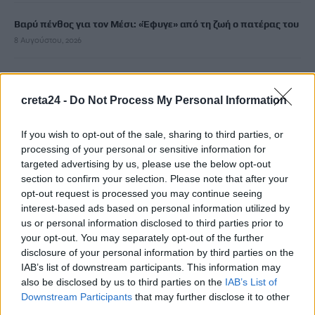
Βαρύ πένθος για τον Μέσι: «Έφυγε» από τη ζωή ο πατέρας του
8 Αυγούστου, 2026
Χανιά: Αναστάτωση από φωτιά κοντά σε σπίτια
8 Αυγούστου, 2026
creta24 -
Do Not Process My Personal Information
If you wish to opt-out of the sale, sharing to third parties, or
Σε 57χρονη γυναίκα ανήκει η σορός στον Λυκαβηττό
processing of your personal or sensitive information for
8 Αυγούστου, 2026
targeted advertising by us, please use the below opt-out
section to confirm your selection. Please note that after your
Καλοκαίρι και αλλεργίες: Πότε απαιτείται προσοχή και ποια
opt-out request is processed you may continue seeing
συμπτώματα δεν πρέπει να αγνοούμε
interest-based ads based on personal information utilized by
us or personal information disclosed to third parties prior to
8 Αυγούστου, 2026
your opt-out. You may separately opt-out of the further
disclosure of your personal information by third parties on the
Μυστράς: «Γιατί έβαλε τον πατέρα του στην κατάψυξη» – Το
IAB’s list of downstream participants. This information may
μακάβριο σχέδιο που εξετάζουν οι Αρχές
also be disclosed by us to third parties on the
IAB’s List of
Downstream Participants
that may further disclose it to other
8 Αυγούστου, 2026
third parties.