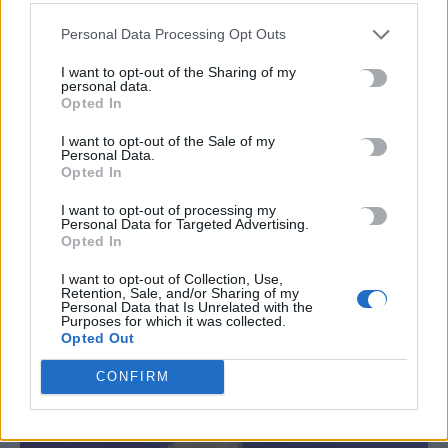
Συνελήφθη ένα ακόμη μέλος της συμμορίας του «Έντικ»
Personal Data Processing Opt Outs
8 Αυγούστου, 2026
I want to opt-out of the Sharing of my
personal data.
Opted In
TRENDING
I want to opt-out of the Sale of my
Personal Data.
#
ΦΩΤΙΑ
#
ΠΥΡΟΣΒΕΣΤΙΚΗ
#
ΛΥΚΑΒΗΤΤΟΣ
#
ΑΛΛΕΡΓΙΕΣ
Opted In
I want to opt-out of processing my
Personal Data for Targeted Advertising.
Opted In
I want to opt-out of Collection, Use,
Retention, Sale, and/or Sharing of my
ΣΧΕΤΙΚΆ ΆΡΘΡΑ
Personal Data that Is Unrelated with the
Purposes for which it was collected.
Opted Out
CONFIRM