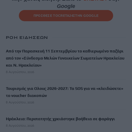
Google
ΠΡΟΣΘΕΣΕ ΤΟ
CRETA24
ΣΤΗΝ GOOGLE
ΡΟΗ ΕΙΔΗΣΕΩΝ
Από την Παρασκευή 11 Σεπτεμβρίου το καθιερωμένο παζάρι
από τον «Σύνδεσμο Μελών Γυναικείων Σωματείων Ηρακλείου
και Ν. Ηρακλείου»
8 Αυγούστου, 2026
Τουρισμός για Ολους 2026-2027: Τα SOS για να «κλειδώσετε»
το voucher διακοπών
8 Αυγούστου, 2026
Ηράκλειο: Περιπατητής χρειάστηκε βοήθεια σε φαράγγι
8 Αυγούστου, 2026