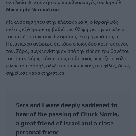
σε ηλικία 86 ετών ήταν ο πρωθυπουργός του Ισραήλ
Μπενιαμίν Νετανιάχου.
Με ανάρτησή του στην πλατφόρμα X, ο Ισραηλινός
ηγέτης εξέφρασε τη βαθιά του θλίψη για την απώλεια
του αστέρα των ταινιών δράσης. Στο μήνυμά του, ο
Νετανιάχου ανέφερε ότι τόσο ο ίδιος όσο και η σύζυγός
του, Σάρα, συγκλονίστηκαν από την είδηση του θανάτου
του Τσακ Νόρις. Τόνισε πως ο ηθοποιός υπήρξε μεγάλος
φίλος του Ισραήλ, αλλά και προσωπικός του φίλος, όπως
σημείωσε χαρακτηριστικά.
Sara and I were deeply saddened to
hear of the passing of Chuck Norris,
a great friend of Israel and a close
personal friend.