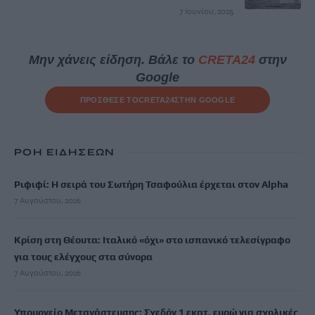
7 Ιουνίου, 2025
Μην χάνεις είδηση. Βάλε το
CRETA24
στην
Google
ΠΡΟΣΘΕΣΕ ΤΟ
CRETA24
ΣΤΗΝ GOOGLE
ΡΟΗ ΕΙΔΗΣΕΩΝ
Ριφιφί: Η σειρά του Σωτήρη Τσαφούλια έρχεται στον Alpha
7 Αυγούστου, 2026
Κρίση στη Θέουτα: Ιταλικό «όχι» στο ισπανικό τελεσίγραφο
για τους ελέγχους στα σύνορα
7 Αυγούστου, 2026
Υπουργείο Μετανάστευσης: Σχεδόν 1 εκατ. ευρώ για σχολικές