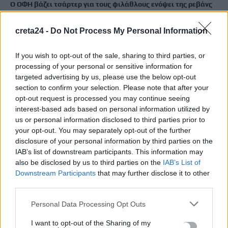
Ο ΟΦΗ βάζει τσάρτερ για τους φιλάθλους ενόψει της ρεβάνς
των playoffs του Europa League
7 Αυγούστου, 2026
creta24 -
Do Not Process My Personal Information
If you wish to opt-out of the sale, sharing to third parties, or
Δυστύχημα στις Σέρρες: «Δεν υπήρχε χρόνος για αντίδραση»,
processing of your personal or sensitive information for
λέει ο οδηγός του φορτηγού
targeted advertising by us, please use the below opt-out
7 Αυγούστου, 2026
section to confirm your selection. Please note that after your
opt-out request is processed you may continue seeing
Κρίση στη Θέουτα: Ισπανικό τελεσίγραφο στην Ιταλία για
interest-based ads based on personal information utilized by
us or personal information disclosed to third parties prior to
άρση των ελέγχων στα σύνορα
your opt-out. You may separately opt-out of the further
7 Αυγούστου, 2026
disclosure of your personal information by third parties on the
IAB’s list of downstream participants. This information may
also be disclosed by us to third parties on the
IAB’s List of
TRENDING
Downstream Participants
that may further disclose it to other
third parties.
#
ΘΕΟΥΤΑ
#
ΥΠΟΥΡΓΕΙΟ ΜΕΤΑΝΑΣΤΕΥΣΗΣ ΚΑΙ ΑΣΥΛΟΥ
#
ΣΑΟΥΔΙΚΗ ΑΡΑΒΙΑ
#
ΙΡΑΝ
Personal Data Processing Opt Outs
I want to opt-out of the Sharing of my