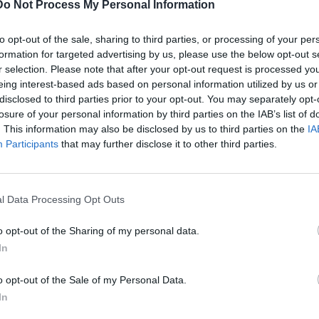
Do Not Process My Personal Information
του άνθρακα». Το έργο χρηματοδοτείται από το Ευρωπαϊκό
.
to opt-out of the sale, sharing to third parties, or processing of your per
έου εξωτερικού δικτύου μεταφοράς πόσιμου νερού στην
formation for targeted advertising by us, please use the below opt-out s
r selection. Please note that after your opt-out request is processed y
ρος τη δεξαμενή πρώην Συνδέσμου νοτιοανατολικά του
eing interest-based ads based on personal information utilized by us or
ργο προβλέπεται κατασκευή νέας δεξαμενής εξισορρόπησης
disclosed to third parties prior to your opt-out. You may separately opt-
της Αγίας Παρασκευής και η κατασκευή νέων αγωγών 3ης
losure of your personal information by third parties on the IAB’s list of
μενου ύδατος από τις υδροληψίες της Αγίας Παρασκευής.
. This information may also be disclosed by us to third parties on the
IA
τοπική διαμόρφωση του υφιστάμενου αγωγού από την
Participants
that may further disclose it to other third parties.
εισέρχεται στη νέα δεξαμενή, αλλά και η αντικατάσταση
 από το νέο αντλιοστάσιο έως την υφιστάμενη δεξαμενή
ωση του έργου υπολογίζεται ότι θα έχει επιτευχθεί
l Data Processing Opt Outs
ιάς, συνολικού μήκους 3,53 χιλιομέτρων.
o opt-out of the Sharing of my personal data.
ύ δικτύου ύδρευσης στη Δημοτική Ενότητα Επισκοπής
In
ίας για την ομαλή υδροδότηση των οικισμών μας» αναφέρει
σονήσου και πρόεδρος της ΔΕΥΑΧ κ. Ζαχαρίας Δοξαστάκης
o opt-out of the Sale of my Personal Data.
In
τρίτης γενιάς, είναι ένα σημαντικό βήμα στην κατεύθυνση