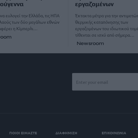
ούγεννα
εργαζομένων
να ευλογεί την Ελλάδα, τις ΗΠΑ
Έκτακτα μέτρα για την αντιμετώ
 λαούς των δύο μεγάλων εθνών
θερμικής καταπόνησης των
αφέρει η Κίμπερλι…
εργαζομένων του ιδιωτικού τομ
τίθενται σε ισχύ από σήμερα…
room
Newsroom
ΠΟΙΟΙ ΕΙΜΑΣΤΕ
ΔΙΑΦΗΜΙΣΗ
ΕΠΙΚΟΙΝΩΝΙΑ