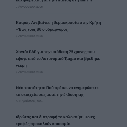
κατηγορείται για την επίθεση στη Marfin
7 Αυγούστου, 2026
Καιρός: Ανεβαίνει η θερμοκρασία στην Κρήτη
– Έως τους 36 ο υδράργυρος
7 Αυγούστου, 2026
Χανιά: ΕΔΕ για την υπόθεση 75χρονης που
έφυγε από το Αστυνομικό Τμήμα και βρέθηκε
νεκρή
7 Αυγούστου, 2026
Νέα ταυτότητα: Πού πρέπει να ενημερώσετε
τα στοιχεία σας μετά την έκδοσή της
6 Αυγούστου, 2026
Ιδρώτας και διατροφή το καλοκαίρι: Ποιες
τροφές προκαλούν κακοσμία