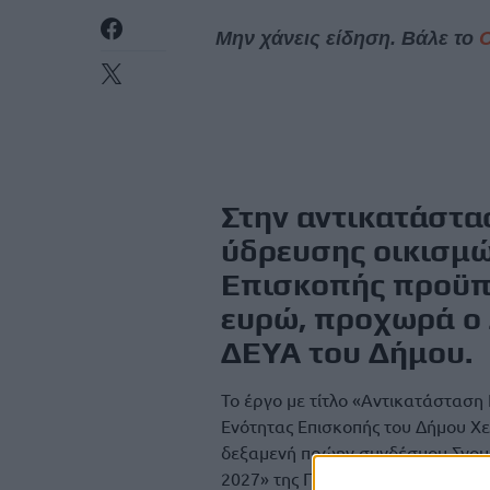
Μην χάνεις είδηση. Βάλε το
Στην αντικατάστα
ύδρευσης οικισμώ
Επισκοπής προϋπ
ευρώ, προχωρά ο
ΔΕΥΑ του Δήμου.
Το έργο με τίτλο «Αντικατάσταση
Ενότητας Επισκοπής του Δήμου Χ
δεξαμενή πρώην συνδέσμου Σγου
2027» της Περιφέρειας Κρήτης κα