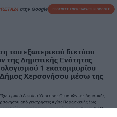
CRETA24
στην Google
ΠΡΟΣΘΕΣΕ ΤΟ
CRETA24
ΣΤΗΝ GOOGLE
ση του εξωτερικού δικτύου
ν της Δημοτικής Ενότητας
ολογισμού 1 εκατομμυρίου
 Δήμος Χερσονήσου μέσω της
 Εξωτερικού Δικτύου Ύδρευσης Οικισμών της Δημοτικής
ερσονήσου από γεωτρήσεις Αγίας Παρασκευής έως
ροκεφαλίου» εντάσσεται στο πρόγραμμα «Κρήτη 2021 –
ι στην προτεραιότητα «Στήριξη της πράσινης ανάπτυξης και