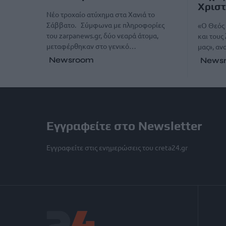
Χριστ
Νέο τροχαίο ατύχημα στα Χανιά το
Σάββατο. Σύμφωνα με πληροφορίες
«Ο Θεός 
του zarpanews.gr, δύο νεαρά άτομα,
και τους
μεταφέρθηκαν στο γενικό…
μας», αν
Newsroom
News
Εγγραφείτε στο Newsletter
Εγγραφείτε στις ενημερώσεις του creta24.gr