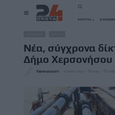
ΚΡΗΤΗ
ΚΟΙΝΩΝ
Home
Άρθρα
Νέα, σύγχρονα δίκτυα υδροδότησης στ
ΚΟΙΝΩΝΙΑ
ΚΡΗΤΗ
Νέα, σύγχρονα δί
Δήμο Χερσονήσου
Newsroom
15 Μαΐου, 2025
05:59
Διαβά