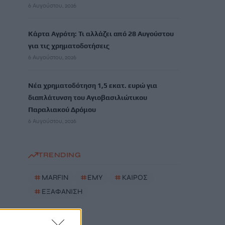
6 Αυγούστου, 2026
Κάρτα Αγρότη: Τι αλλάζει από 28 Αυγούστου
για τις χρηματοδοτήσεις
6 Αυγούστου, 2026
Νέα χρηματοδότηση 1,5 εκατ. ευρώ για
διαπλάτυνση του Αγιοβασιλιώτικου
Παραλιακού Δρόμου
6 Αυγούστου, 2026
TRENDING
#
MARFIN
#
ΕΜΥ
#
ΚΑΙΡΟΣ
#
ΕΞΑΦΑΝΙΣΗ