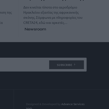
Δεν κινείται τίποτα στο αεροδρόμιο
Ηρακλείου εξαιτίας της αφρικανικής
πιση της
σκόνης. Σύμφωνα με πληροφορίες του
CRETA24, εδώ και αρκετές…
έα
Newsroom
SUBSCRIBE
Designed & Developed by
Advance Services
Web