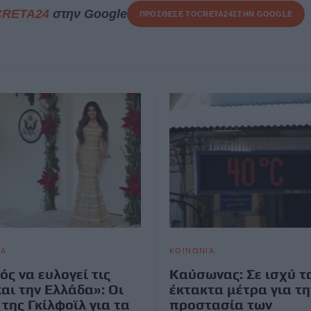
CRETA24
στην Google
ΠΡΟΣΘΕΣΕ ΤΟ
CRETA24
ΣΤΗΝ GOOGLE
ΙΑ
ΚΟΙΝΩΝΙΑ
ός να ευλογεί τις
Καύσωνας: Σε ισχύ τ
αι την Ελλάδα»: Οι
έκτακτα μέτρα για τη
 της Γκίλφοϊλ για τα
προστασία των