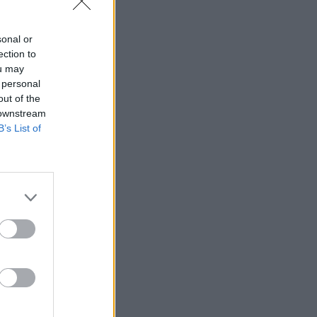
sonal or
ection to
ou may
 personal
out of the
 downstream
B’s List of