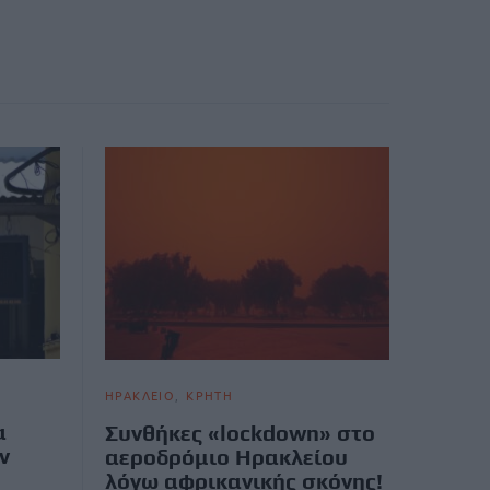
ΗΡΑΚΛΕΙΟ
ΚΡΗΤΗ
α
Συνθήκες «lockdown» στο
ν
αεροδρόμιο Ηρακλείου
λόγω αφρικανικής σκόνης!