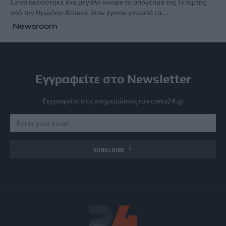
Σα να ακούστηκε ένα μεγάλο «ουφ» το απόγευμα της Τετάρτης
από την Ηρώδου Αττικού όταν έγιναν γνωστά τα…
Newsroom
Εγγραφείτε στο Newsletter
Εγγραφείτε στις ενημερώσεις του creta24.gr
SUBSCRIBE