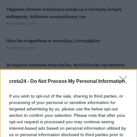
18χρονος έσπασε παγκόσμιο ρεκόρ ως ο νεότερος άνδρας
καθηγητής -Διδάσκει συνομηλίκους του
8 Αυγούστου, 2026
Πότε θα πληρωθούν οι συντάξεις Σεπτεμβρίου
8 Αυγούστου, 2026
Τα κύματα καύσωνα στην Ιταλία, τη Γαλλία και την Ισπανία
θα αλλάξουν τη γεύση των ευρωπαϊκών κρασιών
8 Αυγούστου, 2026
creta24 -
Do Not Process My Personal Information
If you wish to opt-out of the sale, sharing to third parties, or
Λεύκανση δοντιών: Συμβουλές ειδικών για ένα πιο λαμπερό
processing of your personal or sensitive information for
χαμόγελο
targeted advertising by us, please use the below opt-out
8 Αυγούστου, 2026
section to confirm your selection. Please note that after your
opt-out request is processed you may continue seeing
interest-based ads based on personal information utilized by
TRENDING
us or personal information disclosed to third parties prior to