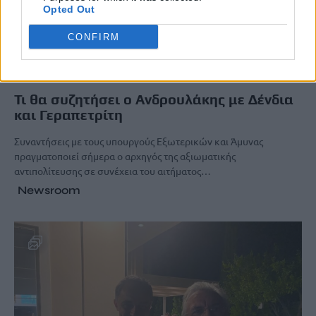
Opted Out
CONFIRM
OFF THE RECORD
Τι θα συζητήσει ο Ανδρουλάκης με Δένδια
και Γεραπετρίτη
Συναντήσεις με τους υπουργούς Εξωτερικών και Άμυνας
πραγματοποιεί σήμερα ο αρχηγός της αξιωματικής
αντιπολίτευσης σε συνέχεια του αιτήματος…
Newsroom