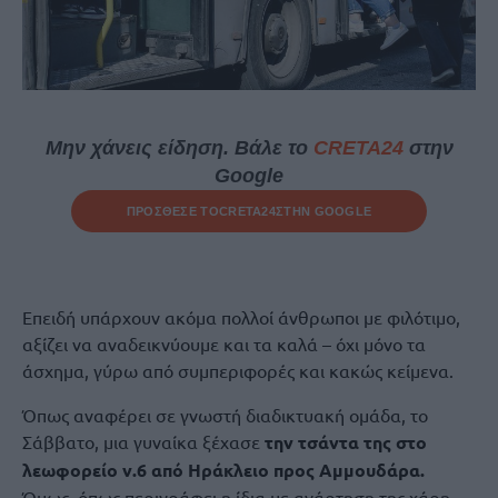
Μην χάνεις είδηση. Βάλε το
CRETA24
στην
Google
ΠΡΟΣΘΕΣΕ ΤΟ
CRETA24
ΣΤΗΝ GOOGLE
Επειδή υπάρχουν ακόμα πολλοί άνθρωποι με φιλότιμο,
αξίζει να αναδεικνύουμε και τα καλά – όχι μόνο τα
άσχημα, γύρω από συμπεριφορές και κακώς κείμενα.
Όπως αναφέρει σε γνωστή διαδικτυακή ομάδα, το
Σάββατο, μια γυναίκα ξέχασε
την τσάντα της στο
λεωφορείο ν.6 από Ηράκλειο προς Αμμουδάρα.
Όμως, όπως περιγράφει η ίδια με ανάρτηση της χάρη