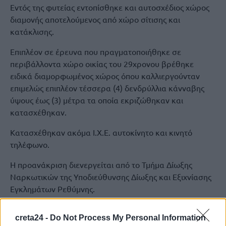
Εντός της φυτείας εντοπίσθηκε και αυτοσχέδιος χώρος
διαμονής αποτελούμενος από χώρο σίτισης και
κατάκλισης.
Επιπλέον σε έρευνα που πραγματοποιήθηκε σε
περιβάλλοντα χώρο οικίας του 29χρονου βρέθηκε
ειδικά διαμορφωμένος χώρος όπου καλλιεργούνταν
επιμελώς επιπλέον τέσσερα (4) δενδρύλλια κάνναβης
ύψους έως (3) μέτρα τα οποία εκριζώθηκαν και
κατασχέθηκαν.
Κατασχέθηκαν ακόμα Ι.Χ.Ε. αυτοκίνητο και κινητό
τηλέφωνο.
Η προανάκριση διενεργείται από το Τμήμα Δίωξης
Ναρκωτικών της Υποδιεύθυνσης Δίωξης και Εξιχνίασης
Εγκλημάτων Ρεθύμνης.
creta24 -
Do Not Process My Personal Information
ΚΑΝΝΑΒΗ
ΜΥΛΟΠΟΤΑΜΟΣ