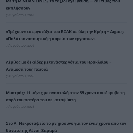
Με τη MINOAN LINES, το ταξίδι έχει γεύση — και τιμές που
εκπλήσσουν
7 Αυγούστου, 2026
«Τρέχουν» τα εργοτάξια του ΒΟΑΚ σε όλη την Κρήτη – Δήμας:
«Πολύ ικανοποιητική η πορεία των εργασιών»
7 Αυγούστου, 2026
Λέμβος με δεκάδες μετανάστες νότια του Ηρακλείου –
Ανάμεσά τους παιδιά
7 Αυγούστου, 2026
Μυστράς: 11 μήνες με αναστολή στον 55χρονο που έκρυβε τη
σορό του πατέρα του σε καταψύκτη
7 Αυγούστου, 2026
Στο Α΄ Νεκροταφείο το μνημόσυνο για τον έναν χρόνο από τον
θάνατο της Λένας Σαμαρά