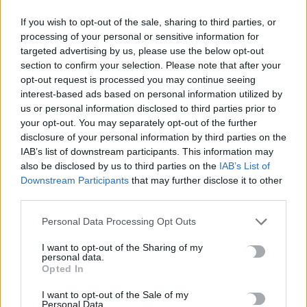
If you wish to opt-out of the sale, sharing to third parties, or
processing of your personal or sensitive information for
targeted advertising by us, please use the below opt-out
ΠΡΟΗΓΟΎΜΕΝΟ
section to confirm your selection. Please note that after your
opt-out request is processed you may continue seeing
«Δε θα έχουμε αρνιά και
interest-based ads based on personal information utilized by
κατσίκια στην Κρήτη» - Οι
us or personal information disclosed to third parties prior to
κτηνοτρόφοι ζητούν συνάντηση
your opt-out. You may separately opt-out of the further
με Μητσοτάκη
disclosure of your personal information by third parties on the
IAB’s list of downstream participants. This information may
16 Σεπτεμβρίου, 2025
also be disclosed by us to third parties on the
IAB’s List of
Downstream Participants
that may further disclose it to other
ΕΠΌΜΕΝΟ
third parties.
Ένα βουνό "μετακομίζει" στην
Personal Data Processing Opt Outs
παραλιακή του Ηρακλείου
I want to opt-out of the Sharing of my
16 Σεπτεμβρίου, 2025
personal data.
Opted In
I want to opt-out of the Sale of my
Μην χάνεις είδηση. Βάλε το
CRETA24
στην
Personal Data.