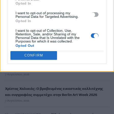
Google
Opted In
ΠΡΟΣΘΕΣΕ ΤΟ
CRETA24
ΣΤΗΝ GOOGLE
I want to opt-out of processing my
Personal Data for Targeted Advertising.
Opted In
I want to opt-out of Collection, Use,
ΡΟΗ ΕΙΔΗΣΕΩΝ
Retention, Sale, and/or Sharing of my
Personal Data that Is Unrelated with the
Purposes for which it was collected.
Νέος πνιγμός σε παραλία των Χανίων – Νεκρή 65χρονη
Opted Out
7 Αυγούστου, 2026
CONFIRM
Πολύ υψηλός ο κίνδυνος εκδήλωσης πυρκαγιάς: Σε
κατάσταση Red Code το Σάββατο η Κρήτη
7 Αυγούστου, 2026
Χρίστος Χαλικιάς: Ο βραβευμένος εικαστικός καλλιτέχνης
και συγγραφέας συμμετέχει στην Berlin Art Week 2026
7 Αυγούστου, 2026