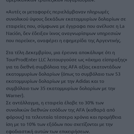
«Αυτές οι μεταφορές περιελάμβαναν πληρωμές
συνολικού ύψους δεκάδων εκατομμυρίων δολαρίων σε
εταιρείες που, σύμφωνα με έγγραφα που ανέλυσε η La
Nación, δεν έδειξαν ίχνος αναγνωρίσιμων υπηρεσιών
που παρείχε», αναφέρει η εφημερίδα της Αργεντινής.
Στα τέλη Δεκεμβρίου, μια έρευνα αποκάλυψε ότι η
TourProdEnter LLC λειτουργούσε ως «όχημα είσπραξης»
για τα διεθνή συμβόλαια της AFA αξίας εκατοντάδων
εκατομμυρίων δολαρίων (όπως το συμβόλαιο των 53
εκατομμυρίων δολαρίων με την Adidas και το
συμβόλαιο των 35 εκατομμυρίων δολαρίων με την
Warner).
Σε αντάλλαγμα, η εταιρεία έλαβε το 30% των
συνολικών διεθνών εσόδων της AFA (καθαρά από
φόρους) τα τελευταία τέσσερα χρόνια και προμήθεια
ίση με το 10% των εξόδων που σχετίζονται με την
εφοδιαστική αυτών των επιχειρήσεων.