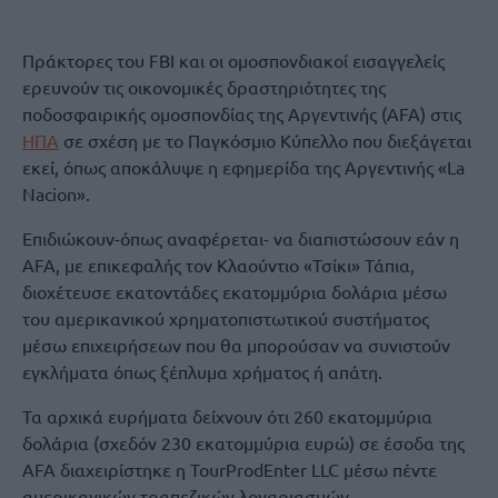
Πράκτορες του FBI και οι ομοσπονδιακοί εισαγγελείς
ερευνούν τις οικονομικές δραστηριότητες της
ποδοσφαιρικής ομοσπονδίας της Αργεντινής (AFA) στις
ΗΠΑ
σε σχέση με το Παγκόσμιο Κύπελλο που διεξάγεται
εκεί, όπως αποκάλυψε η εφημερίδα της Αργεντινής «La
Nacion».
Επιδιώκουν-όπως αναφέρεται- να διαπιστώσουν εάν η
AFA, με επικεφαλής τον Κλαούντιο «Τσίκι» Τάπια,
διοχέτευσε εκατοντάδες εκατομμύρια δολάρια μέσω
του αμερικανικού χρηματοπιστωτικού συστήματος
μέσω επιχειρήσεων που θα μπορούσαν να συνιστούν
εγκλήματα όπως ξέπλυμα χρήματος ή απάτη.
Τα αρχικά ευρήματα δείχνουν ότι 260 εκατομμύρια
δολάρια (σχεδόν 230 εκατομμύρια ευρώ) σε έσοδα της
AFA διαχειρίστηκε η TourProdEnter LLC μέσω πέντε
αμερικανικών τραπεζικών λογαριασμών.