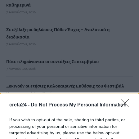
καθημερινά
7 Αυγούστου, 2026
Σε εξέλιξη οι δηλώσεις Πόθεν Έσχες – Αναλυτικά η
διαδικασία
7 Αυγούστου, 2026
Πότε πληρώνονται οι συντάξεις Σεπτεμβρίου
7 Αυγούστου, 2026
Ξεκινούν οι ετήσιες Καλοκαιρινές Εκθέσεις του Φεστιβάλ
Κινηματογράφου Χανίων
7 Αυγούστου, 2026
creta24 -
Do Not Process My Personal Information
Ισπανία: Απολιθώματα αποκαλύπτουν ότι οι πρώτοι
If you wish to opt-out of the sale, sharing to third parties, or
Ευρωπαίοι ίσως ασκούσαν κανιβαλισμό
processing of your personal or sensitive information for
7 Αυγούστου, 2026
targeted advertising by us, please use the below opt-out