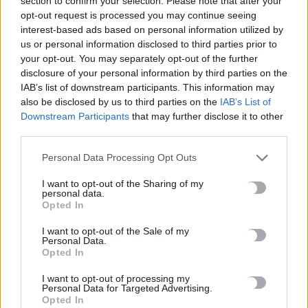
section to confirm your selection. Please note that after your
opt-out request is processed you may continue seeing
Σοκαριστικές αποκαλύψεις του FBI μετά το Μουντιάλ: «Θα
interest-based ads based on personal information utilized by
ανατινάξω τον Μέσι με τέσσερις βόμβες»
us or personal information disclosed to third parties prior to
7 Αυγούστου, 2026
your opt-out. You may separately opt-out of the further
disclosure of your personal information by third parties on the
IAB’s list of downstream participants. This information may
ΗΠΑ: Δασκάλα χορού κατηγορείται για σεξουαλική
also be disclosed by us to third parties on the
IAB’s List of
κακοποίηση δύο ανήλικων μαθητών της
Downstream Participants
that may further disclose it to other
7 Αυγούστου, 2026
third parties.
Personal Data Processing Opt Outs
Το Ελληνικό Μεσογειακό Πανεπιστήμιο εκδίδει ηλεκτρονικά
τα Πρακτικά του Διεπιστημονικού Συνεδρίου «Ρένα
I want to opt-out of the Sharing of my
personal data.
Κυριακού»
Opted In
7 Αυγούστου, 2026
I want to opt-out of the Sale of my
Personal Data.
Opted In
ΔΕΕΠ (ΝΟΔΕ) Ηρακλείου: Με έργα η κυβέρνηση Μητσοτάκη
οδηγεί την Κρήτη στο μέλλον
I want to opt-out of processing my
7 Αυγούστου, 2026
Personal Data for Targeted Advertising.
Opted In