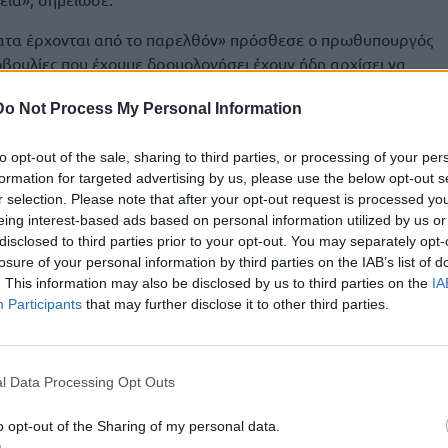
ατα έρχονται από το παρελθόν» πρόσθεσε ο πρωθυπουργός
βουλίες που έχουμε δρομολογήσει έχουν ήδη αρχίσει να
Do Not Process My Personal Information
αφορά στις προσπάθειες της κυβέρνησης για στήριξη της
ύσεων και των θέσεων εργασίας. «Κάθε μεγάλη επένδυση
to opt-out of the sale, sharing to third parties, or processing of your per
ά σε περιοχές που έχουν επηρεαστεί από την
formation for targeted advertising by us, please use the below opt-out s
r selection. Please note that after your opt-out request is processed y
eing interest-based ads based on personal information utilized by us or
τού και στον ΟΠΕΚΕΠΕ»
disclosed to third parties prior to your opt-out. You may separately opt-
losure of your personal information by third parties on the IAB’s list of
. This information may also be disclosed by us to third parties on the
IA
ον ΟΠΕΚΕΠΕ, ο πρωθυπουργός σημείωσε ότι θέση της
Participants
that may further disclose it to other third parties.
ντού και στον ΟΠΕΚΕΠΕ».
ναμίες ενός συστήματος αγροτικών πληρωμών και είπαμε
ε αυτό τον γόρδιο δεσμό θα τον κόψουμε και θα
l Data Processing Opt Outs
α τον πάμε στην ΑΑΔΕ», είπε.
o opt-out of the Sharing of my personal data.
μας να αποζημιώνονται στην ώρα τους και να εξαλείψουμε