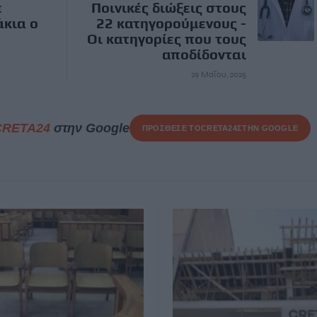
ε
Ποινικές διώξεις στους
άκια ο
22 κατηγορούμενους -
Οι κατηγορίες που τους
αποδίδονται
29 Μαΐου, 2025
CRETA24
στην Google
ΠΡΟΣΘΕΣΕ ΤΟ
CRETA24
ΣΤΗΝ GOOGLE