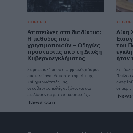
ΚΟΙΝΩΝΙΑ
ΚΟΙΝΩΝ
Απατεώνες στο διαδίκτυο:
Δίκη 
Η μέθοδος που
Εισαγ
χρησιμοποιούν – Οδηγίες
του 
προστασίας από τη Δίωξη
εγκλη
Κυβερνοεγκλήματος
ήταν 
Σε μια εποχή όπου ο ψηφιακός κόσμος
Στη δολ
αποτελεί αναπόσπαστο κομμάτι της
Παύλου 
καθημερινότητάς μας,
αναφέρθ
οι κυβερνοαπειλές αυξάνονται και
σημεριν
εξελίσσονται με εντυπωσιακούς…
News
Newsroom