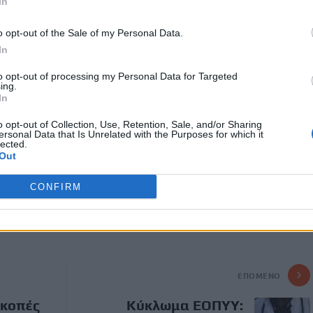
In
εργαστούμε με οποιονδήποτε φορέα για να το κάνουμε αυτό
o opt-out of the Sale of my Personal Data.
In
Πρωθυπουργού ήταν ο αρχαιολογικός χώρος της Ερέτριας.
to opt-out of processing my Personal Data for Targeted
 την υπουργό Πολιτισμού Λίνα Μςνδώνη και έγινε δεκτός
ing.
υς. Η επίσκεψή του πρωθυπουργού ξεκίνησε από τον
In
 όπου ξεναγήθηκε και ενημερώθηκε για τα σημαντικά
o opt-out of Collection, Use, Retention, Sale, and/or Sharing
 για τις παρεμβάσεις που προγραμματίζονται για την
ersonal Data that Is Unrelated with the Purposes for which it
lected.
Out
γού θα είναι το εργοστάσιο της ΑΓΕΤ Ηρακλής στο
CONFIRM
λετή θεμελίωσης του καινοτόμου έργου δέσμευσης και
ρακα, συνολικού ύψους 300 εκατομμυρίων ευρώ.
ΕΠΌΜΕΝΟ
ακοπές
Κύκλωμα ΕΟΠΥΥ: