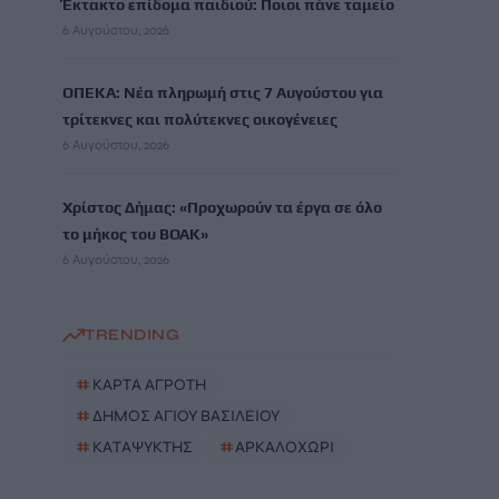
Έκτακτο επίδομα παιδιού: Ποιοι πάνε ταμείο
6 Αυγούστου, 2026
ΟΠΕΚΑ: Νέα πληρωμή στις 7 Αυγούστου για
τρίτεκνες και πολύτεκνες οικογένειες
6 Αυγούστου, 2026
Χρίστος Δήμας: «Προχωρούν τα έργα σε όλο
το μήκος του ΒΟΑΚ»
6 Αυγούστου, 2026
TRENDING
#
ΚΑΡΤΑ ΑΓΡΟΤΗ
#
ΔΗΜΟΣ ΑΓΙΟΥ ΒΑΣΙΛΕΙΟΥ
#
ΚΑΤΑΨΥΚΤΗΣ
#
ΑΡΚΑΛΟΧΩΡΙ