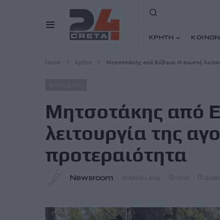
ΚΡΗΤΗ
ΚΟΙΝΩΝ
Home
Άρθρα
Μητσοτάκης από Εύβοια: Η σωστή λειτο
ΚΟΙΝΩΝΙΑ
Μητσοτάκης από Ε
λειτουργία της αγ
προτεραιότητα
Newsroom
29 Μαΐου, 2025
10:07
Διαβά