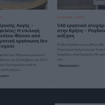
ΙΑ
ΚΟΙΝΩΝΙΑ
ΚΡΗΤΗ
Χρυσής Αυγής –
540 εργατικά ατυχή
γελέας: Η επιλογή
στην Κρήτη – Ραγδαί
Παύλου Φύσσα από
αύξηση
ματική οργάνωση δεν
Η 28η Απριλίου έχει καθιερωθεί
τυχαία
Παγκόσμια Ημέρα για την Υγεία 
Ασφάλεια στην Εργασία. Με αφ
οφονία του 34χρονου μουσικού
την…
Φύσσα τον Σεπτέμβριο του 2013
ηκε λεπτομερώς κατά τη
Newsroom
ή τρίτη ημέρα…
room