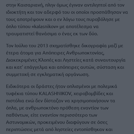
στην Καισαριανή, πλην όμως έγιναν αντιληπτοί από τον
ιδιοκτήτη και τον αδερφό του οι οποίοι προσπάθησαν να
τους αποτρέψουν και ο εν λόγω τους πυροβόλησε με
όπλο τύπου «kalasnikov» με αποτέλεσμα να
τραυματιστεί θανάσιμα ο ένας εκ των δύο.
Τον Ιούλιο του 2013 σχηματίσθηκε δικογραφία μαζί με
έτερα άτομα για Απόπειρες Ανθρωποκτονίας,
Διακεκριμένες Κλοπές και Ληστείες κατά συναυτουργία
και κατ’ επάγγελμα και απόπειρες αυτών, σύσταση και
συμμετοχή σε εγκληματική οργάνωση.
Ειδικότερα οι δράστες ήταν οπλισμένοι με πολεμικά
τυφέκια τύπου KALASHNIKOV, χειροβομβίδες και
πιστόλια ενώ δεν δίσταζαν να χρησιμοποιήσουν τα
όπλα, με ανθρωποκτόνο πρόθεση εναντίον των
παθόντων, είτε εναντίον περισσότερο των
Αστυνομικών, προκειμένου διαφύγουν σε όσες
περιπτώσεις μετά από ληστείες εντοπίσθηκαν και