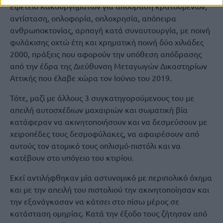
Εφετείο Κακουργημάτων για απόδραση κρατουμένων,
αντίσταση, οπλοφορία, οπλοχρησία, απόπειρα
ανθρωποκτονίας, αρπαγή κατά συναυτουργία, με ποινή
φυλάκισης οχτώ έτη και χρηματική ποινή δύο χιλιάδες
2000, πράξεις που αφορούν την υπόθεση απόδρασης
από την έδρα της Διεύθυνση Μεταγωγών Δικαστηρίων
Αττικής που έλαβε χώρα τον Ιούνιο του 2019.
Τότε, μαζί με άλλους 3 συγκατηγορούμενους του με
απειλή αυτοσχέδιων μαχαιριών και σωματική βία
κατάφεραν να ακινητοποιήσουν και να δεσμεύσουν με
χειροπέδες τους δεσμοφύλακες, να αφαιρέσουν από
αυτούς τον ατομικό τους οπλισμό-πιστόλι και να
κατέβουν στο υπόγειο του κτιρίου.
Εκεί αντιλήφθηκαν μία αστυνομικό με περιπολικό όχημα
και με την απειλή του πιστολιού την ακινητοποίησαν και
την εξανάγκασαν να κάτσει στο πίσω μέρος σε
κατάσταση ομηρίας. Κατά την έξοδο τους ζήτησαν από