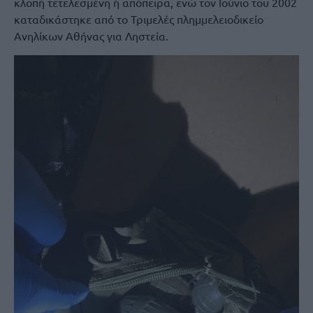
κλοπή τετελεσμένη ή απόπειρα, ενώ τον Ιούνιο του 2002
καταδικάστηκε από το Τριμελές πλημμελειοδικείο
Ανηλίκων Αθήνας για Ληστεία.