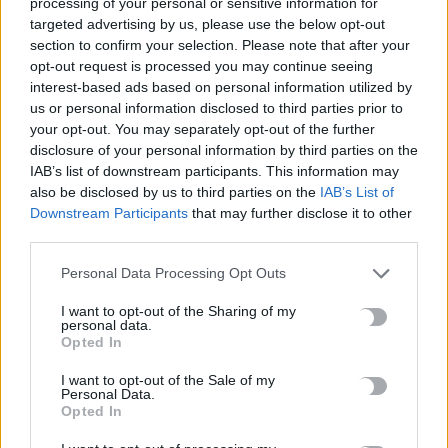
processing of your personal or sensitive information for
targeted advertising by us, please use the below opt-out
Νέα άφιξη μεταναστών στην Κρήτη: 58 άτομα έφτασαν με
section to confirm your selection. Please note that after your
λέμβο στον Τσούτσουρα
opt-out request is processed you may continue seeing
7 Αυγούστου, 2026
interest-based ads based on personal information utilized by
us or personal information disclosed to third parties prior to
your opt-out. You may separately opt-out of the further
TRENDING
disclosure of your personal information by third parties on the
IAB’s list of downstream participants. This information may
#
ΓΟΝΙΚΕΣ ΠΑΡΟΧΕΣ
#
ΑΦΟΡΟΛΟΓΗΤΟ
#
ΡΑΝΤΑΡ
also be disclosed by us to third parties on the
IAB’s List of
#
ΑΕΡΟΔΡΟΜΙΟ ΚΑΣΤΕΛΛΙΟΥ
Downstream Participants
that may further disclose it to other
third parties.
Personal Data Processing Opt Outs
I want to opt-out of the Sharing of my
personal data.
ΣΧΕΤΙΚΆ ΆΡΘΡΑ
Opted In
I want to opt-out of the Sale of my
Personal Data.
Opted In