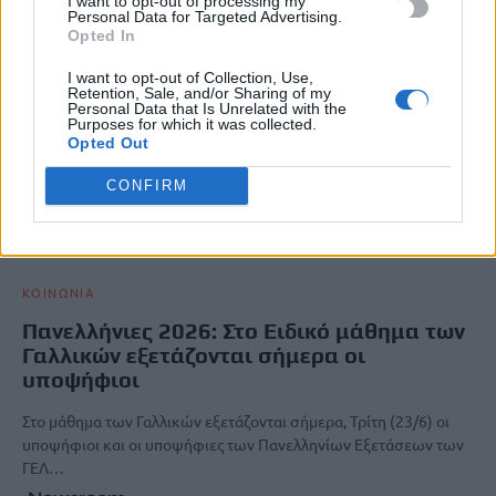
I want to opt-out of processing my
Personal Data for Targeted Advertising.
Opted In
I want to opt-out of Collection, Use,
Retention, Sale, and/or Sharing of my
Personal Data that Is Unrelated with the
Purposes for which it was collected.
Opted Out
CONFIRM
ΚΟΙΝΩΝΙΑ
Πανελλήνιες 2026: Στο Ειδικό μάθημα των
Γαλλικών εξετάζονται σήμερα οι
υποψήφιοι
Στο μάθημα των Γαλλικών εξετάζονται σήμερα, Τρίτη (23/6) οι
υποψήφιοι και οι υποψήφιες των Πανελληνίων Εξετάσεων των
ΓΕΛ…