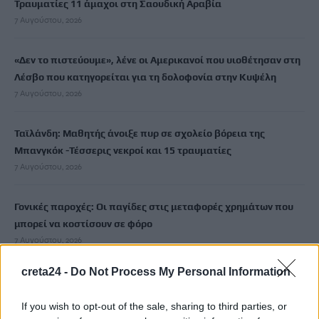
Τραυματίες 11 άμαχοι στη Σαουδική Αραβία
7 Αυγούστου, 2026
«Δεν το πιστεύουμε», λένε οι Αμερικανοί που υιοθέτησαν στη
Λέσβο που κατηγορείται για τη δολοφονία στην Κυψέλη
7 Αυγούστου, 2026
Ταϊλάνδη: Μαθητής άνοιξε πυρ σε σχολείο βόρεια της
Μπανγκόκ -Τέσσερις νεκροί και 15 τραυματίες
7 Αυγούστου, 2026
Γονικές παροχές: Οι παγίδες στις μεταφορές χρημάτων που
μπορεί να κοστίσουν σε φόρο
7 Αυγούστου, 2026
creta24 -
Do Not Process My Personal Information
Αεροδρόμιο Καστελλίου: Σήμερα οι υπογραφές για τα ραντάρ
7 Αυγούστου, 2026
If you wish to opt-out of the sale, sharing to third parties, or