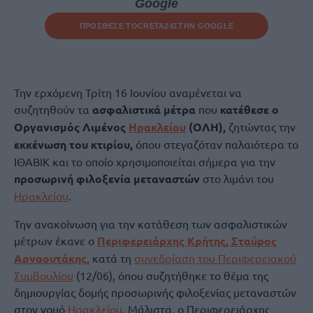
Google
ΠΡΟΣΘΕΣΕ ΤΟ
CRETA24
ΣΤΗΝ GOOGLE
Την ερχόμενη Τρίτη 16 Ιουνίου αναμένεται να
συζητηθούν τα
ασφαλιστικά μέτρα
που
κατέθεσε ο
Οργανισμός Λιμένος
Ηρακλείου
(ΟΛΗ),
ζητώντας την
εκκένωση του κτιρίου,
όπου στεγαζόταν παλαιότερα το
ΙΘΑΒΙΚ και το οποίο χρησιμοποιείται σήμερα για την
προσωρινή φιλοξενία
μεταναστών
στο λιμάνι του
Ηρακλείου
.
Την ανακοίνωση για την κατάθεση των ασφαλιστικών
μέτρων έκανε ο
Περιφερειάρχης Κρήτης, Σταύρος
Αρναουτάκης,
κατά τη
συνεδρίαση του Περιφερειακού
Συμβουλίου
(12/06), όπου συζητήθηκε το θέμα της
δημιουργίας δομής προσωρινής φιλοξενίας μεταναστών
στον νομό
Ηρακλείου
. Μάλιστα, ο Περιφερειάρχης