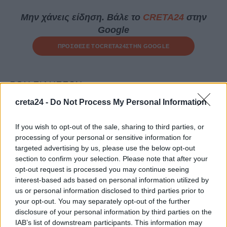
Μην χάνεις είδηση. Βάλε το
CRETA24
στην
Google
ΠΡΟΣΘΕΣΕ ΤΟ
CRETA24
ΣΤΗΝ GOOGLE
ΡΟΗ ΕΙΔΗΣΕΩΝ
creta24 -
Do Not Process My Personal Information
Δεκαπενταύγουστος: Πώς θα πληρωθούν όσοι εργαστούν –
Αναλυτικά οι αργίες του έτους
If you wish to opt-out of the sale, sharing to third parties, or
8 Αυγούστου, 2026
processing of your personal or sensitive information for
targeted advertising by us, please use the below opt-out
section to confirm your selection. Please note that after your
«Ergani app»: Νέα εφαρμογή για εργοδότες – Πώς θα κάνετε
opt-out request is processed you may continue seeing
πρόσληψη μέσω κινητού
interest-based ads based on personal information utilized by
8 Αυγούστου, 2026
us or personal information disclosed to third parties prior to
your opt-out. You may separately opt-out of the further
Χανιά: Δίκτυο περισσότερων από 60 κρηνών προσφέρει
disclosure of your personal information by third parties on the
IAB’s list of downstream participants. This information may
δωρεάν πόσιμο νερό σε δημόσιους χώρους