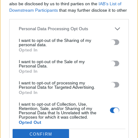
also be disclosed by us to third parties on the
IAB’s List of
8 Αυγούστου, 2026
Downstream Participants
that may further disclose it to other
third parties.
Δύο συναυλίες του Νίκου Ανδρουλάκη στο Ηράκλειο
Personal Data Processing Opt Outs
8 Αυγούστου, 2026
I want to opt-out of the Sharing of my
personal data.
“Έρθεις δεν έρθεις…θα σ”αγκαλιάζω”: Συναυλία αγάπης στις
Opted In
24 Αυγούστου στο ΕΛ.ΜΕ.ΠΑ.
8 Αυγούστου, 2026
I want to opt-out of the Sale of my
Personal Data.
Opted In
Από την Παρασκευή 11 Σεπτεμβρίου το καθιερωμένο παζάρι
I want to opt-out of processing my
από τον «Σύνδεσμο Μελών Γυναικείων Σωματείων Ηρακλείου
Personal Data for Targeted Advertising.
Opted In
και Ν. Ηρακλείου»
8 Αυγούστου, 2026
I want to opt-out of Collection, Use,
Retention, Sale, and/or Sharing of my
Personal Data that Is Unrelated with the
Purposes for which it was collected.
Τουρισμός για Ολους 2026-2027: Τα SOS για να «κλειδώσετε»
Opted Out
το voucher διακοπών
8 Αυγούστου, 2026
CONFIRM