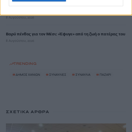
Ηράκλειο: Περιπατητής χρειάστηκε βοήθεια σε φαράγγι
8 Αυγούστου, 2026
Βαρύ πένθος για τον Μέσι: «Έφυγε» από τη ζωή ο πατέρας του
8 Αυγούστου, 2026
TRENDING
#
ΔΗΜΟΣ ΧΑΝΙΩΝ
#
ΣΥΝΑΥΛΙΕΣ
#
ΣΥΝΑΥΛΙΑ
#
ΠΑΖΑΡΙ
ΣΧΕΤΙΚΆ ΆΡΘΡΑ