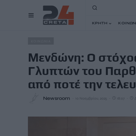
ΚΡΗΤΗ
ΚΟΙΝΩΝ
Home
Άρθρα
Μενδώνη: Ο στόχος για επιστροφή των Γ
ΚΟΙΝΩΝΙΑ
Μενδώνη: Ο στόχο
Γλυπτών του Παρθε
από ποτέ την τελε
Newsroom
10 Νοεμβρίου, 2025
18:07