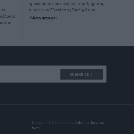
προχώρησαν αστυνομικοί του Τμήματος
Δίωξης και Εξιχνίασης Εγκλημάτων…
 να
 κάλαντα
Newsroom
ύτσια.
SUBSCRIBE
Designed & Developed by
Advance Services
Web