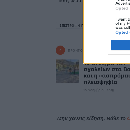
ποτέ, μέσα στην 50ετία».
Advertis
Opted 
I want t
of my P
ΕΠΙΣΤΡΟΦΗ ΓΛΥΠΤΩΝ ΠΑΡΘΕΝΩΝΑ
was col
Opted 
ΠΡΟΗΓΟΎΜΕΝΟ
Το άνοιγμα των
σχολείων στα Βο
και η «ασπρόμα
πλειοψηφία
10 Νοεμβρίου, 2025
Μην χάνεις είδηση. Βάλε το