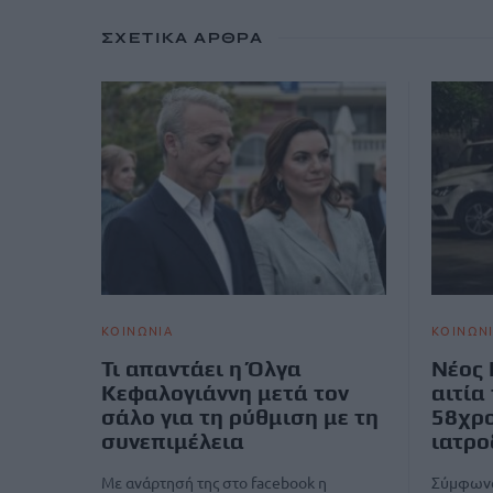
ΣΧΕΤΙΚΆ ΆΡΘΡΑ
ΚΟΙΝΩΝΙΑ
ΚΟΙΝΩΝ
Τι απαντάει η Όλγα
Νέος 
Κεφαλογιάννη μετά τον
αιτία
σάλο για τη ρύθμιση με τη
58χρο
συνεπιμέλεια
ιατρο
Με ανάρτησή της στο facebook η
Σύμφωνα