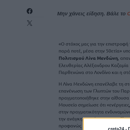
Μην χάνεις είδηση. Βάλε το
«Ο στόχος μας για την επιστροφή
παρά ποτέ, μέσα στην 50ετία» υπ
Πολιτισμού Λίνα Μενδώνη
, απα
Ελευθερίας Αλέξανδρου Καζαμία μ
Παρθενώνα στο Λονδίνο και η στά
Η Λίνα Μενδώνη επανέλαβε τη στα
επανένωση των Γλυπτών του Παρ
πραγματοποιήθηκε στην αίθουσα
Μουσείο σημείωσε ότι «ενέργειες
στην πραγματικότητα ενδυναμώνου
την ανάγκη επανένωσης των Γλυπτ
προφανώς είναι σε αντίθετη κατε
creta24 -