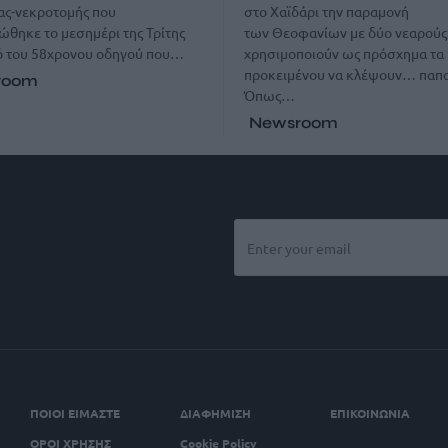
ας-νεκροτομής που
στο Χαϊδάρι την παραμονή
θηκε το μεσημέρι της Τρίτης
των Θεοφανίων με δύο νεαρούς
ό του 58χρονου οδηγού που…
χρησιμοποιούν ως πρόσχημα τα
προκειμένου να κλέψουν… παπο
room
Όπως…
Newsroom
ΠΟΙΟΙ ΕΙΜΑΣΤΕ
ΔΙΑΦΗΜΙΣΗ
ΕΠΙΚΟΙΝΩΝΙΑ
ΟΡΟΙ ΧΡΗΣΗΣ
Cookie Policy