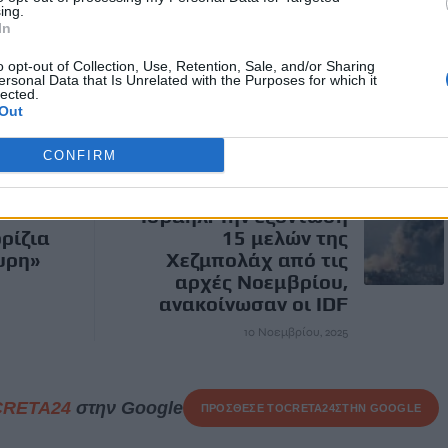
ing.
In
o opt-out of Collection, Use, Retention, Sale, and/or Sharing
ersonal Data that Is Unrelated with the Purposes for which it
ΛΙΝΑ ΜΕΝΔΩΝΗ
ΥΠΟΥΡΓΟΣ ΠΟΛΙΤΙΣΜΟΥ
lected.
Out
CONFIRM
ΕΠΌΜΕΝΟ
Ισραήλ: Την εξόντωση
ρίζια
15 μελών της
υρη»
Χεζμπολάχ από τις
αρχές Νοεμβρίου,
ανακοίνωσαν οι IDF
10 Νοεμβρίου, 2025
CRETA24
στην Google
ΠΡΟΣΘΕΣΕ ΤΟ
CRETA24
ΣΤΗΝ GOOGLE