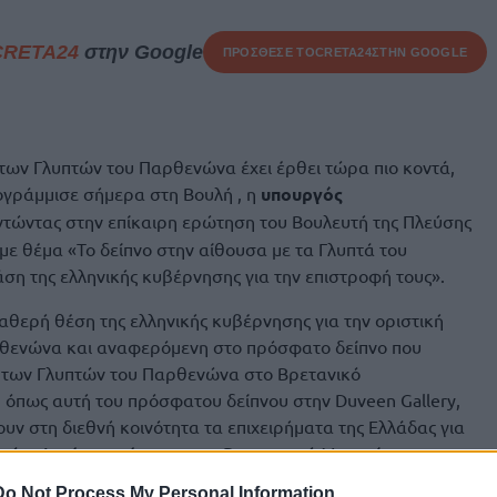
CRETA24
στην Google
ΠΡΟΣΘΕΣΕ ΤΟ
CRETA24
ΣΤΗΝ GOOGLE
 των Γλυπτών του Παρθενώνα έχει έρθει τώρα πιο κοντά,
ογράμμισε σήμερα στη Βουλή , η
υπουργός
ντώντας στην επίκαιρη ερώτηση του Βουλευτή της Πλεύσης
ε θέμα «Το δείπνο στην αίθουσα με τα Γλυπτά του
ση της ελληνικής κυβέρνησης για την επιστροφή τους».
θερή θέση της ελληνικής κυβέρνησης για την οριστική
θενώνα και αναφερόμενη στο πρόσφατο δείπνο που
 των Γλυπτών του Παρθενώνα στο Βρετανικό
, όπως αυτή του πρόσφατου δείπνου στην Duveen Gallery,
ν στη διεθνή κοινότητα τα επιχειρήματα της Ελλάδας για
ών. Αυτές οι ενέργειες του Βρετανικού Μουσείου
ύθυνση από την ασφάλεια και την ακεραιότητα των
Do Not Process My Personal Information