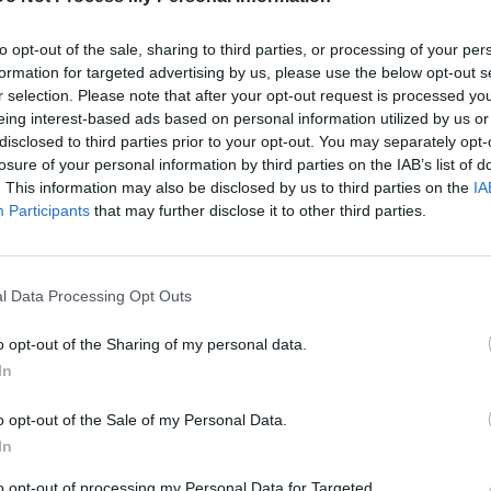
 οι ενέργειες αποδυναμώνουν και κάθε ισχυρισμό της
δεν θα μιλήσω για επιχειρήματα. Τα επιχειρήματα της
to opt-out of the sale, sharing to third parties, or processing of your per
ριφθεί προ πολλού».
formation for targeted advertising by us, please use the below opt-out s
r selection. Please note that after your opt-out request is processed y
γική της ελληνικής κυβέρνησης, υπογράμμισε ότι «Η
eing interest-based ads based on personal information utilized by us or
ω πει και άλλη φορά, στρατηγική, η οποία αποκαλύπτεται,
disclosed to third parties prior to your opt-out. You may separately opt-
ματεύσεις είναι μυστικές. Κάθε διαπραγμάτευση, που γίνεται
losure of your personal information by third parties on the IAB’s list of
 επιχειρήματά σου, αυτομάτως έχεις χάσει ένα πολύ μεγάλο
. This information may also be disclosed by us to third parties on the
IA
 πλεονεκτήματος. Σε κάθε περίπτωση, αυτό το οποίο εμείς
Participants
that may further disclose it to other third parties.
οτε στις προκλήσεις, ενισχύουμε το διάλογο, εξαντλούμε τα
ατίας, ενημερώνουμε συστηματικά και τους πολιτικούς και
χωρίς να θέλω να περιαυτολογήσω, υπάρχουν οι αποδείξεις
l Data Processing Opt Outs
αστικό και χειροπιαστό έγινε στο θέμα των Γλυπτών τα
μέσα στην τελευταία εξαετία».
o opt-out of the Sharing of my personal data.
In
«Όλα όσα συμβαίνουν και το διεθνές περιβάλλον είναι
ωση και τον επαναπατρισμό των πολιτιστικών αγαθών τα
o opt-out of the Sale of my Personal Data.
Η κυβέρνηση του Κυριάκου Μητσοτάκη εργάζεται ομόψυχα
In
εωρούμε ότι ο στόχος μας έχει έρθει τώρα πιο κοντά, παρά
to opt-out of processing my Personal Data for Targeted