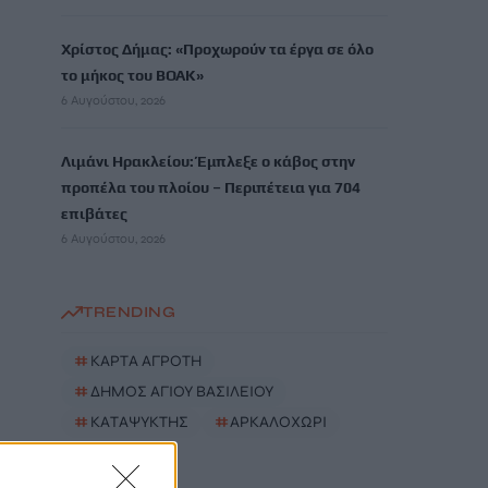
Χρίστος Δήμας: «Προχωρούν τα έργα σε όλο
το μήκος του ΒΟΑΚ»
6 Αυγούστου, 2026
Λιμάνι Ηρακλείου: Έμπλεξε ο κάβος στην
προπέλα του πλοίου – Περιπέτεια για 704
επιβάτες
6 Αυγούστου, 2026
TRENDING
#
ΚΑΡΤΑ ΑΓΡΟΤΗ
#
ΔΗΜΟΣ ΑΓΙΟΥ ΒΑΣΙΛΕΙΟΥ
#
ΚΑΤΑΨΥΚΤΗΣ
#
ΑΡΚΑΛΟΧΩΡΙ