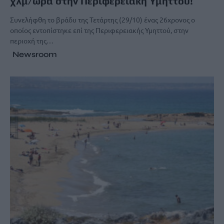
χλμ/ώρα στην Περιφερειακή Υμηττού!
Συνελήφθη το βράδυ της Τετάρτης (29/10) ένας 26χρονος ο
οποίος εντοπίστηκε επί της Περιφερειακής Υμηττού, στην
περιοχή της…
Newsroom