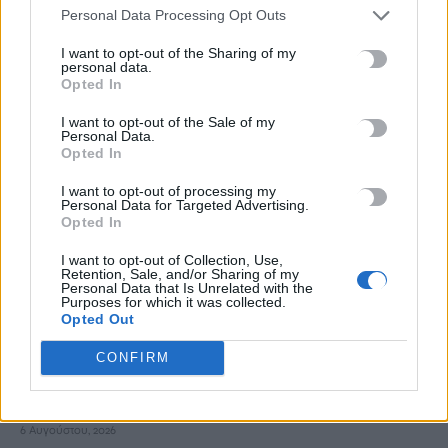
Personal Data Processing Opt Outs
που δημοσιεύτηκε
6 Αυγούστου, 2026
I want to opt-out of the Sharing of my
personal data.
Opted In
Σητεία: Χωρίς ενεργό μέτωπο η φωτιά στο Καρύδι –
I want to opt-out of the Sale of my
Σταμάτησαν τα εναέρια μέσα
Personal Data.
6 Αυγούστου, 2026
Opted In
I want to opt-out of processing my
Ηράκλειο: Μία σύλληψη για την έκρηξη στον φούρνο στη
Personal Data for Targeted Advertising.
Opted In
Θέρισσο
6 Αυγούστου, 2026
I want to opt-out of Collection, Use,
Retention, Sale, and/or Sharing of my
Personal Data that Is Unrelated with the
Purposes for which it was collected.
Ηράκλειο: Συνεχίζεται η ασφαλτόστρωση της λ. Ικάρου
Opted Out
6 Αυγούστου, 2026
CONFIRM
Δήμος Βιάννου: Οι ώρες και οι μέρες λειτουργίας του
Γραφείου Δακοκτονίας
6 Αυγούστου, 2026