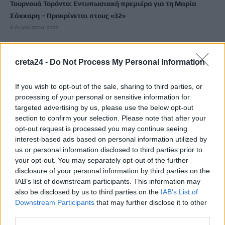
Τουρνουά Τορόντο: Εντυπωσιακή πρεμιέρα για τη Μαρία
Σάκκαρη – Προκρίνεται στους «32»
6 Αυγούστου, 2026
Η καθαριότητα στον Αποκόρωνα δεν είναι θέμα
creta24 -
Do Not Process My Personal Information
επικοινωνίας, είναι θέμα οργάνωσης
6 Αυγούστου, 2026
If you wish to opt-out of the sale, sharing to third parties, or
processing of your personal or sensitive information for
Συγκλονίζουν οι αποκαλύψεις για τη δολοφονία 4 παιδιών
targeted advertising by us, please use the below opt-out
section to confirm your selection. Please note that after your
στη Νέα Υόρκη: Το τελευταίο μήνυμα που έστειλε η μητέρα
opt-out request is processed you may continue seeing
στον πρώην σύζυγό της
interest-based ads based on personal information utilized by
6 Αυγούστου, 2026
us or personal information disclosed to third parties prior to
your opt-out. You may separately opt-out of the further
disclosure of your personal information by third parties on the
Ηράκλειο: Απάτη με δήθεν επενδύσεις σε μετοχές – 55χρονος
IAB’s list of downstream participants. This information may
έχασε 100.000 ευρώ
also be disclosed by us to third parties on the
IAB’s List of
6 Αυγούστου, 2026
Downstream Participants
that may further disclose it to other
third parties.
Δομή φιλοξενίας μεταναστών: Τι ακριβώς σημαίνει το ΦΕΚ