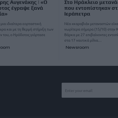
ρης Αυγενάκης | «Ο
Στο Ηράκλειο μετανά
τος έγραψε ξανά
που εντοπίστηκαν στ
ία»
Ιεράπετρα
μια ιδιαίτερα εορταστική
Νέα «καραβιά» μεταναστών είχ
ρα και με τη θερμή στήριξη των
νωρίτερα σήμερα (15/10) στην 
 του, ο Ηρόδοτος γιόρτασε
Βάρκα με 27 επιβαίνοντες εντοπ
στα 17 ναυτικά μίλια…
room
Newsroom