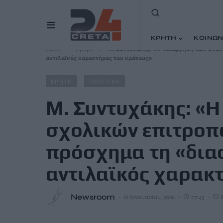
ΚΡΗΤΗ
ΚΟΙΝΩΝ
Home
Άρθρα
Μ. Συντυχάκης: «Η κατάργηση των σχολι
αντιλαϊκός χαρακτήρας του κράτους»
ΚΡΗΤΗ
ΠΟΛΙΤΙΚΗ
Μ. Συντυχάκης: «
σχολικών επιτροπώ
πρόσχημα τη «διαφ
αντιλαϊκός χαρακ
Newsroom
16 Ιανουαρίου, 2026
07:43