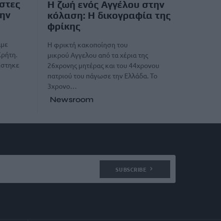
στες
Η ζωή ενός Αγγέλου στην
ην
κόλαση: Η δικογραφία της
φρίκης
αμε
Η φρικτή κακοποίηση του
Κρήτη.
μικρού Αγγελου από τα χέρια της
ίστηκε
26χρονης μητέρας και του 44χρονου
πατριού του πάγωσε την Ελλάδα. Το
3χρονο…
Newsroom
SUBSCRIBE