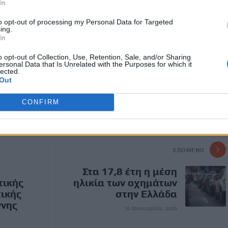
In
τάδες εργαζόμενοι διώκονται σήμερα πειθαρχικά και
to opt-out of processing my Personal Data for Targeted
ταγή και τον εξευτελισμό, καθώς με τον τελευταίο νόμο για το
ing.
ιο» χαρακτηρίζεται ως ιδιώνυμο πειθαρχικό αδίκημα η άρνηση
In
δικασία της «αξιολόγησης»»
. Τέλος, αναφέρθηκε στις
o opt-out of Collection, Use, Retention, Sale, and/or Sharing
ρώο Συμβούλων Ακεραιότητας».
ersonal Data that Is Unrelated with the Purposes for which it
lected.
Out
CONFIRM
Ε
ΜΑΝΩΛΗΣ ΣΥΝΤΥΧΑΚΗΣ
ΕΠΌΜΕΝΟ
Στα 17,8 έτη η μέση
τικής
ηλικία των οχημάτων
τικής
στην Ελλάδα
ννης
16 Ιανουαρίου, 2026