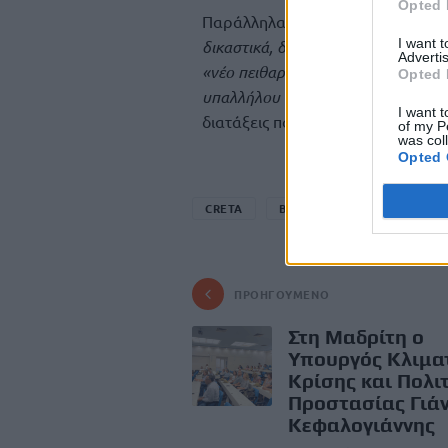
Opted 
Παράλληλα, σημείωσε ότι
«εκατον
I want 
δικαστικά, διότι αρνούνται την υπο
Advertis
«νέο πειθαρχικό δίκαιο στο δημόσ
Opted 
υπαλλήλου να λάβει μέρος, στη δια
I want t
διατάξεις που αφορούν το «Μητ
of my P
was col
Opted 
CRETA
ΒΟΥΛΕΥΤΗΣ ΗΡΑΚΛΕΙΟΥ ΚΚ
ΠΡΟΗΓΟΎΜΕΝΟ
Στη Μαδρίτη ο
Υπουργός Κλιμα
Κρίσης και Πολι
Προστασίας Γιά
Κεφαλογιάννης