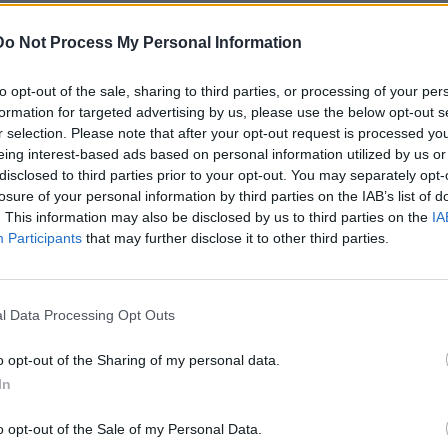
 ως αποτέλεσμα να διαμορφωθεί εκρηκτική κατάσταση στη
 τους»
. Εξήγησε ότι
«καταργώντας τις επιτροπές, η
Do Not Process My Personal Information
 για τη συντήρηση και λειτουργία των σχολικών μονάδων, εν
σλαμβάνονται μόνιμοι εκπαιδευτικοί, δεν υπάρχει εξοπλισμός
to opt-out of the sale, sharing to third parties, or processing of your per
χολεία» θα φαντάζουν «ως μάνα εξ ουρανού»»
. Τόνισε ότι
formation for targeted advertising by us, please use the below opt-out s
r selection. Please note that after your opt-out request is processed y
αυτόνομο» και «βιώσιμο» σχολείο, αλλά και την εξάρτηση της
eing interest-based ads based on personal information utilized by us or
 από την τοπική φορολογία και την πιστοληπτική ικανότητα
disclosed to third parties prior to your opt-out. You may separately opt-
losure of your personal information by third parties on the IAB’s list of
. This information may also be disclosed by us to third parties on the
IA
ίναι ουδέτερο ταξικά κατά συνέπεια ούτε ο λεγόμενος δημόσιος
Participants
that may further disclose it to other third parties.
Διοίκηση ούτε και τα όποια συστήματα προσλήψεων και
του ΚΚΕ, μιλώντας για το σύστημα Δημόσιας Διοίκησης.
«Οι
 της Δημόσιας Διοίκησης που επιχειρούν διαχρονικά όλες οι
l Data Processing Opt Outs
ης ΕΕ, της Κομισιόν και του ΟΟΣΑ. Η κάθε κυβέρνηση, έκοβε
ικά της επιτελεία. Κυρίως, εντάσσονται οι εκσυγχρονισμοί
o opt-out of the Sharing of my personal data.
μογές του αστικού κράτους που είναι – κατ’ απαίτηση του
In
όσιου τομέα και της δημόσιας διοίκησης στη νέα φάση της
o opt-out of the Sale of my Personal Data.