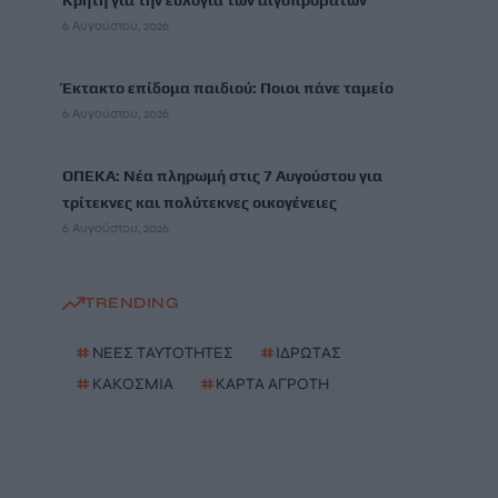
Κρήτη για την ευλογιά των αιγοπροβάτων
6 Αυγούστου, 2026
Έκτακτο επίδομα παιδιού: Ποιοι πάνε ταμείο
6 Αυγούστου, 2026
ΟΠΕΚΑ: Νέα πληρωμή στις 7 Αυγούστου για
τρίτεκνες και πολύτεκνες οικογένειες
6 Αυγούστου, 2026
TRENDING
#
ΝΕΕΣ ΤΑΥΤΟΤΗΤΕΣ
#
ΙΔΡΩΤΑΣ
#
ΚΑΚΟΣΜΙΑ
#
ΚΑΡΤΑ ΑΓΡΟΤΗ