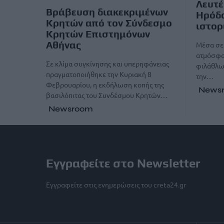
Λευτέ
Βράβευση διακεκριμένων
Ηρόδο
Κρητών από τον Σύνδεσμο
ιστορ
Κρητών Επιστημόνων
Αθήνας
Μέσα σε 
ατμόσφαι
Σε κλίμα συγκίνησης και υπερηφάνειας
φιλάθλων
πραγματοποιήθηκε την Κυριακή 8
την…
Φεβρουαρίου, η εκδήλωση κοπής της
News
βασιλόπιτας του Συνδέσμου Κρητών…
Newsroom
Εγγραφείτε στο Newsletter
Εγγραφείτε στις ενημερώσεις του creta24.gr