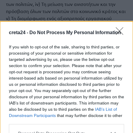
των πολιτών, iv) Τη μείωση των ανισοτήτων και την
πρόσβαση όλων των πολιτών στο κοινωνικό κράτος και
v) Τη διαμόρφωση ενός αξιοπρεπούς εργασιακού
περιβάλλοντος για όλους.
creta24 -
Do Not Process My Personal Information
Ακολούθως, επί τη βάσει αυτών των προτεραιοτήτων, ο
Πρόεδρος του ΠΑΣΟΚ παρέθεσε συγκεκριμένες και
If you wish to opt-out of the sale, sharing to third parties, or
πλήρως κοστολογημένες προτάσεις για την
processing of your personal or sensitive information for
μεταρρύθμιση του Κράτους, την καταπολέμηση της
targeted advertising by us, please use the below opt-out
ακρίβειας, την ανασυγκρότηση του πρωτογενούς τομέα
section to confirm your selection. Please note that after your
opt-out request is processed you may continue seeing
με επίκεντρο τη μείωση του κόστους παραγωγής, την
interest-based ads based on personal information utilized by
περιφερειακή ανάπτυξη, την προστασία της ελληνικής
us or personal information disclosed to third parties prior to
περιουσίας, το ιδιωτικό χρέος, το φορολογικό σύστημα
your opt-out. You may separately opt-out of the further
κ.ά.
disclosure of your personal information by third parties on the
IAB’s list of downstream participants. This information may
Μετά το πέρας της παρουσίασης του κυβερνητικού
also be disclosed by us to third parties on the
IAB’s List of
προγράμματος του ΠΑΣΟΚ, ο Βουλευτής Ρεθύμνης Μ.
Downstream Participants
that may further disclose it to other
Χνάρης προέβη στην ακόλουθη δήλωση: «Το ΠΑΣΟΚ
third parties.
είναι η μόνη πολιτική δύναμη που μπορεί να φέρει την