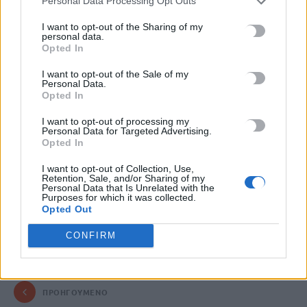
Personal Data Processing Opt Outs
αλλαγή που έχει ανάγκη ο τόπος. Με ένα ολοκληρωμένο
και κοστολογημένο πρόγραμμα, με εθνικές
I want to opt-out of the Sharing of my
προτεραιότητες που απαντούν στα μεγάλα προβλήματα
personal data.
Opted In
της κοινωνίας, δίνουμε ξανά ελπίδα και προοπτική στους
πολίτες. Η καθημερινότητα των αγροτών, των
I want to opt-out of the Sale of my
Personal Data.
επαγγελματιών, των νέων και όλων όσων δοκιμάζονται,
Opted In
απαιτεί λύσεις που θα στηρίζουν το εισόδημα, θα
μειώνουν τις ανισότητες και θα διασφαλίζουν
I want to opt-out of processing my
Personal Data for Targeted Advertising.
αξιοπρεπείς συνθήκες ζωής και εργασίας. Είμαστε
Opted In
έτοιμοι, με σοβαρότητα και υπευθυνότητα, να σταθούμε
δίπλα σε κάθε πολίτη και να οικοδομήσουμε τη νέα
I want to opt-out of Collection, Use,
Retention, Sale, and/or Sharing of my
πορεία της χώρας».
Personal Data that Is Unrelated with the
Purposes for which it was collected.
Opted Out
ΔΕΘ
ΜΑΝΩΛΗΣ ΧΝΑΡΗΣ
ΠΑΣΟΚ
CONFIRM
ΠΡΟΗΓΟΎΜΕΝΟ