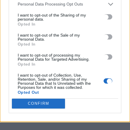
Personal Data Processing Opt Outs
6 Αυγούστου, 2026
I want to opt-out of the Sharing of my
personal data.
Το Αρκαλοχώρι γιόρτασε τον Προστάτη και Πολιούχο του
Opted In
6 Αυγούστου, 2026
I want to opt-out of the Sale of my
Personal Data.
Opted In
Παρατείνονται τα προληπτικά μέτρα στην Κρήτη για την
ευλογιά των αιγοπροβάτων
I want to opt-out of processing my
6 Αυγούστου, 2026
Personal Data for Targeted Advertising.
Opted In
Έκτακτο επίδομα παιδιού: Ποιοι πάνε ταμείο
I want to opt-out of Collection, Use,
Retention, Sale, and/or Sharing of my
6 Αυγούστου, 2026
Personal Data that Is Unrelated with the
Purposes for which it was collected.
Opted Out
ΟΠΕΚΑ: Νέα πληρωμή στις 7 Αυγούστου για τρίτεκνες και
CONFIRM
πολύτεκνες οικογένειες
6 Αυγούστου, 2026