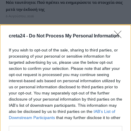
Νέα ταυτότητα: Πού πρέπει να ενημερώσετε τα στοιχεία σας
μετά την έκδοσή της
6 Αυγούστου, 2026
Ιδρώτας και διατροφή το καλοκαίρι: Ποιες τροφές προκαλούν
creta24 -
Do Not Process My Personal Information
κακοσμία
6 Αυγούστου, 2026
If you wish to opt-out of the sale, sharing to third parties, or
processing of your personal or sensitive information for
targeted advertising by us, please use the below opt-out
Κάρτα Αγρότη: Τι αλλάζει από 28 Αυγούστου για τις
section to confirm your selection. Please note that after your
χρηματοδοτήσεις
opt-out request is processed you may continue seeing
6 Αυγούστου, 2026
interest-based ads based on personal information utilized by
us or personal information disclosed to third parties prior to
Νέα χρηματοδότηση 1,5 εκατ. ευρώ για διαπλάτυνση του
your opt-out. You may separately opt-out of the further
disclosure of your personal information by third parties on the
Αγιοβασιλιώτικου Παραλιακού Δρόμου
IAB’s list of downstream participants. This information may
6 Αυγούστου, 2026
also be disclosed by us to third parties on the
IAB’s List of
Downstream Participants
that may further disclose it to other
Τι δείχνει η ιατροδικαστική εξέταση για τα αίτια θανάτου του
third parties.
90χρονου που εντοπίστηκε μέσα σε καταψύκτη