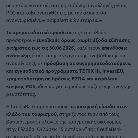
περιεχόμενο αυτού, αστική ευθύνη, συναλλαγές μέσω
POS και κυβερνοεπιθέσεις, με την αξιοπιστία
αναγνωρισμένων ασφαλιστικών εταιρειών.
Τα χρηματοδοτικά εργαλεία
της CrediaBank
προσφέρουν
ευνοϊκούς όρους, χωρίς έξοδα εξέτασης
αιτήματος έως τις 30.06.2026,
καλύπτουν
επενδύσεις
ανάπτυξης
(επέκτασης, ενεργειακής αναβάθμισης και
ανακαίνισης), με
πρόσβαση σε συγχρηματοδοτούμενα
και εγγυοδοτικά προγράμματα ΤΕΠΙΧ ΙΙΙ, InvestEU,
χρηματοδότηση σε δράσεις ΕΣΠΑ και κεφάλαιο
κίνησης POS,
ιδανικό για περιόδους αυξημένης ανάγκης
ρευστότητας.
Η CrediaBank πραγματοποιεί
στρατηγική είσοδο στον
κλάδο του τουρισμού,
στηρίζοντας έναν από τους
βασικότερους πυλώνες της πραγματικής οικονομίας
στην Ελλάδα. Οι λύσεις “5 αστέρων” της CrediaBank
στέκονται δίπλα σε κάθε ξενοδοχειακή επιχείρηση με